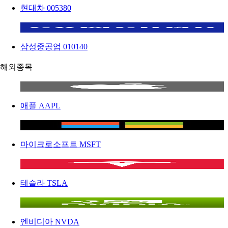
현대차
005380
삼성중공업
010140
해외종목
애플
AAPL
마이크로소프트
MSFT
테슬라
TSLA
엔비디아
NVDA