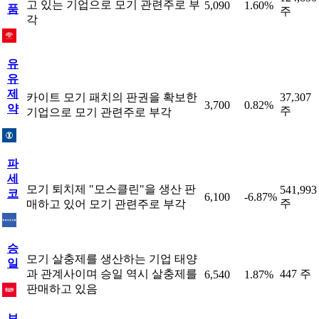
고 있는 기업으로 모기 관련주로 부
5,090
1.60%
품
주
각
유
유
제
카이트 모기 패치의 판권을 확보한
37,307
3,700
0.82%
약
주
기업으로 모기 관련주로 부각
파
세
모기 퇴치제 "모스클린"을 생산 판
541,993
코
6,100
-6.87%
주
매하고 있어 모기 관련주로 부각
승
모기 살충제를 생산하는 기업 태양
일
과 관계사이며 승일 역시 살충제를
447 주
6,540
1.87%
판매하고 있음
보