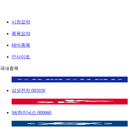
시장요약
종목요약
테마종목
인사이트
국내종목
삼성전자
005930
SK하이닉스
000660