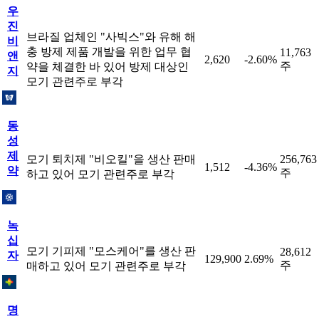
우
진
브라질 업체인 "사빅스"와 유해 해
비
충 방제 제품 개발을 위한 업무 협
11,763
앤
2,620
-2.60%
주
약을 체결한 바 있어 방제 대상인
지
모기 관련주로 부각
동
성
제
모기 퇴치제 "비오킬"을 생산 판매
256,763
1,512
-4.36%
약
주
하고 있어 모기 관련주로 부각
녹
십
모기 기피제 "모스케어"를 생산 판
28,612
자
129,900
2.69%
주
매하고 있어 모기 관련주로 부각
명