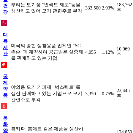
뿌리는 모기장 "인섹트 제로"등을
183,762
건
333,500
2.93%
주
생산하고 있어 모기 관련주로 부각
강
대
륙
미국의 종합 생활용품 업체인 "SC
제
10,969
존슨"과 계약하여 공급받은 살충제
4,055
1.12%
관
주
를 판매하고 있는 기업
국
제
야외용 모기 기피제 "벅스텍트"를
약
23,445
생산 판매하고 있는 기업으로 모기
3,350
0.75%
품
주
관련주로 부각
동
화
홈키파, 홈매트 같은 제품을 생산하
약
124,850