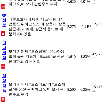
6,620
0.91%
주
하고 있어 모기 관련주로 부각
SB
작물보호제에 대한 제조와 판매사
성
업을 영위하고 있으며 살충제, 살충
12,206
보
2,275
-0.44%
주
살균제, 제초제, 살균제 등으로 세
분화되어있음
경
남
모기 기피제 "모스팡액", 유소아용
제
42,729
벌레 물림 치료제 "모스쿨"을 생산
1,610
1.83%
약
주
판매하고 있는 기업
일
양
모기 기피제 "모스가드"와 "모스제
약
15,115
로"를 생산 판매하고 있어 모기 관
8,500
0.35%
품
주
련주로 부각