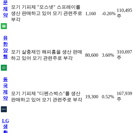
문
모기 기피제 "모스넷" 스프레이를
제
110,495
생산 판매하고 있어 모기 관련주로
1,160
-0.26%
약
주
부각
유
한
양
모기 살충제인 해피홈을 생산 판매
310,697
80,600
3.60%
행
주
하고 있어 모기 관련주로 부각
동
국
제
모기 기피제 "디펜스벅스"를 생산
167,939
19,300
0.52%
약
주
판매하고 있어 모기 관련주로 부각
LG
생
활