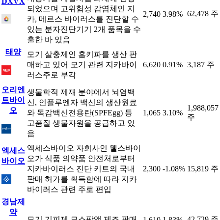
DXVX
되었으며 고위험성 감염체인 지
62,478 주
2,740
3.98%
카, 메르스 바이러스를 진단할 수
있는 분자진단기기 2개 품목을 수
출한 바 있음
태양
모기 살충제인 홈키파를 생산 판
매하고 있어 모기 관련 지카바이
6,620
0.91%
3,187 주
러스주로 부각
오리엔
생물학적 제재 분야에서 뇌염백
트바이
신, 인플루엔자 백신의 생산원료
1,988,057
오
와 독감백신전용란(SPFEgg) 등
1,065
3.10%
주
고품질 생물자원을 공급하고 있
음
엑세스바이오 자회사인 웰스바이
엑세스
오가 식품 의약품 안전처로부터
바이오
지카바이러스 진단 키트의 국내
2,300
-1.08%
15,819 주
판매 허가를 획득함에 따라 지카
바이러스 관련 주로 편입
경남제
약
모기 기피제 모스팡액 제조 판매
42,729 주
1,610
1.83%