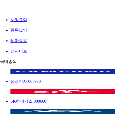
시장요약
종목요약
테마종목
인사이트
국내종목
삼성전자
005930
SK하이닉스
000660