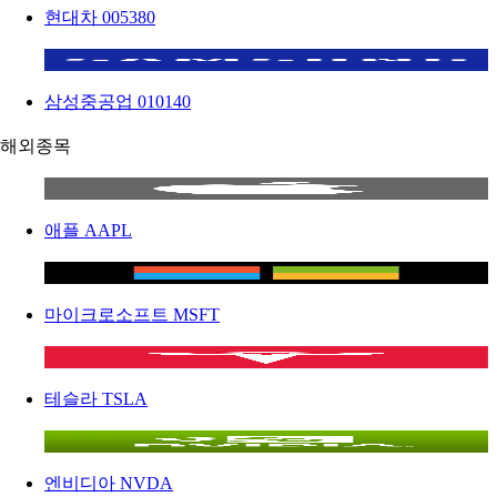
현대차
005380
삼성중공업
010140
해외종목
애플
AAPL
마이크로소프트
MSFT
테슬라
TSLA
엔비디아
NVDA