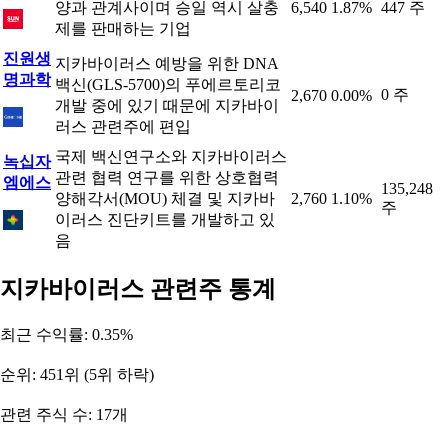
양과 관계사이며 승일 역시 살충
6,540
1.87%
447 주
제를 판매하는 기업
진원생
지카바이러스 예방을 위한 DNA
명과학
백신(GLS-5700)의 푸에르토리코
0 주
2,670
0.00%
개발 중에 있기 때문에 지카바이
러스 관련주에 편입
국제 백신연구소와 지카바이러스
녹십자
관련 협력 연구를 위한 상호협력
엠에스
135,248
양해각서(MOU) 체결 및 지카바
2,760
1.10%
주
이러스 진단키트를 개발하고 있
음
지카바이러스 관련주 통계
최근 수익률: 0.35%
순위: 451위 (5위 하락)
관련 주식 수: 17개