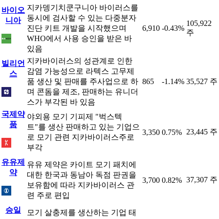
지카뎅기치쿤구니아 바이러스를
바이오
동시에 검사할 수 있는 다중분자
니아
105,922
진단 키트 개발을 시작했으며
6,910
-0.43%
주
WHO에서 사용 승인을 받은 바
있음
지카바이러스의 성관계로 인한
빌리언
감염 가능성으로 라텍스 고무제
스
품 생산 및 판매를 주사업으로 하
865
-1.14%
35,527 주
며 콘돔을 제조, 판매하는 유니더
스가 부각된 바 있음
국제약
야외용 모기 기피제 "벅스텍
품
트"를 생산 판매하고 있는 기업으
23,445 주
3,350
0.75%
로 모기 관련 지카바이러스주로
부각
유유제
유유 제약은 카이트 모기 패치에
약
대한 한국과 동남아 독점 판권을
37,307 주
3,700
0.82%
보유함에 따라 지카바이러스 관
련 주로 편입
승일
모기 살충제를 생산하는 기업 태