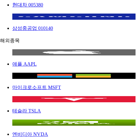
현대차
005380
삼성중공업
010140
해외종목
애플
AAPL
마이크로소프트
MSFT
테슬라
TSLA
엔비디아
NVDA