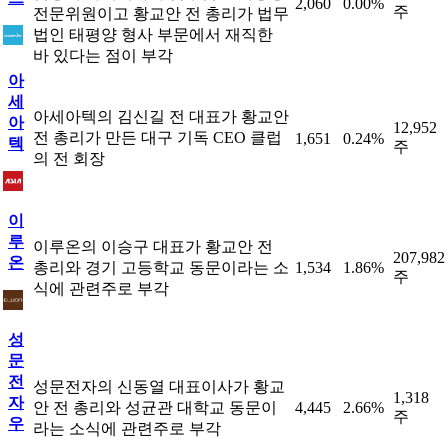
2,060
0.00%
주
전문위원이고 황교안 전 총리가 법무
법인 태평양 형사 부문에서 재직한
바 있다는 점이 부각
아
세
아세아텍의 김신길 전 대표가 황교안
아
12,952
전 총리가 만든 대구 기독 CEO 클럽
1,651
0.24%
텍
주
의 전 회장
이
루
이루온의 이승구 대표가 황교안 전
207,982
온
총리와 경기 고등학교 동문이라는 소
1,534
1.86%
주
식에 관련주로 부각
성
문
전
성문전자의 신동열 대표이사가 황교
1,318
자
안 전 총리와 성균관 대학교 동문이
4,445
2.66%
주
우
라는 소식에 관련주로 부각