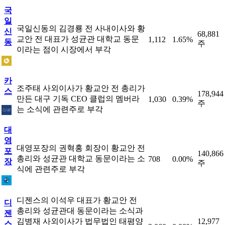
국
일
국일신동의 김경룡 전 사내이사와 황
신
68,881
교안 전 대표가 성균관 대학교 동문
1,112
1.65%
동
주
이라는 점이 시장에서 부각
카
조주태 사외이사가 황교안 전 총리가
스
178,944
만든 대구 기독 CEO 클럽의 멤버라
1,030
0.39%
주
는 소식에 관련주로 부각
대
영
대영포장의 권혁홍 회장이 황교안 전
포
140,866
총리와 성균관 대학교 동문이라는 소
708
0.00%
장
주
식에 관련주로 부각
디젠스의 이석우 대표가 황교안 전
디
총리와 성균관대 동문이라는 소식과
젠
김병재 사외이사가 법무법인 태평양
12,977
스