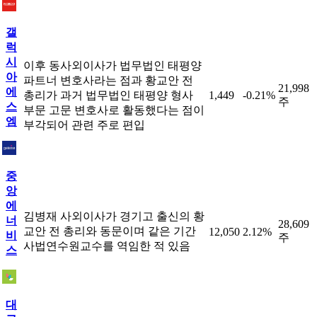
갤
럭
시
이후 동사외이사가 법무법인 태평양
아
파트너 변호사라는 점과 황교안 전
21,998
에
총리가 과거 법무법인 태평양 형사
1,449
-0.21%
주
스
부문 고문 변호사로 활동했다는 점이
엠
부각되어 관련 주로 편입
중
앙
에
김병재 사외이사가 경기고 출신의 황
너
28,609
교안 전 총리와 동문이며 같은 기간
12,050
2.12%
비
주
사법연수원교수를 역임한 적 있음
스
대