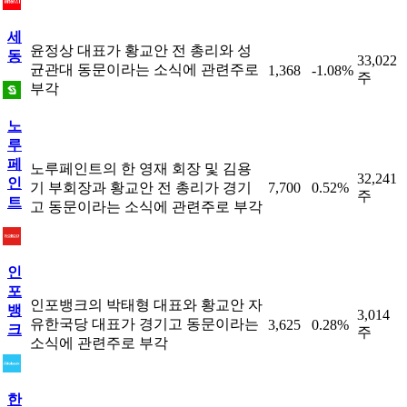
세
윤정상 대표가 황교안 전 총리와 성
동
33,022
균관대 동문이라는 소식에 관련주로
1,368
-1.08%
주
부각
노
루
페
노루페인트의 한 영재 회장 및 김용
32,241
인
기 부회장과 황교안 전 총리가 경기
7,700
0.52%
주
트
고 동문이라는 소식에 관련주로 부각
인
포
인포뱅크의 박태형 대표와 황교안 자
뱅
3,014
유한국당 대표가 경기고 동문이라는
3,625
0.28%
크
주
소식에 관련주로 부각
한