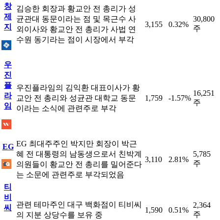
창
김승한 회장과 황교안 전 총리가 성
제
균관대 동문이라는 점 및 목근수 사
30,800
3,155
0.32%
지
주
외이사와 황교안 전 총리가 사법 연
수원 동기라는 점이 시장에서 부각
우
진
플
우진플라임의 김익환 대표이사가 황
16,251
라
교안 전 총리와 성균관 대학교 동문
1,759
-1.57%
주
임
이라는 소식에 관련주로 부각
EG 최대주주인 박지만 회장이 박근
EG
혜 전 대통령의 남동생으로서 친박계
5,785
3,110
2.81%
주
의원들이 황교안 전 총리를 밀어준다
는 소문에 관련주로 부각되었음
티
비
관련 테마주인 대구 백화점이 티비씨
2,364
씨
1,590
0.51%
주
의 지분 상당수를 보유 중