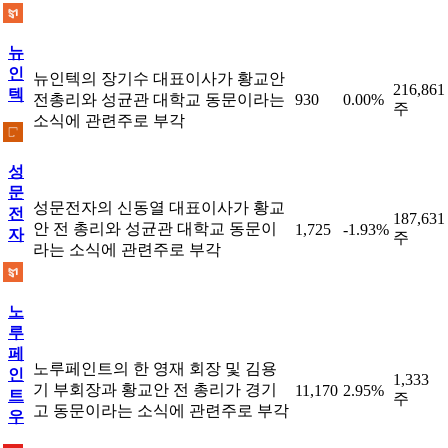
뉴
인
뉴인텍의 장기수 대표이사가 황교안
216,861
텍
전총리와 성균관 대학교 동문이라는
930
0.00%
주
소식에 관련주로 부각
성
문
성문전자의 신동열 대표이사가 황교
전
187,631
안 전 총리와 성균관 대학교 동문이
1,725
-1.93%
자
주
라는 소식에 관련주로 부각
노
루
페
노루페인트의 한 영재 회장 및 김용
인
1,333
기 부회장과 황교안 전 총리가 경기
11,170
2.95%
트
주
고 동문이라는 소식에 관련주로 부각
우