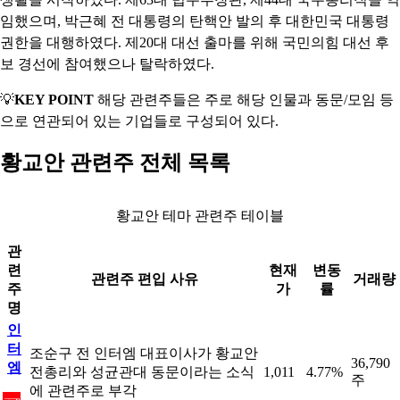
임했으며, 박근혜 전 대통령의 탄핵안 발의 후 대한민국 대통령
권한을 대행하였다. 제20대 대선 출마를 위해 국민의힘 대선 후
보 경선에 참여했으나 탈락하였다.
💡
KEY POINT
해당 관련주들은 주로 해당 인물과 동문/모임 등
으로 연관되어 있는 기업들로 구성되어 있다.
황교안 관련주 전체 목록
황교안 테마 관련주 테이블
관
련
현재
변동
관련주 편입 사유
거래량
주
가
률
명
인
터
조순구 전 인터엠 대표이사가 황교안
36,790
엠
전총리와 성균관대 동문이라는 소식
1,011
4.77%
주
에 관련주로 부각