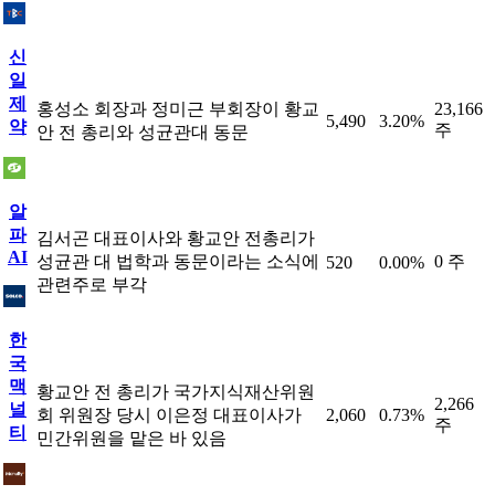
신
일
제
홍성소 회장과 정미근 부회장이 황교
23,166
5,490
3.20%
약
주
안 전 총리와 성균관대 동문
알
파
김서곤 대표이사와 황교안 전총리가
AI
성균관 대 법학과 동문이라는 소식에
0 주
520
0.00%
관련주로 부각
한
국
맥
황교안 전 총리가 국가지식재산위원
2,266
널
회 위원장 당시 이은정 대표이사가
2,060
0.73%
주
티
민간위원을 맡은 바 있음