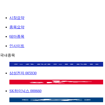
시장요약
종목요약
테마종목
인사이트
국내종목
삼성전자
005930
SK하이닉스
000660