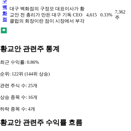
구
백
대구 백화점의 구정모 대표이사가 황
7,362
화
교안 전 총리가 만든 대구 기독 CEO
4,615
0.33%
주
점
클럽의 회장이란 점이 시장에서 부각
황교안 관련주 통계
최근 수익률: 0.86%
순위: 122위 (144위 상승)
관련 주식 수: 25개
상승 종목 수: 16개
하락 종목 수: 4개
황교안 관련주 수익률 흐름