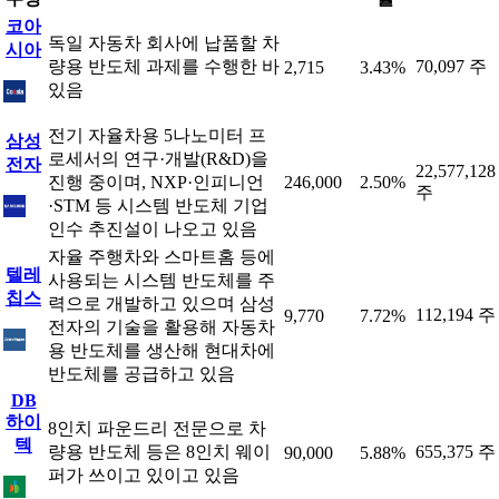
코아
독일 자동차 회사에 납품할 차
시아
량용 반도체 과제를 수행한 바
70,097 주
2,715
3.43%
있음
전기 자율차용 5나노미터 프
삼성
로세서의 연구·개발(R&D)을
전자
22,577,128
진행 중이며, NXP·인피니언
246,000
2.50%
주
·STM 등 시스템 반도체 기업
인수 추진설이 나오고 있음
자율 주행차와 스마트홈 등에
텔레
사용되는 시스템 반도체를 주
칩스
력으로 개발하고 있으며 삼성
112,194 주
9,770
7.72%
전자의 기술을 활용해 자동차
용 반도체를 생산해 현대차에
반도체를 공급하고 있음
DB
하이
8인치 파운드리 전문으로 차
텍
량용 반도체 등은 8인치 웨이
655,375 주
90,000
5.88%
퍼가 쓰이고 있이고 있음