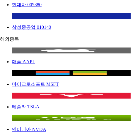
현대차
005380
삼성중공업
010140
해외종목
애플
AAPL
마이크로소프트
MSFT
테슬라
TSLA
엔비디아
NVDA