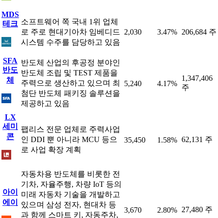
MDS
소프트웨어 쪽 국내 1위 업체
테크
로 주로 현대기아차 임베디드
2,030
3.47%
206,684 주
시스템 수주를 담당하고 있음
SFA
반도체 산업의 후공정 분야인
반도
반도체 조립 및 TEST 제품을
1,347,406
체
주력으로 생산하고 있으며 최
5,240
4.17%
주
첨단 반도체 패키징 솔루션을
제공하고 있음
LX
세미
팹리스 전문 업체로 주력사업
콘
인 DDI 뿐 아니라 MCU 등으
62,131 주
35,450
1.58%
로 사업 확장 계획
자동차용 반도체를 비롯한 전
기차, 자율주행, 차량 IoT 등의
아이
미래 자동차 기술을 개발하고
에이
있으며 삼성 전자, 현대차 등
27,480 주
3,670
2.80%
과 함께 스마트 키, 자동주차,