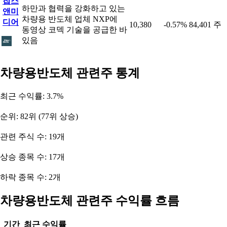
칩스
하만과 협력을 강화하고 있는
앤미
차량용 반도체 업체 NXP에
디어
10,380
-0.57%
84,401 주
동영상 코덱 기술을 공급한 바
있음
차량용반도체 관련주 통계
최근 수익률: 3.7%
순위: 82위 (77위 상승)
관련 주식 수: 19개
상승 종목 수: 17개
하락 종목 수: 2개
차량용반도체 관련주 수익률 흐름
기간
최근 수익률