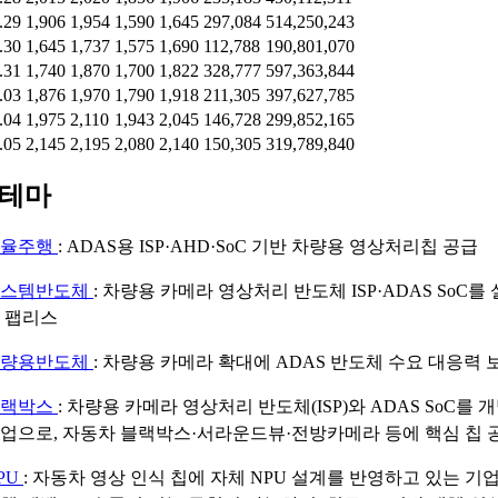
.29
1,906
1,954
1,590
1,645
297,084
514,250,243
.30
1,645
1,737
1,575
1,690
112,788
190,801,070
.31
1,740
1,870
1,700
1,822
328,777
597,363,844
.03
1,876
1,970
1,790
1,918
211,305
397,627,785
.04
1,975
2,110
1,943
2,045
146,728
299,852,165
.05
2,145
2,195
2,080
2,140
150,305
319,789,840
 테마
자율주행
: ADAS용 ISP·AHD·SoC 기반 차량용 영상처리칩 공급
시스템반도체
: 차량용 카메라 영상처리 반도체 ISP·ADAS SoC를
 팹리스
차량용반도체
: 차량용 카메라 확대에 ADAS 반도체 수요 대응력 
블랙박스
: 차량용 카메라 영상처리 반도체(ISP)와 ADAS SoC를
업으로, 자동차 블랙박스·서라운드뷰·전방카메라 등에 핵심 칩 
PU
: 자동차 영상 인식 칩에 자체 NPU 설계를 반영하고 있는 기업