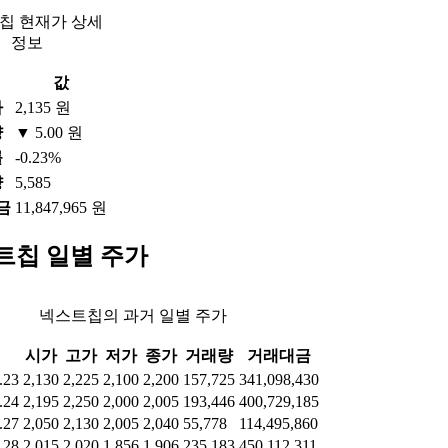
칩 현재가 상세
정보
값
가
2,135 원
량
▼ 5.00 원
률
-0.23%
량
5,585
금
11,847,965 원
트칩 일별 주가
넥스트칩의 과거 일별 주가
시가
고가
저가
종가
거래량
거래대금
.23
2,130
2,225
2,100
2,200
157,725
341,098,430
.24
2,195
2,250
2,000
2,005
193,446
400,729,185
.27
2,050
2,130
2,005
2,040
55,778
114,495,860
.28
2,015
2,020
1,856
1,906
235,183
450,112,311