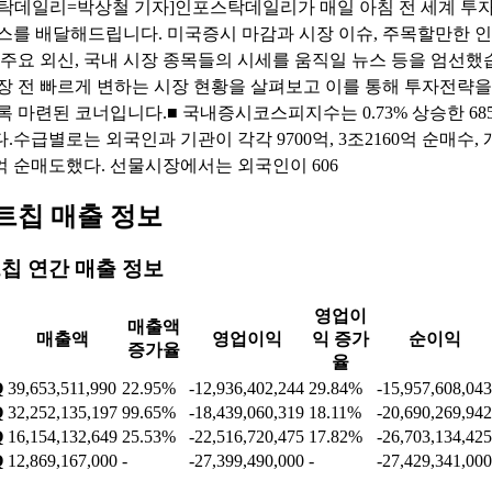
탁데일리=박상철 기자]인포스탁데일리가 매일 아침 전 세계 투
스를 배달해드립니다. 미국증시 마감과 시장 이슈, 주목할만한 
 주요 외신, 국내 시장 종목들의 시세를 움직일 뉴스 등을 엄선했
장 전 빠르게 변하는 시장 현황을 살펴보고 이를 통해 투자전략
록 마련된 코너입니다.■ 국내증시코스피지수는 0.73% 상승한 685
.수급별로는 외국인과 기관이 각각 9700억, 3조2160억 순매수, 
4억 순매도했다. 선물시장에서는 외국인이 606
트칩 매출 정보
칩 연간 매출 정보
영업이
매출액
매출액
영업이익
익 증가
순이익
증가율
율
Q
39,653,511,990
22.95%
-12,936,402,244
29.84%
-15,957,608,043
Q
32,252,135,197
99.65%
-18,439,060,319
18.11%
-20,690,269,942
Q
16,154,132,649
25.53%
-22,516,720,475
17.82%
-26,703,134,425
Q
12,869,167,000
-
-27,399,490,000
-
-27,429,341,000