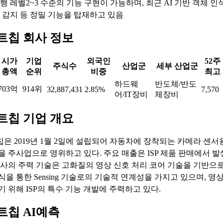
행 레벨2~3 수준의 기능 구현이 가능하며, 최근 AI 기반 객체 인식
 감지 등 정밀 기능을 탑재하고 있음
트칩 회사 정보
시가
기업
외국인
52주
주식수
산업군
세부 산업군
총액
순위
비중
최고
하드웨
반도체/반도
703억
914위
32,887,431
2.85%
7,570
어/IT장비
체장비
트칩 기업 개요
은 2019년 1월 2일에 설립되어 자동차에 장착되는 카메라 센서
을 주사업으로 영위하고 있다. 주요 매출은 ISP 제품 판매에서 
당사의 주력 기술은 고화질의 영상 신호 처리 코어 기술을 기반으
식을 통한 Sensing 기술로의 기술적 연계성을 가지고 있으며, 영
기 위해 ISP의 특수 기능 개발에 주력하고 있다.
트칩 AI예측