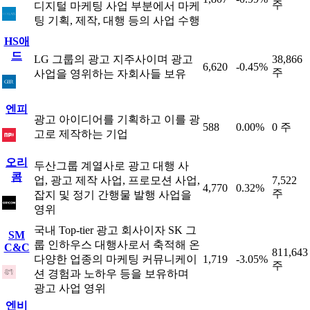
주
디지털 마케팅 사업 부분에서 마케
팅 기획, 제작, 대행 등의 사업 수행
HS애
드
LG 그룹의 광고 지주사이며 광고
38,866
6,620
-0.45%
주
사업을 영위하는 자회사들 보유
엔피
광고 아이디어를 기획하고 이를 광
588
0.00%
0 주
고로 제작하는 기업
오리
두산그룹 계열사로 광고 대행 사
콤
업, 광고 제작 사업, 프로모션 사업,
7,522
4,770
0.32%
주
잡지 및 정기 간행물 발행 사업을
영위
국내 Top-tier 광고 회사이자 SK 그
SM
룹 인하우스 대행사로서 축적해 온
C&C
811,643
다양한 업종의 마케팅 커뮤니케이
1,719
-3.05%
주
션 경험과 노하우 등을 보유하며
광고 사업 영위
엔비