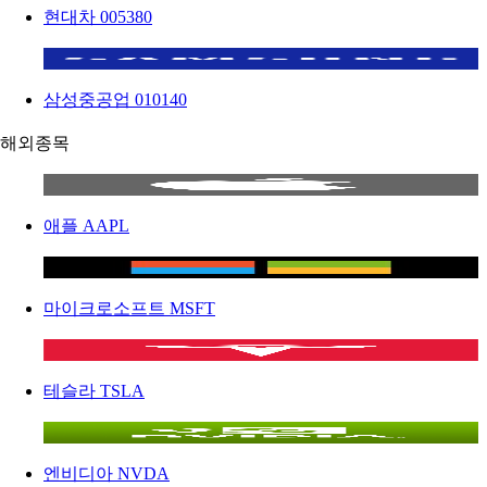
현대차
005380
삼성중공업
010140
해외종목
애플
AAPL
마이크로소프트
MSFT
테슬라
TSLA
엔비디아
NVDA