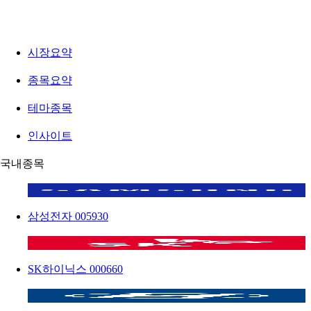
시장요약
종목요약
테마종목
인사이트
국내종목
삼성전자
005930
SK하이닉스
000660