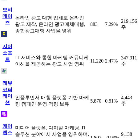
모비
데이
온라인 광고 대행 업체로 온라인
219,156
즈
광고 제작, 온라인 광고매체대행,
883
7.29%
주
종합광고대행 사업을 영위
지어
소프
IT 서비스와 통합 마케팅 커뮤니케
347,911
트
11,220
2.47%
주
이션을 제공하는 광고 사업 영위
레뷰
코퍼
레이
인플루언서 매칭 플랫폼 기반 마케
4,443
5,870
0.51%
션
주
팅 캠페인 운영 역량 보유
케어
미디어 플랫폼, 디지털 마케팅, IT
랩스
솔루션 분야에서 사업을 영위하며,
9,138
1,807
-0.99%