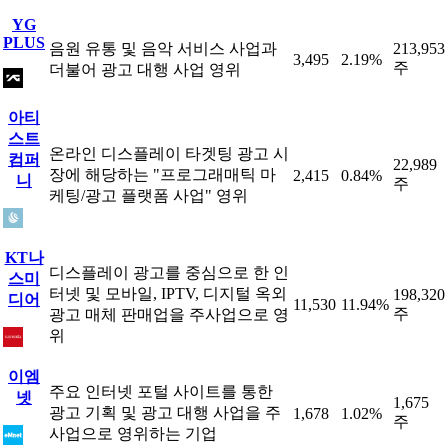
YG
PLUS
음원 유통 및 음악 서비스 사업과
213,953
3,495
2.19%
주
더불어 광고 대행 사업 영위
아티
스트
온라인 디스플레이 타겟팅 광고 시
컴퍼
22,989
장에 해당하는 "프로그래매틱 마
2,415
0.84%
니
주
케팅/광고 플랫폼 사업" 영위
KT나
디스플레이 광고를 중심으로 한 인
스미
터넷 및 모바일, IPTV, 디지털 옥외
198,320
디어
11,530
11.94%
주
광고 매체 판매업을 주사업으로 영
위
이엠
주요 인터넷 포털 사이트를 통한
넷
1,675
광고 기획 및 광고 대행 사업을 주
1,678
1.02%
주
사업으로 영위하는 기업