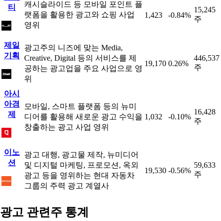
캐시슬라이드 등 모바일 포인트 플
티
15,245
랫폼을 활용한 광고와 쇼핑 사업
1,423
-0.84%
주
영위
제일
광고주의 니즈에 맞는 Media,
기획
Creative, Digital 등의 서비스를 제
446,537
19,170
0.26%
주
공하는 광고업을 주요 사업으로 영
위
아시
아경
모바일, 스마트 플랫폼 등의 뉴미
16,428
제
디어를 활용해 새로운 광고 수익을
1,032
-0.10%
주
창출하는 광고 사업 영위
이노
광고 대행, 광고물 제작, 뉴미디어
션
및 디지털 마케팅, 프로모션, 옥외
59,633
19,530
-0.56%
주
광고 등을 영위하는 현대 자동차
그룹의 주력 광고 계열사
광고 관련주 통계