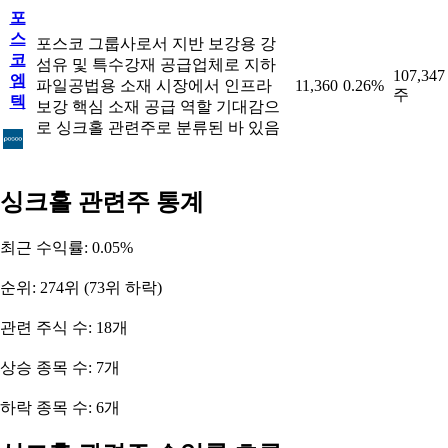
포
스
포스코 그룹사로서 지반 보강용 강
코
섬유 및 특수강재 공급업체로 지하
107,347
엠
파일공법용 소재 시장에서 인프라
11,360
0.26%
주
텍
보강 핵심 소재 공급 역할 기대감으
로 싱크홀 관련주로 분류된 바 있음
싱크홀 관련주 통계
최근 수익률: 0.05%
순위: 274위 (73위 하락)
관련 주식 수: 18개
상승 종목 수: 7개
하락 종목 수: 6개