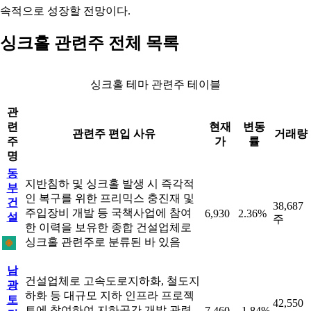
속적으로 성장할 전망이다.
싱크홀 관련주 전체 목록
싱크홀 테마 관련주 테이블
관
련
현재
변동
관련주 편입 사유
거래량
주
가
률
명
동
지반침하 및 싱크홀 발생 시 즉각적
부
인 복구를 위한 프리믹스 충진재 및
건
38,687
주입장비 개발 등 국책사업에 참여
6,930
2.36%
설
주
한 이력을 보유한 종합 건설업체로
싱크홀 관련주로 분류된 바 있음
남
건설업체로 고속도로지하화, 철도지
광
하화 등 대규모 지하 인프라 프로젝
토
42,550
트에 참여하여 지하공간 개발 관련
7,460
-1.84%