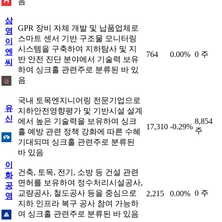
음
삼
GPR 장비 자체 개발 및 납품업체로
영
스마트 센서 기반 구조물 모니터링
이
시스템을 구축하여 지하탐사 및 지
엔
764
0.00%
0 주
반 안전 진단 분야에서 기술력 보유
씨
하여 싱크홀 관련주로 분류된 바 있
음
국내 토목엔지니어링 전문기업으로
유
지하안전영향평가 및 기반시설 설계
신
에서 높은 기술력을 보유하여 싱크
8,854
17,310
-0.29%
주
홀 예방 관련 정책 강화에 따른 수혜
기대되며 싱크홀 관련주로 분류된
바 있음
이
건축, 토목, 전기, 소방 등 건설 관련
화
면허를 보유하여 정수처리시설공사,
공
교량공사, 철도공사 등을 중심으로
0 주
2,215
0.00%
영
지하 인프라 복구 공사 참여 가능하
여 싱크홀 관련주로 분류된 바 있음