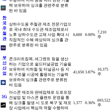
수행하여 지하 공동 처리 관련 기술
력 보유하여 싱크홀 관련주로 분류
된 바 있음
한
국
상하수도용 주철관 제조 전문기업으
주
로 국내 최대 수도관 제조업체로서
7,210
철
노후 상하수도관 교체 사업 확대 시
6,600
0.00%
주
관
직접적인 수혜 예상되며 싱크홀 관
련주로 분류된 바 있음
부
콘크리트침목, 세그멘트 등을 생산
산
하는 기업으로 쉴드터널공법 기술을
산
보유하여 지하철 및 터널공사 등 지
10,375
41,650
3.87%
업
주
하 구조물 시공에 활용되는 기술력
보유하여 싱크홀 관련주로 분류된
바 있음
아스콘 제조와 판매업체로 도로포장
SG
건설업 및 아스콘 플랜트 운영을 통
693,522
해 싱크홀 발생 시 도로 복구 및 재포
1,377
0.36%
주
장 사업에서 핵심적 역할 수행하며