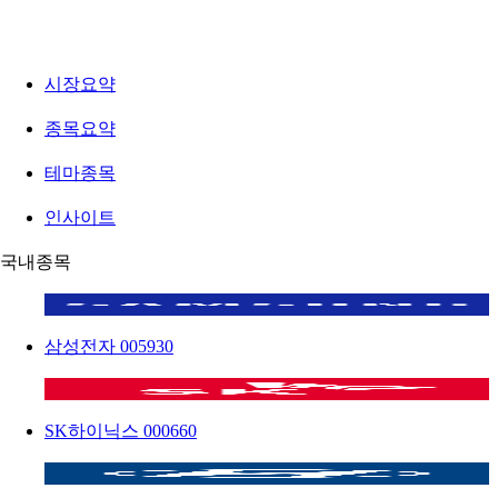
시장요약
종목요약
테마종목
인사이트
국내종목
삼성전자
005930
SK하이닉스
000660