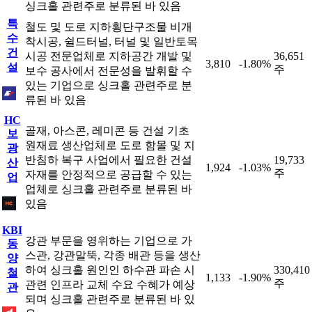
싱크홀 관련주로 분류된 바 있음
특
철도 및 도로 지하횡단구조물 비개
수
착시공, 쉴드터널, 터널 및 일반토목
건
시공 전문업체로 지하공간 개발 및
36,651
3,810
-1.80%
설
주
보수 공사에서 전문성을 발휘할 수
있는 기업으로 싱크홀 관련주로 분
류된 바 있음
HC
골재, 아스콘, 레미콘 등 건설 기초
보
원재료 생산업체로 도로 함몰 및 지
광
반침하 복구 사업에서 필요한 건설
19,733
산
1,924
-1.03%
주
자재를 안정적으로 공급할 수 있는
업
업체로 싱크홀 관련주로 분류된 바
있음
KBI
강관 부문을 영위하는 기업으로 가
동
스관, 강관말뚝, 각종 배관 등을 생산
양
하여 싱크홀 원인인 하수관 파손 시
330,410
철
1,133
-1.90%
주
관련 인프라 교체 수요 수혜가 예상
관
되며 싱크홀 관련주로 분류된 바 있