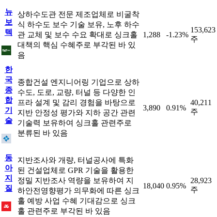
뉴
상하수도관 전문 제조업체로 비굴착
보
식 하수도 보수 기술 보유, 노후 하수
153,623
텍
관 교체 및 보수 수요 확대로 싱크홀
1,288
-1.23%
주
대책의 핵심 수혜주로 부각된 바 있
음
한
국
종합건설 엔지니어링 기업으로 상하
종
수도, 도로, 교량, 터널 등 다양한 인
합
프라 설계 및 감리 경험을 바탕으로
40,211
3,890
0.91%
기
주
지반 안정성 평가와 지하 공간 관련
술
기술력 보유하여 싱크홀 관련주로
분류된 바 있음
동
지반조사와 개량, 터널공사에 특화
아
된 건설업체로 GPR 기술을 활용한
지
정밀 지반조사 역량을 보유하여 지
28,923
18,040
0.95%
질
주
하안전영향평가 의무화에 따른 싱크
홀 예방 사업 수혜 기대감으로 싱크
홀 관련주로 부각된 바 있음