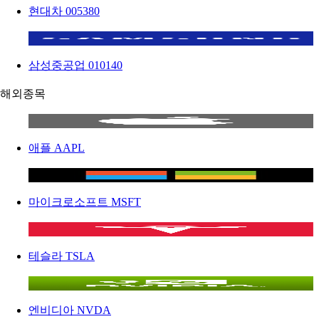
현대차
005380
삼성중공업
010140
해외종목
애플
AAPL
마이크로소프트
MSFT
테슬라
TSLA
엔비디아
NVDA