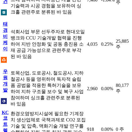
건
주
기술력과 시공 경험을 보유하여 싱
크홀 관련주로 분류된 바 있음
태
경
석회사업 부문 선두주자로 현대오일
비
뱅크와 CCU 기술개발 협력을 진행
25,885
케
하여 지반 안정화 및 공동 충진용 소
4,035
0.25%
주
이
재 공급 가능성으로 관련주로 부각
된 바 있음
우
토목산업, 도로공사, 철도공사, 지하
원
철공사 등을 영위하며 독자적 슬립
개
폼 공법을 적용한 특허기술을 보유
80,177
2,960
0.00%
발
주
하여 지하 구조물 보수 및 복구 사업
참여하며 싱크홀 관련주로 분류된
바 있음
KC
환경오염방지시설에 필요한 기계장
코
치 생산업체로 국책과제로 CO2 포집
트
기술 및 압축, 액화기술 개발 연구를
918
0.00%
0 주
렐