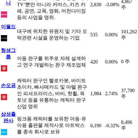
4,867
니
TV’뿐만 아니라 커머스, 키즈 카
2,830
-3.08%
주
페, 공연, 교육, 영화, 머천다이징
등의 사업을 영위.
이월드
대구에 위치한 유원지 및 기타 오
101,262
535
0.00%
주
락관련 시설을 운영하는 기업
헝셩그
룹
아동 완구를 위주로 자체 설계하
0 주
420
0.00%
고 연구 개발하는 완구 제조업체
캐릭터 완구인 헬로카봇, 바이트
손오공
초이카, 빠샤메카드 및 마텔 완구
37,790
인 피셔프라이스, 바비, 핫휠, 옥
1,984
2.74%
주
토넛 등을 유통하는 캐릭터 완구
산업 영위
삼성출
핑크퐁 캐릭터를 보유한 아동·유
판사
8,496
아용 출판물 제작사로 아트박스
6,190
-0.32%
주
를 종속 회사로 보유