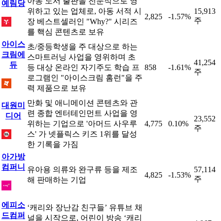
아동 도서 출판을 전문적으로 영
예림당
위하고 있는 업체로, 아동 서적 시
15,913
2,825
-1.57%
주
장 베스트셀러인 "Why?" 시리즈
를 핵심 콘텐츠로 보유
아이스
초/중등학생을 주 대상으로 하는
크림에
스마트러닝 사업을 영위하며 초
41,254
듀
등 대상 온라인 자기주도 학습 프
858
-1.61%
주
로그램인 "아이스크림 홈런"을 주
력 제품으로 보유
만화 및 애니메이션 콘텐츠와 관
대원미
련 종합 엔터테인먼트 사업을 영
디어
23,552
위하는 기업으로 '아머드 사우루
4,775
0.10%
주
스' 가 넷플릭스 키즈 1위를 달성
한 기록을 가짐
아가방
컴퍼니
유아용 의류와 완구류 등을 제조
57,114
4,825
-1.53%
주
해 판매하는 기업
에피소
‘캐리와 장난감 친구들’ 유튜브 채
드컴퍼
널을 시작으로, 어린이 방송 ‘캐리