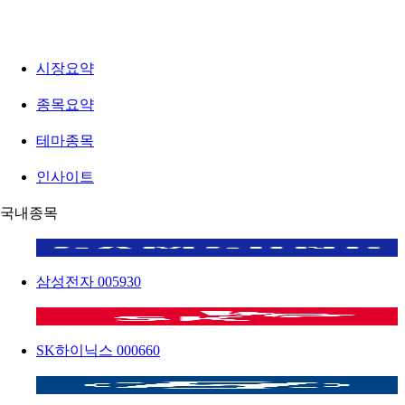
시장요약
종목요약
테마종목
인사이트
국내종목
삼성전자
005930
SK하이닉스
000660