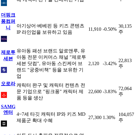
더핑크
퐁컴퍼
아기상어·베베핀 등 키즈 콘텐츠
30,135
니
11,910
-0.50%
주
IP 라인업을 보유하고 있음
유아동 패션 브랜드 알로앤루, 유
제로투
아동 전문 이커머스 채널 "제로투
세븐
22,813
세븐 닷컴", 유아동 스킨케어 브
2,120
-3.42%
주
랜드 "궁중비책" 등을 보유한 기
업
오로라
캐릭터 완구 및 캐릭터 컨텐츠 전
72,064
문 기업으로 "핑크퐁" 캐릭터 제
22,600
-3.83%
주
품 등을 생산
SAMG
엔터
4~7세 타깃 캐릭터 IP와 키즈 MD
104,057
27,300
1.30%
주
제품군 확대 수혜