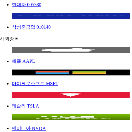
현대차
005380
삼성중공업
010140
해외종목
애플
AAPL
마이크로소프트
MSFT
테슬라
TSLA
엔비디아
NVDA