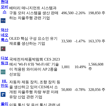
현대
모비
배터리 매니지먼트 시스템과
스
구동 모터 시스템을 생산 판매
496,500
-2.26%
198,850 주
하는 자율주행 관련 기업
덕산
네오
OLED 핵심 구성 요소인 유기
룩스
33,500
-1.47%
163,370 주
재료를 생산하는 기업
다보
국제전자제품박람회 CES 2023
링크
에서 'Wi-Fi 6'와 'Wi-Fi 6E' 기술
1,566,608
1,001
10.49%
주
이 적용된 와이파이 AP 2종을
선보임
HL
자동차 제동 장치, 조향 장치 등
만도
을 생산하고 있어 CES에서 소
50,800
-0.78%
328,056 주
개된 자율주행 차량 부문 미래
유망 산업 관련 기업
쏠리
이동 통신 및 유선 통신 관련 네