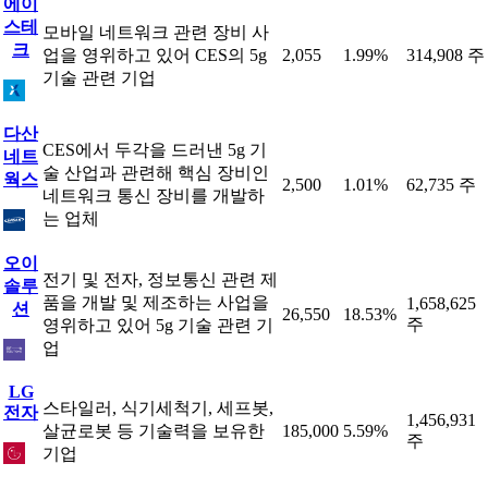
에이
스테
모바일 네트워크 관련 장비 사
크
업을 영위하고 있어 CES의 5g
2,055
1.99%
314,908 주
기술 관련 기업
다산
CES에서 두각을 드러낸 5g 기
네트
술 산업과 관련해 핵심 장비인
웍스
2,500
1.01%
62,735 주
네트워크 통신 장비를 개발하
는 업체
오이
전기 및 전자, 정보통신 관련 제
솔루
품을 개발 및 제조하는 사업을
1,658,625
션
26,550
18.53%
주
영위하고 있어 5g 기술 관련 기
업
LG
스타일러, 식기세척기, 세프봇,
전자
1,456,931
살균로봇 등 기술력을 보유한
185,000
5.59%
주
기업