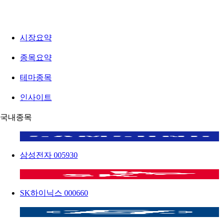
시장요약
종목요약
테마종목
인사이트
국내종목
삼성전자
005930
SK하이닉스
000660