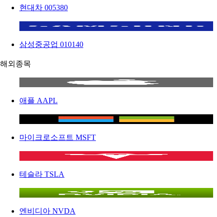
현대차
005380
삼성중공업
010140
해외종목
애플
AAPL
마이크로소프트
MSFT
테슬라
TSLA
엔비디아
NVDA