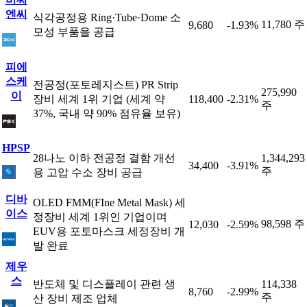
엔씨
식각공정용 Ring·Tube·Dome 소
11,780 주
9,680
-1.93%
모성 부품을 공급
피에
스케
전공정(포토레지스트) PR Strip
275,990
이
장비 세계 1위 기업 (세계 약
118,400
-2.31%
주
37%, 국내 약 90% 점유율 보유)
HPSP
28나노 이하 전공정 결함 개선
1,344,293
34,400
-3.91%
주
용 고압 수소 장비 공급
디바
OLED FMM(FIne Metal Mask) 세
이스
정장비 세계 1위인 기업이며
98,598 주
12,030
-2.59%
EUV용 포토마스크 세정장비 개
발 완료
제우
스
반도체 및 디스플레이 관련 생
114,338
8,760
-2.99%
주
산 장비 제조 업체