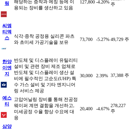
해당하는 증착과 에칭 등에 이
127,800
-4.20%
링
주
용되는 장비를 생산하고 있음
씨엠
티엑
식각·증착 공정용 실리콘 파츠
스
73,700
-5.27%
49,729 주
와 초미세 가공기술을 보유
반도체 및 디스플레이 유틸리티
한양
설비 및 관련 장비 제조 업체로
이엔
반도체 및 디스플레이 생산 설
지
37,388 주
30,000
2.39%
비에 필수적인 고순도(UHP) 특
수 가스 설비 및 기타 엔지니어
링 서비스 제공
예스
고압어닐링 장비를 통해 전공정
티
웨이퍼 계면 결함을 개선하고,
278,227
20,400
-4.67%
주
미세공정 수율 향상 수요에 대
응
삼양