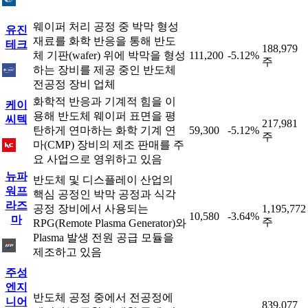
웨이퍼 처리 공정 중 박막 형성
유진
재료를 화학 반응을 통해 반도
테크
188,979
체 기판(wafer) 위에 박막을 형성
111,200
-5.12%
주
하는 장비를 제공 중인 반도체
전공정 장비 업체
화학적 반응과 기계적 힘을 이
케이
용해 반도체 웨이퍼 표면을 평
씨텍
217,981
탄하게 연마하는 화학 기계 연
59,300
-5.12%
주
마(CMP) 장비의 제조 판매를 주
요 사업으로 영위하고 있음
뉴파
반도체 및 디스플레이 산업의
워프
핵심 공정인 박막 공정과 식각
라즈
공정 장비에서 사용되는
1,195,772
10,580
-3.64%
마
주
RPG(Remote Plasma Generator)와
Plasma 발생 전원 공급 모듈을
제조하고 있음
주성
엔지
반도체 공정 중에서 전공정에
니어
839,077