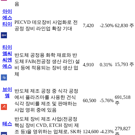
음
아이
에스
PECVD 데모장비 사업화로 전
티이
7,420
-2.50%
62,830 주
공정 장비 라인업 확장 기대
티이
엠씨
반도체 공정용 화학 재료와 반
씨엔
도체 FAB(전공정 생산 라인) 설
15,793 주
4,910
0.31%
에스
비 등에 적용되는 장비 생산 업
체
브이
반도체 제조 공정 중 식각 공정
엠
에서 플라즈마를 사용한 건식
691,518
60,500
-5.76%
주
식각 장비를 제조 및 판매하는
사업 영위 중에 있음
반도체 장비 제조 사업(전공정
테스
핵심 장비 CVD, ETCH 장비 제
279,827
조 등)을 영위하는 업체로, SK하
124,600
-4.23%
주