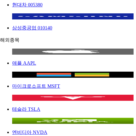
현대차
005380
삼성중공업
010140
해외종목
애플
AAPL
마이크로소프트
MSFT
테슬라
TSLA
엔비디아
NVDA