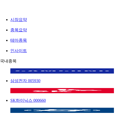
시장요약
종목요약
테마종목
인사이트
국내종목
삼성전자
005930
SK하이닉스
000660