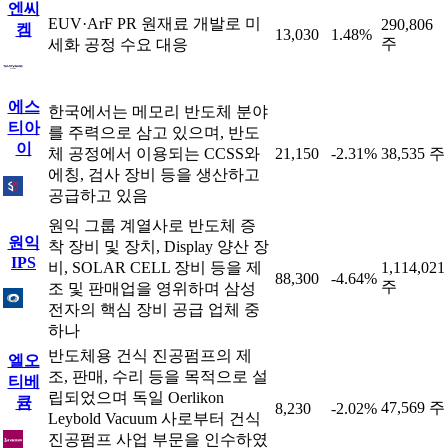
엔씨
EUV·ArF PR 원재료 개발로 미
290,806
켐
13,030
1.48%
주
세화 공정 수요 대응
에스
한국에서는 메모리 반도체 분야
티아
를 주력으로 삼고 있으며, 반도
이
체 공정에서 이용되는 CCSS와
21,150
-2.31%
38,535 주
에칭, 검사 장비 등을 생산하고
공급하고 있음
원익 그룹 계열사로 반도체 증
원익
착 장비 및 장치, Display 양산 장
IPS
비, SOLAR CELL 장비 등을 제
1,114,021
88,300
-4.64%
주
조 및 판매업을 영위하며 삼성
전자의 핵심 장비 공급 업체 중
하나
반도체용 건식 진공펌프의 제
엘오
조, 판매, 수리 등을 목적으로 설
티베
립되었으며 독일 Oerlikon
큠
47,569 주
8,230
-2.02%
Leybold Vacuum 사로부터 건식
진공펌프 사업 부문을 인수하였