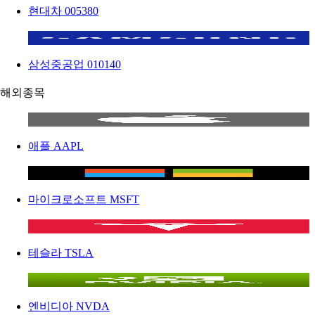
현대차
005380
삼성중공업
010140
해외종목
애플
AAPL
마이크로소프트
MSFT
테슬라
TSLA
엔비디아
NVDA