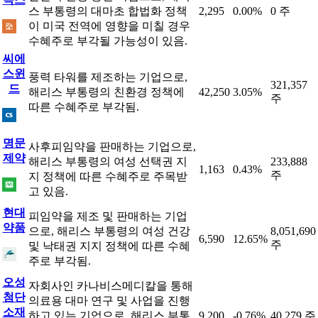
스 부통령의 대마초 합법화 정책
2,295
0.00%
0 주
이 미국 전역에 영향을 미칠 경우
수혜주로 부각될 가능성이 있음.
씨에
스윈
풍력 타워를 제조하는 기업으로,
321,357
드
해리스 부통령의 친환경 정책에
42,250
3.05%
주
따른 수혜주로 부각됨.
명문
사후피임약을 판매하는 기업으로,
제약
해리스 부통령의 여성 선택권 지
233,888
1,163
0.43%
주
지 정책에 따른 수혜주로 주목받
고 있음.
현대
피임약을 제조 및 판매하는 기업
약품
으로, 해리스 부통령의 여성 건강
8,051,690
6,590
12.65%
주
및 낙태권 지지 정책에 따른 수혜
주로 부각됨.
오성
자회사인 카나비스메디칼을 통해
첨단
의료용 대마 연구 및 사업을 진행
소재
하고 있는 기업으로, 해리스 부통
9,200
-0.76%
40,279 주