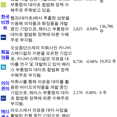
주
부통령의 대마초 합법화 정책 수
혜주로 주목받고 있음.
한국
헴프(대마초)에서 추출한 성분을
비엔
이용해 의약품과 화장품을 개발
136,786
씨
중인 기업으로, 해리스 부통령의
2,625
-0.94%
주
대마초 합법화 정책에 따른 수혜
주로 부각됨.
오성첨단소재의 자회사인 카나비
화일
스메디칼의 지분을 보유한 기업으
약품
로, 카나비스메디칼은 의료용 대
19,952 주
8,730
-0.68%
마를 연구 및 개발하고 있어 해리
스 부통령의 대마초 합법화 정책
수혜주로 부각됨.
자회사를 통해 의료용 대마를 활
아이
용한 바이오의약품을 개발 중인
큐어
기업으로, 해리스 부통령의 대마
2,170
0.00%
0 주
초 합법화 정책에 따른 수혜주로
부각됨.
라오스에서 의료용 대마 사업을
메디
활발히 진행 중인 기업으로, 해리
콕스