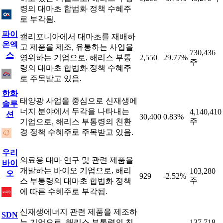
령의 대마초 합법화 정책 수혜주
로 부각됨.
파이
캘리포니아에서 대마초를 재배하
온엑
고 제품을 제조, 유통하는 사업을
730,436
스
영위하는 기업으로, 해리스 부통
2,550
29.77%
주
령의 대마초 합법화 정책 수혜주
로 주목받고 있음.
한화
태양광 사업을 중심으로 신재생에
솔루
너지 분야에서 두각을 나타내는
4,140,410
션
30,400
0.83%
주
기업으로, 해리스 부통령의 친환
경 정책 수혜주로 주목받고 있음.
우리
의료용 대마 연구 및 관련 제품을
바이
개발하는 바이오 기업으로, 해리
103,280
오
929
-2.52%
주
스 부통령의 대마초 합법화 정책
에 따른 수혜주로 부각됨.
신재생에너지 관련 제품을 제조하
SDN
는 기업으로, 해리스 부통령의 친
137,718