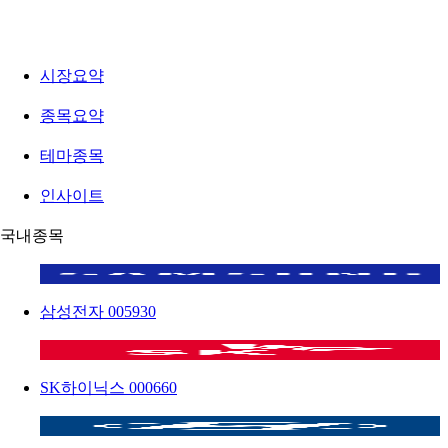
시장요약
종목요약
테마종목
인사이트
국내종목
삼성전자
005930
SK하이닉스
000660