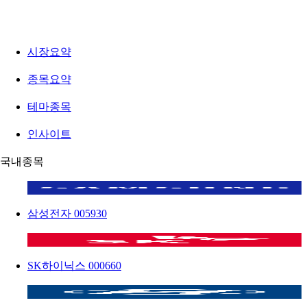
시장요약
종목요약
테마종목
인사이트
국내종목
삼성전자
005930
SK하이닉스
000660