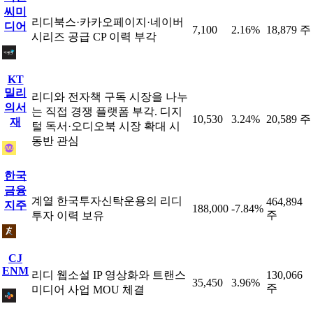
씨미
리디북스·카카오페이지·네이버
디어
7,100
2.16%
18,879 주
시리즈 공급 CP 이력 부각
KT
밀리
리디와 전자책 구독 시장을 나누
의서
는 직접 경쟁 플랫폼 부각. 디지
10,530
3.24%
20,589 주
재
털 독서·오디오북 시장 확대 시
동반 관심
한국
금융
계열 한국투자신탁운용의 리디
464,894
지주
188,000
-7.84%
주
투자 이력 보유
CJ
ENM
리디 웹소설 IP 영상화와 트랜스
130,066
35,450
3.96%
주
미디어 사업 MOU 체결