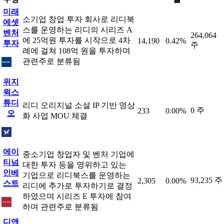
미래
소기업 창업 투자 회사로 리디북
에셋
스를 운영하는 리디의 시리즈 A
벤처
264,064
에 25억원 투자를 시작으로 4차
14,190
0.42%
투자
주
례에 걸쳐 108억 원을 투자하며
관련주로 분류됨
위지
윅스
튜디
리디 오리지널 소설 IP 기반 영상
0 주
233
0.00%
오
화 사업 MOU 체결
에이
중소기업 창업자 및 벤처 기업에
티넘
대한 투자 등을 영위하고 있는
인베
기업으로 리디북스를 운영하는
93,235 주
2,305
0.00%
스트
리디에 추가로 투자하기로 결정
하였으며 시리즈 E 투자에 참여
하며 관련주로 분류됨
디앤