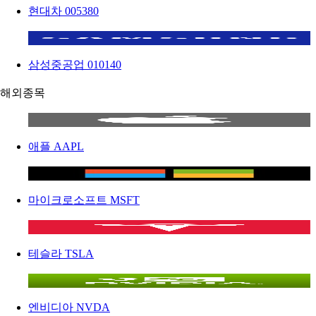
현대차
005380
삼성중공업
010140
해외종목
애플
AAPL
마이크로소프트
MSFT
테슬라
TSLA
엔비디아
NVDA