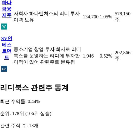
하나
금융
자회사 하나벤처스의 리디 투자
578,150
지주
134,700
1.05%
주
이력 보유
SV인
베스
중소기업 창업 투자 회사로 리디
트먼
202,866
북스를 운영하는 리디에 투자한
1,946
0.52%
트
주
이력이 있어 관련주로 분류됨
리디북스 관련주 통계
최근 수익률: 0.44%
순위: 178위 (106위 상승)
관련 주식 수: 13개