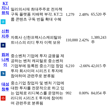
KT
지니
밀리의서재 최대주주로 전자책
뮤직
구독 플랫폼 지배력 부각. KT그
65,520 주
1,279
2.48%
룹 콘텐츠 구독 번들 확대 수혜
신한
지주
자회사 신한프랙시스캐피탈파
1,389,243
110,000
2.42%
주
트너스의 리디 투자 이력 보유
컴퍼
중소벤처 기업에 투자 금융을 제
니케
공하는 벤처 캐피털로 중소벤처
이
기업부에 등록된 중소기업 창업
6,210
-2.66%
42,015 주
투자 회사이며 시리즈 E 투자에
참여하며 관련주로 분류됨
중소기업 창업자 및 벤처 기업에
대성
대한 투자를 전문적으로 하고 있
창투
는 업체로 리디북스를 운영하는
992
0.00%
84,054 주
리디의 시리즈 E 투자에 참여하
며 관련주로 분류됨