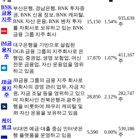
BNK
부산은행, 경남은행, BNK 투자증
금융
권, BNK 신용 정보, BNK 캐피탈,
935,639
지주
BNK 자산 운용, BNK 벤처 투자
15,150
1.54%
주
를 자회사로 보유하고 있는 BNK
금융 그룹 지주 회사
iM금
대구은행을 기반으로 설립된
융지
DGB 금융 그룹의 지주회사로 은
411,167
주
행업, 증권업, 생명 보험업, 여신
17,870
1.07%
주
전문 금융업, 자산 운용업을 영위
하고 있음
JB금융 그룹의 금융 지주 회사로
JB금
자회사의 경영 관리 업무, 자금 지
융지
원, 자금 조달 등을 영위하고 있으
282,747
주
28,850
2.12%
주
며 자회사인 전북은행과 광주은
행을 비롯하여 JB우리 캐피탈 및
JB 자산 운용을 보유하고 있음
케이
뱅크
비대면 예금·대출 중심 인터넷은
539,186
5,590
0.00%
주
행 플랫폼을 운영하고 있음