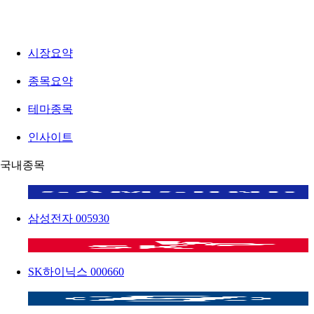
시장요약
종목요약
테마종목
인사이트
국내종목
삼성전자
005930
SK하이닉스
000660