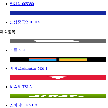
현대차
005380
삼성중공업
010140
해외종목
애플
AAPL
마이크로소프트
MSFT
테슬라
TSLA
엔비디아
NVDA