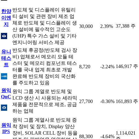
반도체 및 디스플레이 유틸리
한양
티 설비 및 관련 장비 제조 업
이엔
체로 반도체 및 디스플레이 생
지
37,388 주
30,000
2.39%
산 설비에 필수적인 고순도
(UHP) 특수 가스 설비 및 기타
엔지니어링 서비스 제공
반도체 후공정(반도체 검사 장
유니
비) 업체로서 메모리 모듈 테
테스
스터 및 메모리 컴포넌트 테스
트
146,917 주
8,720
-2.24%
터를 국내 업계 최초로 개발
완료해 반도체 장비의 국산화
를 주도하고 있음
원익
원익 그룹 계열로 반도체 및
QnC
LCD 생산 시 사용되는 세라믹
27,700
-0.36%
161,893 주
제품을 전문적으로 제조, 공급
하는 업체
원익 그룹 계열사로 반도체 증
원익
착 장비 및 장치, Display 양산
IPS
장비, SOLAR CELL 장비 등을
1,114,021
88,300
-4.64%
주