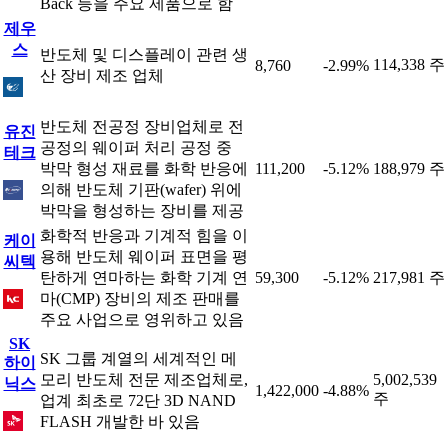
Back 등을 주요 제품으로 함
제우
스
반도체 및 디스플레이 관련 생
114,338 주
8,760
-2.99%
산 장비 제조 업체
반도체 전공정 장비업체로 전
유진
공정의 웨이퍼 처리 공정 중
테크
박막 형성 재료를 화학 반응에
111,200
-5.12%
188,979 주
의해 반도체 기판(wafer) 위에
박막을 형성하는 장비를 제공
화학적 반응과 기계적 힘을 이
케이
용해 반도체 웨이퍼 표면을 평
씨텍
탄하게 연마하는 화학 기계 연
59,300
-5.12%
217,981 주
마(CMP) 장비의 제조 판매를
주요 사업으로 영위하고 있음
SK
SK 그룹 계열의 세계적인 메
하이
모리 반도체 전문 제조업체로,
5,002,539
닉스
1,422,000
-4.88%
주
업계 최초로 72단 3D NAND
FLASH 개발한 바 있음