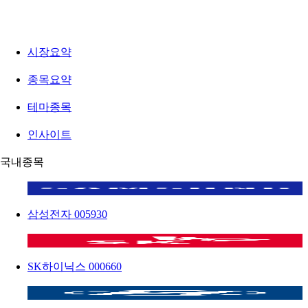
시장요약
종목요약
테마종목
인사이트
국내종목
삼성전자
005930
SK하이닉스
000660