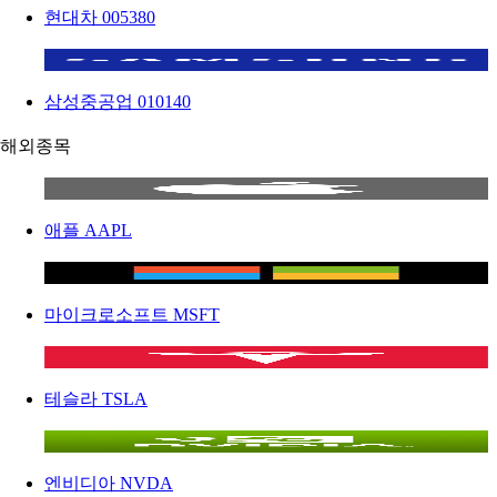
현대차
005380
삼성중공업
010140
해외종목
애플
AAPL
마이크로소프트
MSFT
테슬라
TSLA
엔비디아
NVDA