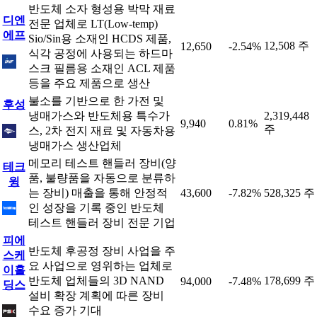
반도체 소자 형성용 박막 재료
디엔
전문 업체로 LT(Low-temp)
에프
Sio/Sin용 소재인 HCDS 제품,
12,508 주
12,650
-2.54%
식각 공정에 사용되는 하드마
스크 필름용 소재인 ACL 제품
등을 주요 제품으로 생산
불소를 기반으로 한 가전 및
후성
냉매가스와 반도체용 특수가
2,319,448
9,940
0.81%
주
스, 2차 전지 재료 및 자동차용
냉매가스 생산업체
메모리 테스트 핸들러 장비(양
테크
품, 불량품을 자동으로 분류하
윙
는 장비) 매출을 통해 안정적
43,600
-7.82%
528,325 주
인 성장을 기록 중인 반도체
테스트 핸들러 장비 전문 기업
피에
반도체 후공정 장비 사업을 주
스케
요 사업으로 영위하는 업체로
이홀
반도체 업체들의 3D NAND
178,699 주
94,000
-7.48%
딩스
설비 확장 계획에 따른 장비
수요 증가 기대