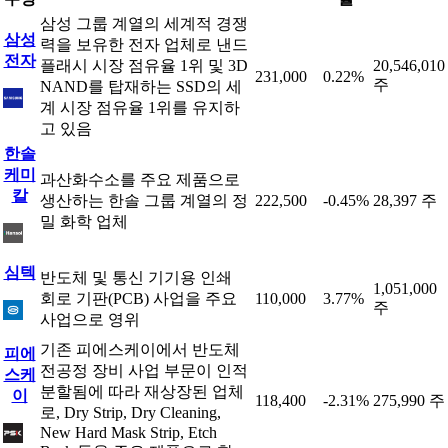
삼성 그룹 계열의 세계적 경쟁
삼성
력을 보유한 전자 업체로 낸드
전자
플래시 시장 점유율 1위 및 3D
20,546,010
231,000
0.22%
주
NAND를 탑재하는 SSD의 세
계 시장 점유율 1위를 유지하
고 있음
한솔
케미
과산화수소를 주요 제품으로
칼
생산하는 한솔 그룹 계열의 정
222,500
-0.45%
28,397 주
밀 화학 업체
심텍
반도체 및 통신 기기용 인쇄
1,051,000
회로 기판(PCB) 사업을 주요
110,000
3.77%
주
사업으로 영위
기존 피에스케이에서 반도체
피에
전공정 장비 사업 부문이 인적
스케
분할됨에 따라 재상장된 업체
이
118,400
-2.31%
275,990 주
로, Dry Strip, Dry Cleaning,
New Hard Mask Strip, Etch