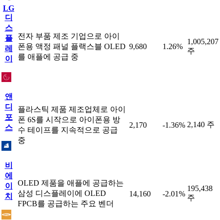
LG
디
스
전자 부품 제조 기업으로 아이
플
1,005,207
폰용 액정 패널 플랙스블 OLED
9,680
1.26%
레
주
를 애플에 공급 중
이
앤
디
플라스틱 제품 제조업체로 아이
포
폰 6S를 시작으로 아이폰용 방
2,140 주
2,170
-1.36%
스
수 테이프를 지속적으로 공급
중
비
에
OLED 제품을 애플에 공급하는
이
195,438
삼성 디스플레이에 OLED
14,160
-2.01%
치
주
FPCB를 공급하는 주요 벤더