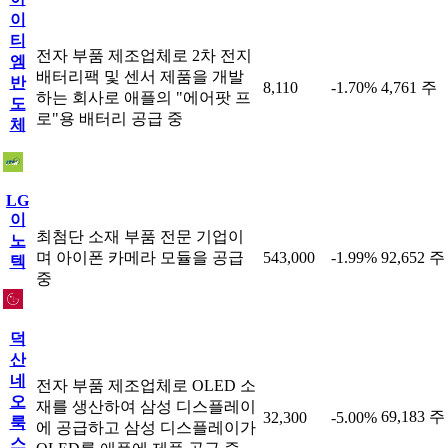
이
티
전자 부품 제조업체로 2차 전지
엠
배터리팩 및 센서 제품을 개발
반
8,110
-1.70%
4,761 주
하는 회사로 애플의 "에어팟 프
도
로"용 배터리 공급 중
체
LG
이
최첨단 소재 부품 전문 기업이
노
며 아이폰 카메라 모듈을 공급
543,000
-1.99%
92,652 주
텍
중
덕
산
네
전자 부품 제조업체로 OLED 소
오
재를 생산하여 삼성 디스플레이
69,183 주
32,300
-5.00%
룩
에 공급하고 삼성 디스플레이가
스