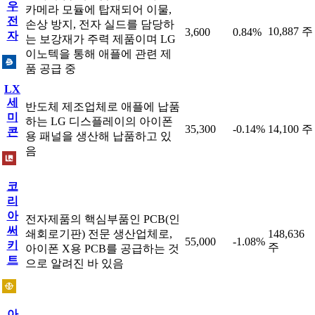
우
카메라 모듈에 탑재되어 이물,
전
손상 방지, 전자 실드를 담당하
10,887 주
3,600
0.84%
자
는 보강재가 주력 제품이며 LG
이노텍을 통해 애플에 관련 제
품 공급 중
LX
세
반도체 제조업체로 애플에 납품
미
하는 LG 디스플레이의 아이폰
35,300
-0.14%
14,100 주
콘
용 패널을 생산해 납품하고 있
음
코
리
아
전자제품의 핵심부품인 PCB(인
써
쇄회로기판) 전문 생산업체로,
148,636
55,000
-1.08%
키
주
아이폰 X용 PCB를 공급하는 것
트
으로 알려진 바 있음
아