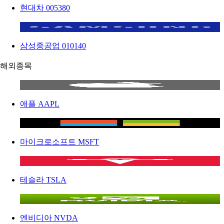
현대차
005380
삼성중공업
010140
해외종목
애플
AAPL
마이크로소프트
MSFT
테슬라
TSLA
엔비디아
NVDA