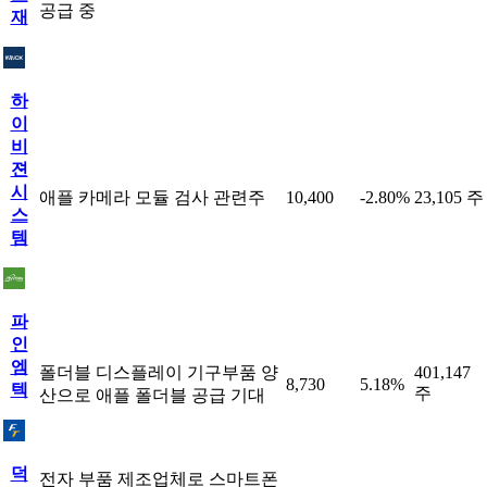
공급 중
재
하
이
비
젼
시
애플 카메라 모듈 검사 관련주
10,400
-2.80%
23,105 주
스
템
파
인
엠
폴더블 디스플레이 기구부품 양
401,147
8,730
5.18%
텍
주
산으로 애플 폴더블 공급 기대
덕
전자 부품 제조업체로 스마트폰