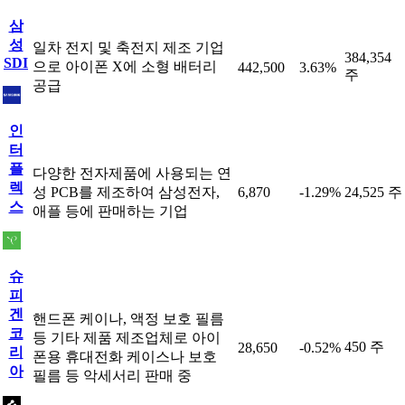
삼
성
일차 전지 및 축전지 제조 기업
384,354
SDI
으로 아이폰 X에 소형 배터리
442,500
3.63%
주
공급
인
터
플
다양한 전자제품에 사용되는 연
렉
성 PCB를 제조하여 삼성전자,
6,870
-1.29%
24,525 주
스
애플 등에 판매하는 기업
슈
피
겐
핸드폰 케이나, 액정 보호 필름
코
등 기타 제품 제조업체로 아이
450 주
28,650
-0.52%
리
폰용 휴대전화 케이스나 보호
아
필름 등 악세서리 판매 중