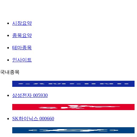
시장요약
종목요약
테마종목
인사이트
국내종목
삼성전자
005930
SK하이닉스
000660