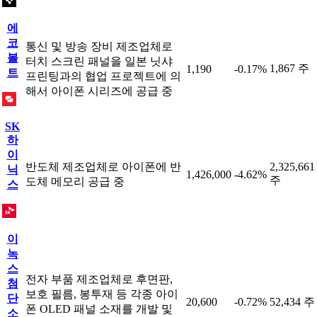
에
코
통신 및 방송 장비 제조업체로
볼
터치 스크린 패널을 일본 닛샤
1,867 주
1,190
-0.17%
트
프린팅과의 협업 프로젝트에 의
해서 아이폰 시리즈에 공급 중
SK
하
이
반도체 제조업체로 아이폰에 반
2,325,661
닉
1,426,000
-4.62%
주
도체 메모리 공급 중
스
이
녹
스
전자 부품 제조업체로 후면판,
첨
보호 필름, 봉투재 등 각종 아이
단
20,600
-0.72%
52,434 주
폰 OLED 패널 소재를 개발 및
소