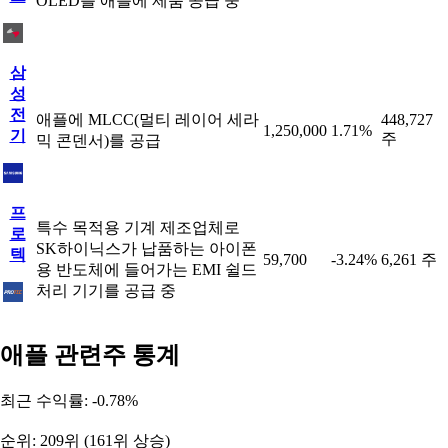
OLED를 애플에 제품 공급 중
삼
성
전
애플에 MLCC(멀티 레이어 세라
448,727
1,250,000
1.71%
기
주
믹 콘덴서)를 공급
프
특수 목적용 기계 제조업체로
로
SK하이닉스가 납품하는 아이폰
텍
59,700
-3.24%
6,261 주
용 반도체에 들어가는 EMI 쉴드
처리 기기를 공급 중
애플 관련주 통계
최근 수익률: -0.78%
순위: 209위 (161위 상승)