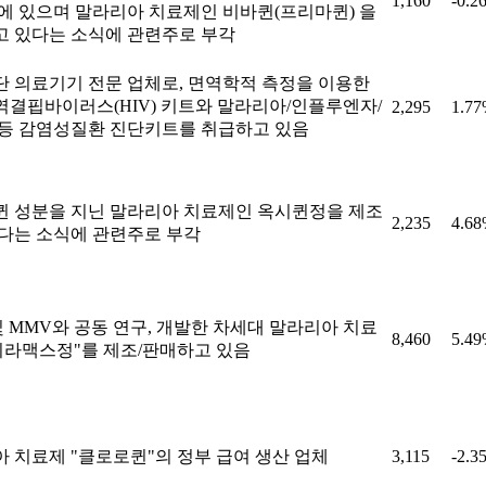
1,160
-0.2
에 있으며 말라리아 치료제인 비바퀸(프리마퀸) 을
 있다는 소식에 관련주로 부각
 의료기기 전문 업체로, 면역학적 측정을 이용한
결핍바이러스(HIV) 키트와 말라리아/인플루엔자/
2,295
1.7
등 감염성질환 진단키트를 취급하고 있음
 성분을 지닌 말라리아 치료제인 옥시퀸정을 제조
2,235
4.6
다는 소식에 관련주로 부각
및 MMV와 공동 연구, 개발한 차세대 말라리아 치료
8,460
5.4
피라맥스정"를 제조/판매하고 있음
 치료제 "클로로퀸"의 정부 급여 생산 업체
3,115
-2.3