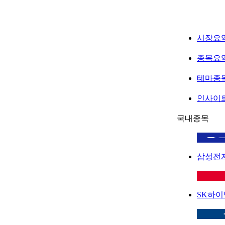
시장요
종목요
테마종
인사이
국내종목
삼성전
SK하