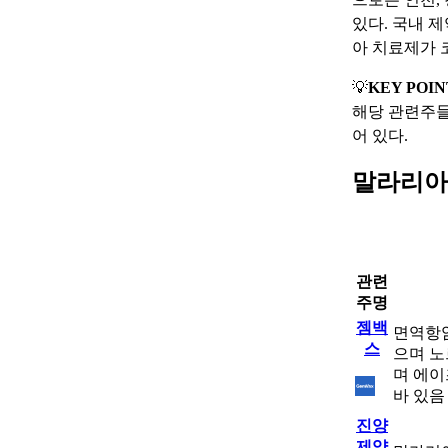
있다. 국내 
아 치료제가 
💡
KEY POIN
해당 관련주들
어 있다.
말라리아
관련
주명
젬백
면역항암
스
으며 노
며 에이
바 있음
진양
제약