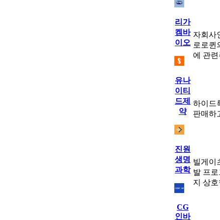
리가
켐바
자회사
이오
로로퀸의
에 관련
유나
이티
드제
하이드
약
판매하
진원
생명
빌게이츠
과학
발 프로
지 상호
CG
인바