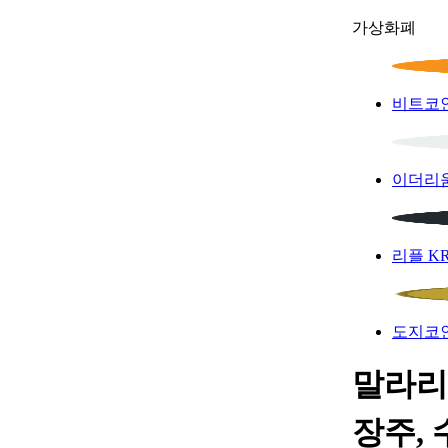
가상화폐
비트코
이더리
리플
K
도지코
말라리
장주, 