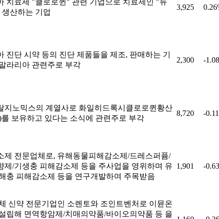
 치료제 "클로로퀸" 관련 기업으로 치료제인 "듀
3,925
0.2
 생산하는 기업
 진단 시약 등의 진단 제품들을 제조, 판매하는 기
2,300
-1.0
말라리아 관련주로 부각
탈지노믹스의 계열사로 화일히드록시클로로퀸황산
8,720
-0.1
)를 보유하고 있다는 소식에 관련주로 부각
소제 전문업체로, 유해동물피해감소제/드레스퍼퓸/
제/기생충 피해감소제 등을 주사업을 영위하며 유
1,901
-0.6
/해충 피해감소제 등을 연구개발하여 주목받음
체 신약 전문기업인 소렌토와 조인트벤처로 이뮨온
설립해 면역항암제/치매의약품/바이오의약품 등 을