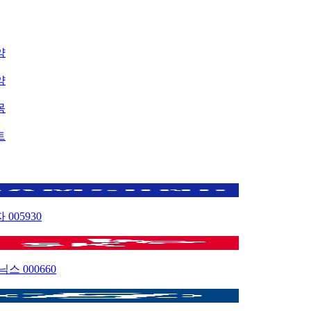
약
약
목
트
자
005930
이닉스
000660