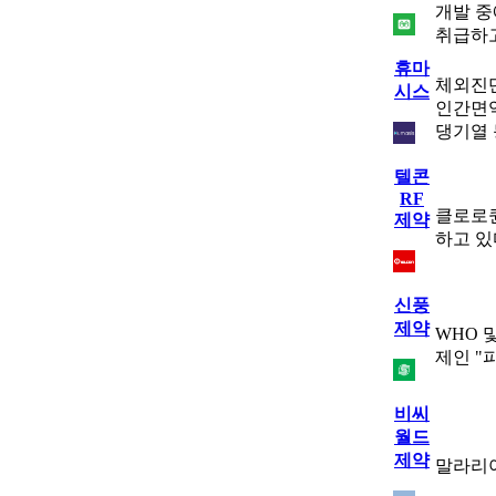
개발 중
취급하고
휴마
체외진단
시스
인간면역
댕기열 
텔콘
RF
클로로퀸
제약
하고 있
신풍
제약
WHO 
제인 "
비씨
월드
제약
말라리아