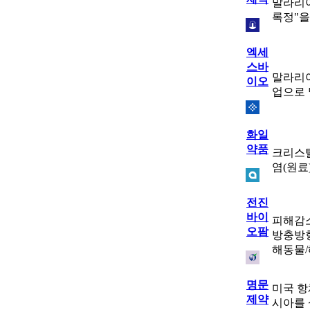
말라리아
록정"을
엑세
스바
말라리아
이오
업으로 
화일
약품
크리스
염(원료
전진
바이
피해감
오팜
방충방향
해동물
명문
미국 항
제약
시아를 