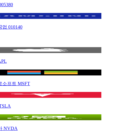
005380
공업
010140
APL
로소프트
MSFT
TSLA
아
NVDA