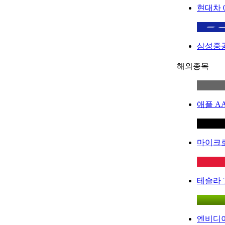
현대차
삼성중
해외종목
애플
A
마이크
테슬라
엔비디