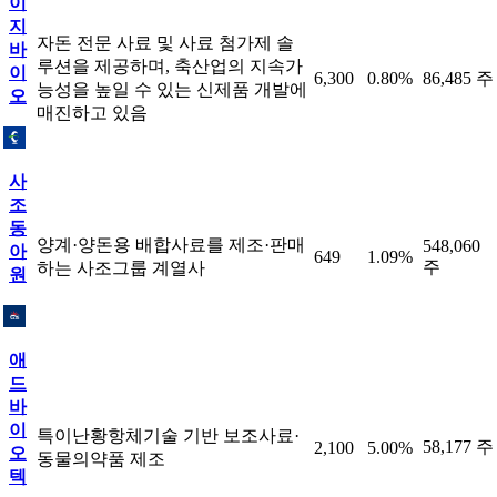
이
지
자돈 전문 사료 및 사료 첨가제 솔
바
루션을 제공하며, 축산업의 지속가
이
6,300
0.80%
86,485 주
능성을 높일 수 있는 신제품 개발에
오
매진하고 있음
사
조
동
양계·양돈용 배합사료를 제조·판매
548,060
아
649
1.09%
주
하는 사조그룹 계열사
원
애
드
바
이
특이난황항체기술 기반 보조사료·
58,177 주
2,100
5.00%
오
동물의약품 제조
텍