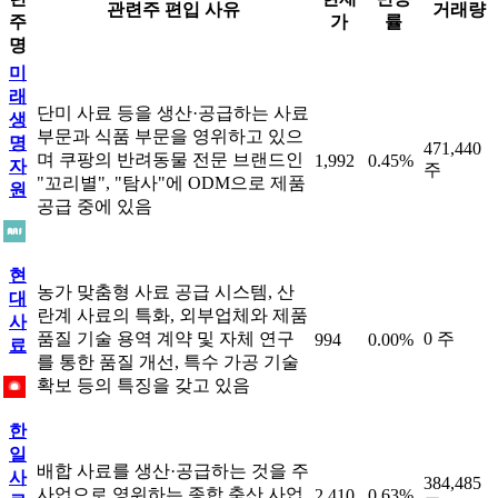
관련주 편입 사유
거래량
주
가
률
명
미
래
단미 사료 등을 생산·공급하는 사료
생
부문과 식품 부문을 영위하고 있으
명
471,440
며 쿠팡의 반려동물 전문 브랜드인
1,992
0.45%
자
주
"꼬리별", "탐사"에 ODM으로 제품
원
공급 중에 있음
현
농가 맞춤형 사료 공급 시스템, 산
대
란계 사료의 특화, 외부업체와 제품
사
품질 기술 용역 계약 및 자체 연구
0 주
994
0.00%
료
를 통한 품질 개선, 특수 가공 기술
확보 등의 특징을 갖고 있음
한
일
배합 사료를 생산·공급하는 것을 주
사
384,485
사업으로 영위하는 종합 축산 사업
2,410
0.63%