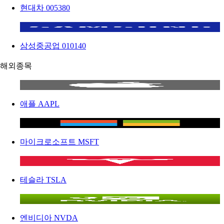
현대차
005380
삼성중공업
010140
해외종목
애플
AAPL
마이크로소프트
MSFT
테슬라
TSLA
엔비디아
NVDA