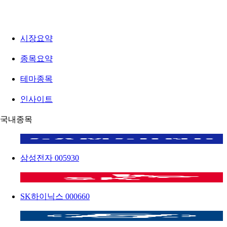
시장요약
종목요약
테마종목
인사이트
국내종목
삼성전자
005930
SK하이닉스
000660