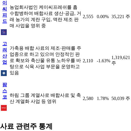
이
농업회사법인 케이씨프레쉬를 흡
씨
수합병하여 배합사료 생산·공급, 거
피
2,555
0.00%
35,221 주
래 농가의 계란 구입, 액란 제조 판
드
매 사업을 영위 중
고
가축용 배합 사료의 제조·판매를 주
려
업종으로 하고 있으며 안정적인 판
산
1,319,621
로 확보와 축산물 유통 노하우를 바
2,110
-1.63%
업
주
탕으로 식육 사업 부문을 운영하고
있음
팜
스
하림 그룹 계열사로 배합사료 및 축
코
2,580
1.78%
50,039 주
산 계열화 사업 등 영위
사료 관련주 통계