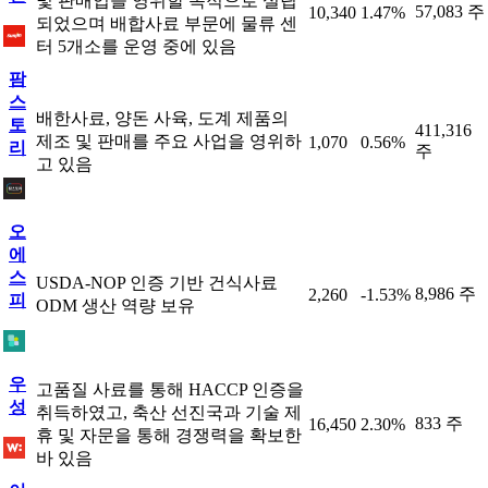
및 판매업을 영위할 목적으로 설립
57,083 주
10,340
1.47%
되었으며 배합사료 부문에 물류 센
터 5개소를 운영 중에 있음
팜
스
배한사료, 양돈 사육, 도계 제품의
토
411,316
제조 및 판매를 주요 사업을 영위하
1,070
0.56%
리
주
고 있음
오
에
스
USDA-NOP 인증 기반 건식사료
8,986 주
2,260
-1.53%
피
ODM 생산 역량 보유
우
고품질 사료를 통해 HACCP 인증을
성
취득하였고, 축산 선진국과 기술 제
833 주
16,450
2.30%
휴 및 자문을 통해 경쟁력을 확보한
바 있음