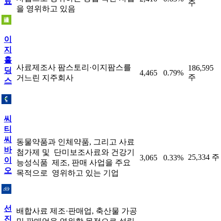
료
주
을 영위하고 있음
이
지
홀
사료제조사 팜스토리·이지팜스를
186,595
딩
4,465
0.79%
주
거느린 지주회사
스
씨
티
씨
동물약품과 인체약품, 그리고 사료
바
첨가제 및 ​ 단미보조사료와 건강기
25,334 주
3,065
0.33%
이
능성식품 ​ 제조, 판매 사업을 주요
오
목적으로 ​ 영위하고 있는 기업
선
배합사료 제조·판매업, 축산물 가공
진