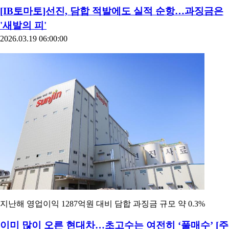
[IB토마토]선진, 담합 적발에도 실적 순항…과징금은
'새발의 피'
2026.03.19 06:00:00
지난해 영업이익 1287억원 대비 담합 과징금 규모 약 0.3%
이미 많이 오른 현대차…초고수는 여전히 ‘풀매수’ [주