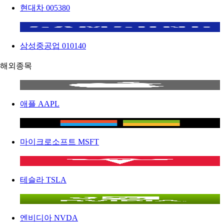
현대차
005380
삼성중공업
010140
해외종목
애플
AAPL
마이크로소프트
MSFT
테슬라
TSLA
엔비디아
NVDA