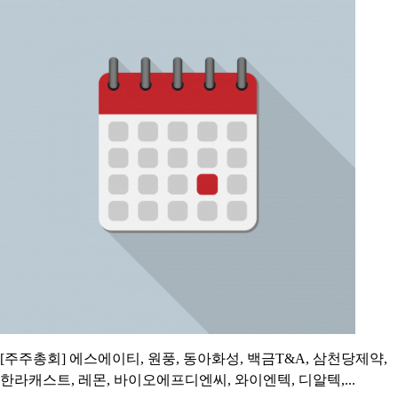
[주주총회] 에스에이티, 원풍, 동아화성, 백금T&A, 삼천당제약,
한라캐스트, 레몬, 바이오에프디엔씨, 와이엔텍, 디알텍,...