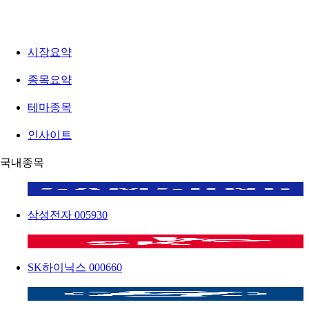
시장요약
종목요약
테마종목
인사이트
국내종목
삼성전자
005930
SK하이닉스
000660