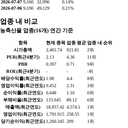
2026-07-07
9,160
32,996
0.14%
2026-07-06
9,190
49,129
0.21%
업종 내 비교
농축산물 업종(16개) 연간 기준
항목
현재 종목
업종 평균
업종 내 순위
시가총액
2,401.74
921.81
2위
PER(최근4분기)
2.13
4.36
11위
PBR
0.397
0.71
9위
ROE(최근4분기)
-
-
-위
배당수익률(최근연도)
1.98
4.4
8위
영업이익률(최근연도)
9.452
2.31
3위
순이익률(최근연도)
6.648
1.16
6위
부채비율(최근연도)
133.945
89.12
6위
매출액(최근연도)
18,957.42
4,574.1
1위
영업이익(최근연도)
1,791.915
258.55
1위
당기순이익(최근연도)
1,260.345
209
1위