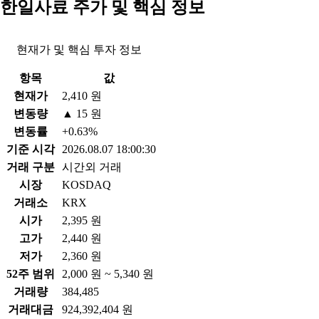
한일사료 주가 및 핵심 정보
현재가 및 핵심 투자 정보
항목
값
현재가
2,410 원
변동량
▲ 15 원
변동률
+0.63%
기준 시각
2026.08.07 18:00:30
거래 구분
시간외 거래
시장
KOSDAQ
거래소
KRX
시가
2,395 원
고가
2,440 원
저가
2,360 원
52주 범위
2,000 원 ~ 5,340 원
거래량
384,485
거래대금
924,392,404 원