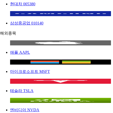
현대차
005380
삼성중공업
010140
해외종목
애플
AAPL
마이크로소프트
MSFT
테슬라
TSLA
엔비디아
NVDA