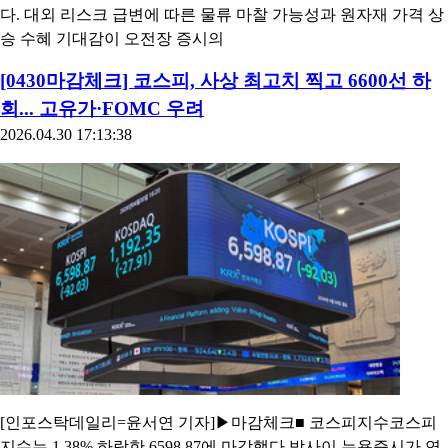
다. 대외 리스크 급변에 따른 물류 마찰 가능성과 원자재 가격 상
승 수혜 기대감이 오전장 증시의
[0430마감체크] 코스피, 사상 최고치 찍고 6600선 하
회... 고유가·FOMC 우려
2026.04.30 17:13:38
[인포스탁데일리=윤서연 기자]▶마감체크■ 코스피지수코스피
지수는 1.38% 하락한 6598.87에 마감했다.밤사이 뉴욕증시가 연