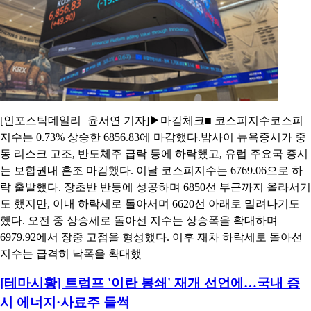
[인포스탁데일리=윤서연 기자]▶마감체크■ 코스피지수코스피
지수는 0.73% 상승한 6856.83에 마감했다.밤사이 뉴욕증시가 중
동 리스크 고조, 반도체주 급락 등에 하락했고, 유럽 주요국 증시
는 보합권내 혼조 마감했다. 이날 코스피지수는 6769.06으로 하
락 출발했다. 장초반 반등에 성공하며 6850선 부근까지 올라서기
도 했지만, 이내 하락세로 돌아서며 6620선 아래로 밀려나기도
했다. 오전 중 상승세로 돌아선 지수는 상승폭을 확대하며
6979.92에서 장중 고점을 형성했다. 이후 재차 하락세로 돌아선
지수는 급격히 낙폭을 확대했
[테마시황] 트럼프 '이란 봉쇄' 재개 선언에…국내 증
시 에너지·사료주 들썩