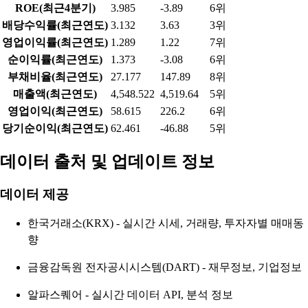
ROE(최근4분기)
3.985
-3.89
6위
배당수익률(최근연도)
3.132
3.63
3위
영업이익률(최근연도)
1.289
1.22
7위
순이익률(최근연도)
1.373
-3.08
6위
부채비율(최근연도)
27.177
147.89
8위
매출액(최근연도)
4,548.522
4,519.64
5위
영업이익(최근연도)
58.615
226.2
6위
당기순이익(최근연도)
62.461
-46.88
5위
데이터 출처 및 업데이트 정보
데이터 제공
한국거래소(KRX) - 실시간 시세, 거래량, 투자자별 매매동
향
금융감독원 전자공시시스템(DART) - 재무정보, 기업정보
알파스퀘어 - 실시간 데이터 API, 분석 정보