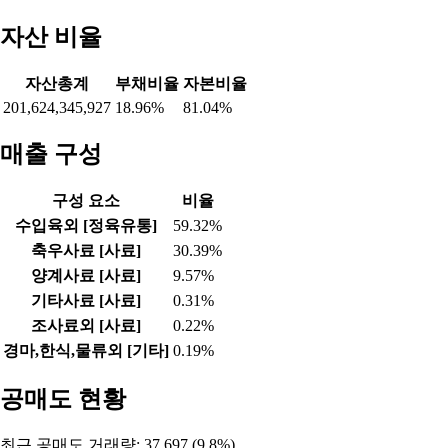
자산 비율
자산총계
부채비율
자본비율
201,624,345,927
18.96%
81.04%
매출 구성
구성 요소
비율
수입육외 [정육유통]
59.32%
축우사료 [사료]
30.39%
양계사료 [사료]
9.57%
기타사료 [사료]
0.31%
조사료외 [사료]
0.22%
경마,한식,물류외 [기타]
0.19%
공매도 현황
최근 공매도 거래량: 37,697 (9.8%)