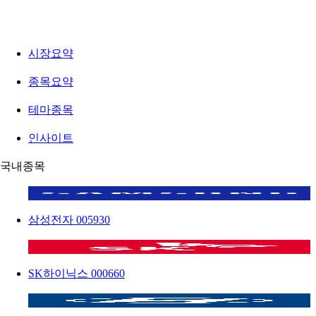
시장요약
종목요약
테마종목
인사이트
국내종목
삼성전자
005930
SK하이닉스
000660