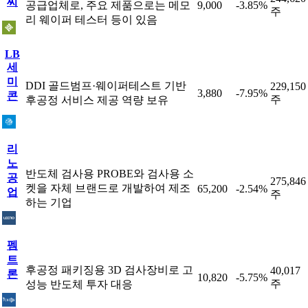
씨
공급업체로, 주요 제품으로는 메모
9,000
-3.85%
주
리 웨이퍼 테스터 등이 있음
LB
세
미
DDI 골드범프·웨이퍼테스트 기반
229,150
3,880
-7.95%
콘
주
후공정 서비스 제공 역량 보유
리
노
반도체 검사용 PROBE와 검사용 소
공
275,846
켓을 자체 브랜드로 개발하여 제조
65,200
-2.54%
업
주
하는 기업
펨
트
후공정 패키징용 3D 검사장비로 고
40,017
론
10,820
-5.75%
주
성능 반도체 투자 대응