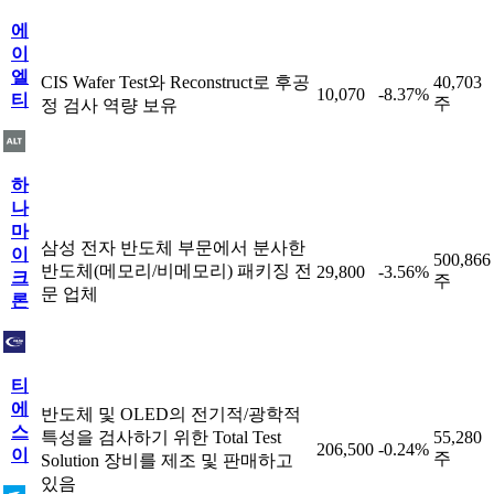
에
이
엘
CIS Wafer Test와 Reconstruct로 후공
40,703
10,070
-8.37%
티
주
정 검사 역량 보유
하
나
마
삼성 전자 반도체 부문에서 분사한
이
500,866
반도체(메모리/비메모리) 패키징 전
29,800
-3.56%
크
주
문 업체
론
티
에
반도체 및 OLED의 전기적/광학적
스
특성을 검사하기 위한 Total Test
55,280
206,500
-0.24%
이
주
Solution 장비를 제조 및 판매하고
있음