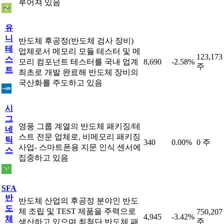
루어져 있음
유
니
반도체 후공정(반도체 검사 장비)
테
업체로서 메모리 모듈 테스터 및 메
123,173
스
모리 컴포넌트 테스터를 국내 업계
8,690
-2.58%
주
트
최초로 개발 완료해 반도체 장비의
국산화를 주도하고 있음
시
그
영풍 그룹 계열의 반도체 패키징/테
네
스트 전문 업체로, 비메모리 패키징
틱
340
0.00%
0 주
사업- 스마트폰용 지문 인식 센서에
스
집중하고 있음
SFA
반
반도체 산업의 후공정 분야인 반도
도
체 조립 및 TEST 제품을 주력으로
750,207
4,945
-3.42%
체
주
생산하고 있으며 최첨단 반도체 패