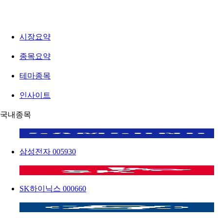
시장요약
종목요약
테마종목
인사이트
국내종목
삼성전자
005930
SK하이닉스
000660