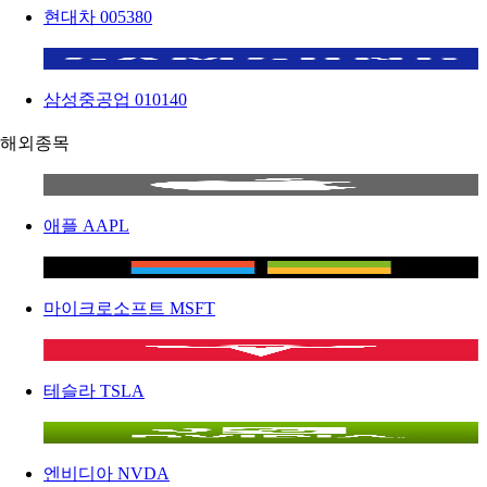
현대차
005380
삼성중공업
010140
해외종목
애플
AAPL
마이크로소프트
MSFT
테슬라
TSLA
엔비디아
NVDA