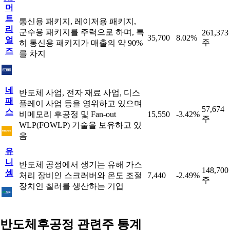
머
트
통신용 패키지, 레이저용 패키지,
리
군수용 패키지를 주력으로 하며, 특
261,373
35,700
8.02%
얼
주
히 통신용 패키지가 매출의 약 90%
즈
를 차지
네
반도체 사업, 전자 재료 사업, 디스
패
플레이 사업 등을 영위하고 있으며
57,674
스
비메모리 후공정 및 Fan-out
15,550
-3.42%
주
WLP(FOWLP) 기술을 보유하고 있
음
유
니
반도체 공정에서 생기는 유해 가스
148,700
셈
처리 장비인 스크러버와 온도 조절
7,440
-2.49%
주
장치인 칠러를 생산하는 기업
반도체후공정 관련주 통계