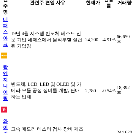
관련주 편입 사유
현재가
거래량
주
률
명
네
패
스
19년 4월 시스템 반도체 테스트 전
66,659
아
문 기업 네패스에서 물적부할 설립
24,200
-4.91%
주
크
된 기업임
탑
엔
지
반도체, LCD, LED 및 OLED 및 카
니
18,392
메라 모듈 공정 장비를 개발, 판매
2,780
-0.54%
어
주
하는 업체
링
와
이
고속 메모리 테스터 검사 장비 제조
244,620