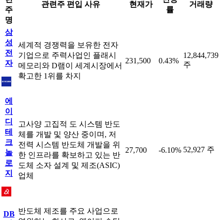
관련주 편입 사유
현재가
거래량
주
률
명
삼
성
세계적 경쟁력을 보유한 전자
전
기업으로 주력사업인 플래시
12,844,739
231,500
0.43%
자
주
메모리와 D램이 세계시장에서
확고한 1위를 차지
에
이
디
고사양 고집적 도 시스템 반도
테
체를 개발 및 양산 중이며, 저
크
전력 시스템 반도체 개발을 위
52,927 주
27,700
-6.10%
놀
한 인프라를 확보하고 있는 반
로
도체 소자 설계 및 제조(ASIC)
지
업체
반도체 제조를 주요 사업으로
DB