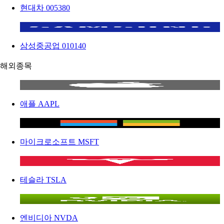
현대차
005380
삼성중공업
010140
해외종목
애플
AAPL
마이크로소프트
MSFT
테슬라
TSLA
엔비디아
NVDA