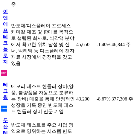
중
이
엔
에
반도체/디스플레이 프로세스
프
케미칼 제조 및 판매를 목적으
테
로 설립된 회사로, 식각액 분야
크
에서 확고한 위치 달성 및 신
45,650
-1.40%
46,844 주
놀
너, 박리액 등 디스플레이 전자
로
재료 시장에서 경쟁력을 갖고
지
있음
테
메모리 테스트 핸들러 장비(양
크
품, 불량품을 자동으로 분류하
윙
는 장비) 매출을 통해 안정적인
43,200
-8.67%
377,306 주
성장을 기록 중인 반도체 테스
트 핸들러 장비 전문 기업
두
반도체 테스트를 주요 사업 영
산
역으로 영위하는 시스템 반도
테