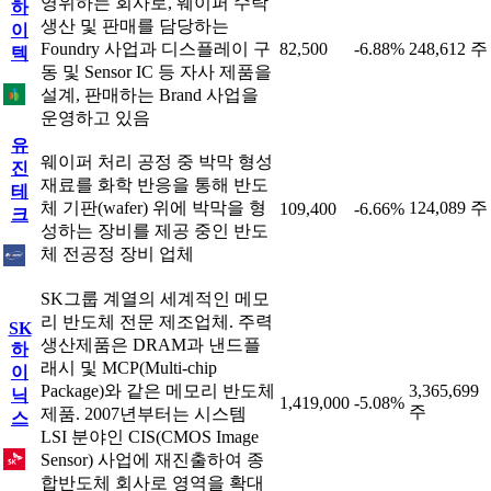
영위하는 회사로, 웨이퍼 수탁
하
생산 및 판매를 담당하는
이
Foundry 사업과 디스플레이 구
82,500
-6.88%
248,612 주
텍
동 및 Sensor IC 등 자사 제품을
설계, 판매하는 Brand 사업을
운영하고 있음
유
웨이퍼 처리 공정 중 박막 형성
진
재료를 화학 반응을 통해 반도
테
체 기판(wafer) 위에 박막을 형
124,089 주
109,400
-6.66%
크
성하는 장비를 제공 중인 반도
체 전공정 장비 업체
SK그룹 계열의 세계적인 메모
리 반도체 전문 제조업체. 주력
SK
생산제품은 DRAM과 낸드플
하
래시 및 MCP(Multi-chip
이
Package)와 같은 메모리 반도체
3,365,699
닉
1,419,000
-5.08%
주
제품. 2007년부터는 시스템
스
LSI 분야인 CIS(CMOS Image
Sensor) 사업에 재진출하여 종
합반도체 회사로 영역을 확대