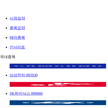
시장요약
종목요약
테마종목
인사이트
국내종목
삼성전자
005930
SK하이닉스
000660