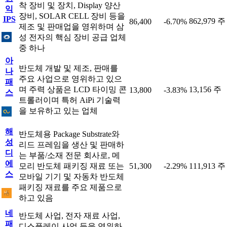
착 장비 및 장치, Display 양산
익
장비, SOLAR CELL 장비 등을
IPS
862,979 주
86,400
-6.70%
제조 및 판매업을 영위하며 삼
성 전자의 핵심 장비 공급 업체
중 하나
아
반도체 개발 및 제조, 판매를
나
주요 사업으로 영위하고 있으
패
며 주력 상품은 LCD 타이밍 콘
13,156 주
13,800
-3.83%
스
트롤러이며 특허 AiPi 기술력
을 보유하고 있는 업체
해
반도체용 Package Substrate와
성
리드 프레임을 생산 및 판매하
디
는 부품/소재 전문 회사로, 메
에
모리 반도체 패키징 재료 또는
51,300
-2.29%
111,913 주
스
모바일 기기 및 자동차 반도체
패키징 재료를 주요 제품으로
하고 있음
네
반도체 사업, 전자 재료 사업,
패
디스플레이 사업 등을 영위하