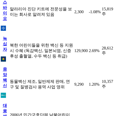
스
바
말라리아 진단 키트에 전문성을 보
15,819
2,300
-1.08%
이
주
이는 회사로 알려져 있음
오
녹
십
북한 어린이들을 위한 백신 등 지원
28,612
자
시 수혜 (독감백신, 일본뇌염, 신증
129,900
2.69%
주
후성 출혈열, 수두 백신 등 취급)
중
앙
백
동물백신 제조, 일반제제 판매, 연
10,357
9,290
1.20%
신
주
구 및 질병검사 용역 사업 영위
대
웅
2006년 민간구호단체 남북어린이