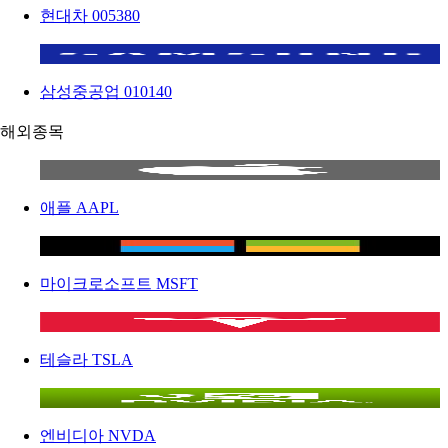
현대차
005380
삼성중공업
010140
해외종목
애플
AAPL
마이크로소프트
MSFT
테슬라
TSLA
엔비디아
NVDA