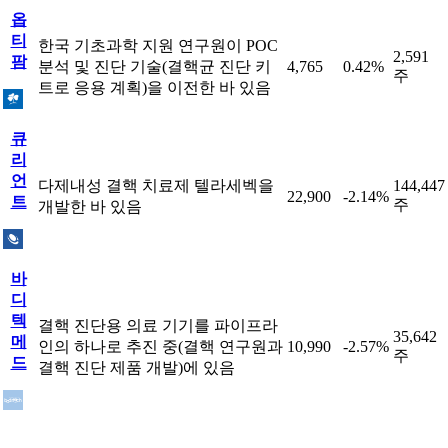
옵
티
한국 기초과학 지원 연구원이 POC
2,591
팜
분석 및 진단 기술(결핵균 진단 키
4,765
0.42%
주
트로 응용 계획)을 이전한 바 있음
큐
리
언
다제내성 결핵 치료제 텔라세벡을
144,447
22,900
-2.14%
트
주
개발한 바 있음
바
디
텍
결핵 진단용 의료 기기를 파이프라
35,642
메
인의 하나로 추진 중(결핵 연구원과
10,990
-2.57%
주
드
결핵 진단 제품 개발)에 있음