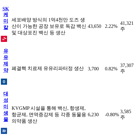
SK
케
세포배양 방식의 1억4천만 도즈 생
미
41,321
산이 가능한 공장 보유로 독감 백신
43,650
2.22%
칼
주
및 대상포진 백신 등 생산
유
유
제
37,307
폐결핵 치료제 유유리파터정 생산
3,700
0.82%
약
주
대
성
미
KVGMP 시설을 통해 백신, 항생제,
3,585
생
항균제, 면역증강제 등 각종 동물용
6,230
-0.80%
주
물
의약품 생산