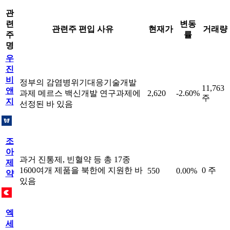
관
련
변동
관련주 편입 사유
현재가
거래량
주
률
명
우
진
비
정부의 감염병위기대응기술개발
11,763
앤
과제 메르스 백신개발 연구과제에
2,620
-2.60%
주
지
선정된 바 있음
조
아
과거 진통제, 빈혈약 등 총 17종
제
1600여개 제품을 북한에 지원한 바
0 주
550
0.00%
약
있음
엑
세