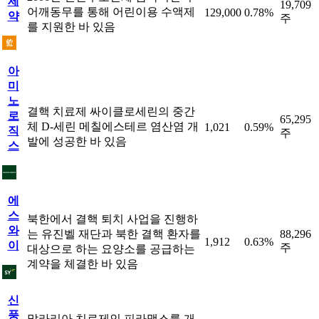
제
19,709
어깨동무를 통해 어린이용 수액제
129,000
0.78%
약
주
를 지원한 바 있음
아
미
노
결핵 치료제 싸이클로세린의 중간
로
65,295
체 D-세린 메칠에스테르 염산염 개
1,021
0.59%
직
주
발에 성공한 바 있음
스
에
스
북한에서 결핵 퇴치 사업을 진행하
와
는 유진벨 재단과 북한 결핵 환자를
88,296
1,912
0.63%
이
주
대상으로 하는 요양소를 공급하는
계약을 체결한 바 있음
신
풍
말라리아 치료제인 피라맥스를 개