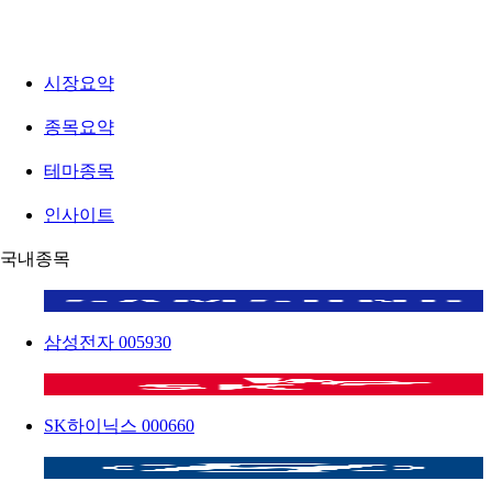
시장요약
종목요약
테마종목
인사이트
국내종목
삼성전자
005930
SK하이닉스
000660