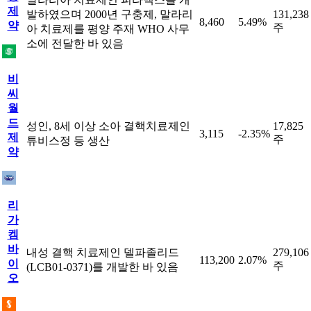
제
발하였으며 2000년 구충제, 말라리
131,238
8,460
5.49%
약
주
아 치료제를 평양 주재 WHO 사무
소에 전달한 바 있음
비
씨
월
드
성인, 8세 이상 소아 결핵치료제인
17,825
3,115
-2.35%
제
주
튜비스정 등 생산
약
리
가
켐
바
내성 결핵 치료제인 델파졸리드
279,106
113,200
2.07%
이
주
(LCB01-0371)를 개발한 바 있음
오