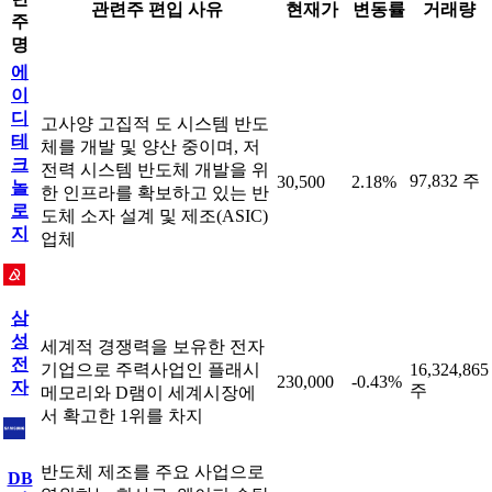
관련주 편입 사유
현재가
변동률
거래량
주
명
에
이
디
고사양 고집적 도 시스템 반도
테
체를 개발 및 양산 중이며, 저
크
전력 시스템 반도체 개발을 위
97,832 주
30,500
2.18%
놀
한 인프라를 확보하고 있는 반
로
도체 소자 설계 및 제조(ASIC)
지
업체
삼
성
세계적 경쟁력을 보유한 전자
전
기업으로 주력사업인 플래시
16,324,865
230,000
-0.43%
자
주
메모리와 D램이 세계시장에
서 확고한 1위를 차지
반도체 제조를 주요 사업으로
DB