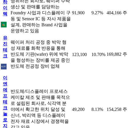
영위하는 회사로, 웨이퍼 수탁
하
생산 및 판매를 담당하는
이
Foundry 사업과 디스플레이 구
91,900
9.27%
404,166 주
텍
동 및 Sensor IC 등 자사 제품을
설계, 판매하는 Brand 사업을
운영하고 있음
유
웨이퍼 처리 공정 중 박막 형
진
성 재료를 화학 반응을 통해
테
반도체 기판(wafer) 위에 박막
169,882 주
123,100
10.70%
크
을 형성하는 장비를 제공 중인
반도체 전공정 장비 업체
이
엔
에
반도체/디스플레이 프로세스
프
케미칼 제조 및 판매를 목적으
테
로 설립된 회사로, 식각액 분
크
야에서 확고한 위치 달성 및
49,200
8.13%
154,258 주
놀
신너, 박리액 등 디스플레이
로
전자 재료 시장에서 경쟁력을
지
갖고 있음