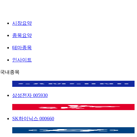
시장요약
종목요약
테마종목
인사이트
국내종목
삼성전자
005930
SK하이닉스
000660