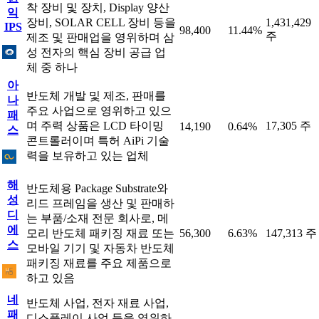
착 장비 및 장치, Display 양산
익
장비, SOLAR CELL 장비 등을
1,431,429
IPS
98,400
11.44%
주
제조 및 판매업을 영위하며 삼
성 전자의 핵심 장비 공급 업
체 중 하나
아
반도체 개발 및 제조, 판매를
나
주요 사업으로 영위하고 있으
패
며 주력 상품은 LCD 타이밍
17,305 주
14,190
0.64%
스
콘트롤러이며 특허 AiPi 기술
력을 보유하고 있는 업체
해
반도체용 Package Substrate와
성
리드 프레임을 생산 및 판매하
디
는 부품/소재 전문 회사로, 메
에
모리 반도체 패키징 재료 또는
56,300
6.63%
147,313 주
스
모바일 기기 및 자동차 반도체
패키징 재료를 주요 제품으로
하고 있음
네
반도체 사업, 전자 재료 사업,
패
디스플레이 사업 등을 영위하