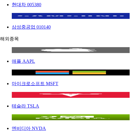
현대차
005380
삼성중공업
010140
해외종목
애플
AAPL
마이크로소프트
MSFT
테슬라
TSLA
엔비디아
NVDA