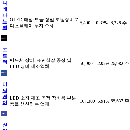
나
래
나
OLED 패널·모듈 정밀 코팅장비로
노
5,490
0.37%
6,228 주
디스플레이 투자 수혜
텍
프
로
반도체 장비, 표면실장 공정 및
텍
59,900
-2.92%
26,982 주
LED 장비 제조업체
티
씨
케
LED 소자 제조 공정 장비용 부분
68,637 주
167,300
-5.91%
이
품을 생산하는 업체
선