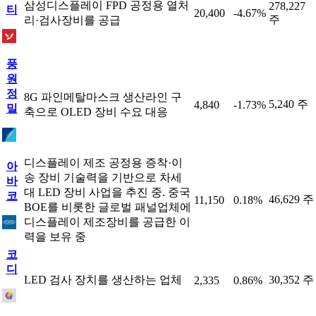
삼성디스플레이 FPD 공정용 열처
278,227
티
20,400
-4.67%
주
리·검사장비를 공급
풍
원
정
8G 파인메탈마스크 생산라인 구
5,240 주
4,840
-1.73%
밀
축으로 OLED 장비 수요 대응
디스플레이 제조 공정용 증착·이
아
송 장비 기술력을 기반으로 차세
바
대 LED 장비 사업을 추진 중. 중국
코
46,629 주
11,150
0.18%
BOE를 비롯한 글로벌 패널업체에
디스플레이 제조장비를 공급한 이
력을 보유 중
코
디
LED 검사 장치를 생산하는 업체
30,352 주
2,335
0.86%