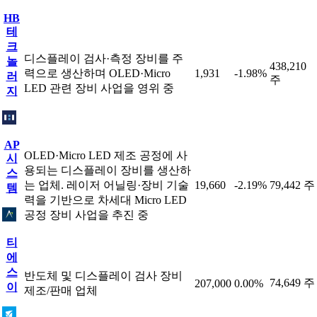
HB
테
크
디스플레이 검사·측정 장비를 주
놀
438,210
력으로 생산하며 OLED·Micro
1,931
-1.98%
러
주
LED 관련 장비 사업을 영위 중
지
AP
OLED·Micro LED 제조 공정에 사
시
용되는 디스플레이 장비를 생산하
스
는 업체. 레이저 어닐링·장비 기술
19,660
-2.19%
79,442 주
템
력을 기반으로 차세대 Micro LED
공정 장비 사업을 추진 중
티
에
스
반도체 및 디스플레이 검사 장비
74,649 주
207,000
0.00%
이
제조/판매 업체