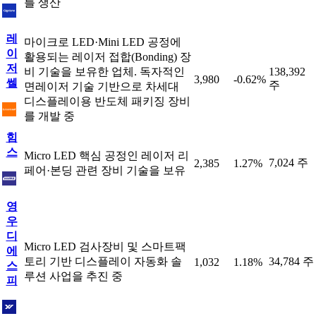
를 생산
레
마이크로 LED·Mini LED 공정에
이
활용되는 레이저 접합(Bonding) 장
저
비 기술을 보유한 업체. 독자적인
138,392
3,980
-0.62%
쎌
주
면레이저 기술 기반으로 차세대
디스플레이용 반도체 패키징 장비
를 개발 중
힘
스
Micro LED 핵심 공정인 레이저 리
7,024 주
2,385
1.27%
페어·본딩 관련 장비 기술을 보유
영
우
디
Micro LED 검사장비 및 스마트팩
에
토리 기반 디스플레이 자동화 솔
34,784 주
1,032
1.18%
스
루션 사업을 추진 중
피