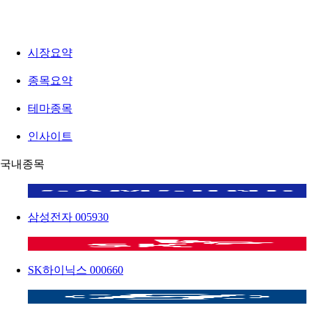
시장요약
종목요약
테마종목
인사이트
국내종목
삼성전자
005930
SK하이닉스
000660