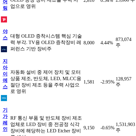
2,810
0.54%
어
업으로 영위
링
야
대형 OLED 증착시스템 핵심 기술
스
873,074
력 부각. TV용 OLED 증착장비 레
8,000
4.44%
주
퍼런스 기반 장비주
지
아
자동화 설비 중 제어 장치 및 모터
이
상품 제조, 반도체, LED, MLCC용
128,957
에
1,581
-2.95%
주
절단 장비 제조 등을 주력 사업으
스
로 영위
기
가
RF 통신 부품 및 반도체 장비 제조
레
업체로 LED 장비 중 전공정 식각
1,531,903
9,150
-0.65%
인
주
장비에 해당하는 LED Etcher 장비