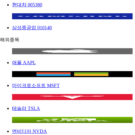
현대차
005380
삼성중공업
010140
해외종목
애플
AAPL
마이크로소프트
MSFT
테슬라
TSLA
엔비디아
NVDA