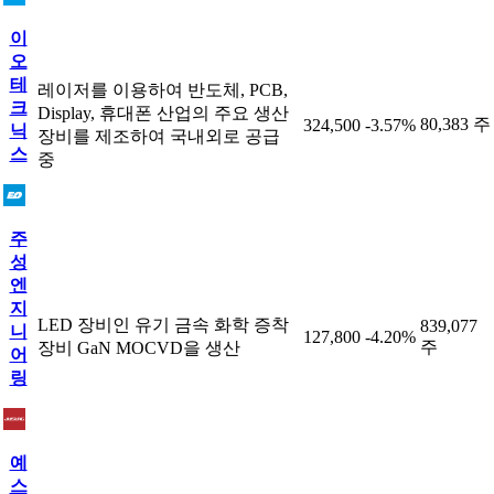
이
오
테
레이저를 이용하여 반도체, PCB,
크
Display, 휴대폰 산업의 주요 생산
80,383 주
324,500
-3.57%
닉
장비를 제조하여 국내외로 공급
스
중
주
성
엔
지
LED 장비인 유기 금속 화학 증착
839,077
니
127,800
-4.20%
주
장비 GaN MOCVD을 생산
어
링
예
스