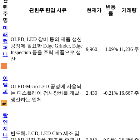
관
련
변동
관련주 편입 사유
현재가
거래량
주
률
명
미
래
OLED, LED 장비 등의 제품 생산
컴
공정에 필요한 Edge Grinder, Edge
퍼
9,960
-1.09%
11,236 주
Inspection 등을 주력 제품으로 생
니
산
이
엘
OLED·Micro LED 공정에 사용되
피
는 디스플레이 검사장비를 개발·
2,430
-0.21%
16,667 주
생산하는 업체
탑
엔
지
반도체, LCD, LED Chip 제조 및
니
OLED 공정 장비 제조를 주력 사
25,866 주