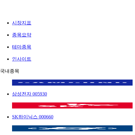
시장지표
종목요약
테마종목
인사이트
국내종목
삼성전자
005930
SK하이닉스
000660