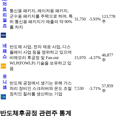
머
트
통신용 패키지, 레이저용 패키지,
리
군수용 패키지를 주력으로 하며, 특
123,778
31,750
-5.93%
얼
주
히 통신용 패키지가 매출의 약 90%
즈
를 차지
네
반도체 사업, 전자 재료 사업, 디스
패
플레이 사업 등을 영위하고 있으며
46,877
스
비메모리 후공정 및 Fan-out
15,970
-4.37%
주
WLP(FOWLP) 기술을 보유하고 있
음
유
니
반도체 공정에서 생기는 유해 가스
57,859
셈
처리 장비인 스크러버와 온도 조절
7,530
-3.71%
주
장치인 칠러를 생산하는 기업
반도체후공정 관련주 통계