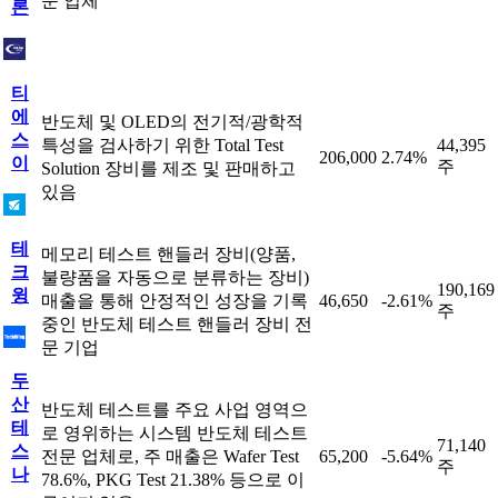
문 업체
론
티
에
반도체 및 OLED의 전기적/광학적
스
특성을 검사하기 위한 Total Test
44,395
206,000
2.74%
이
주
Solution 장비를 제조 및 판매하고
있음
테
메모리 테스트 핸들러 장비(양품,
크
불량품을 자동으로 분류하는 장비)
190,169
윙
매출을 통해 안정적인 성장을 기록
46,650
-2.61%
주
중인 반도체 테스트 핸들러 장비 전
문 기업
두
산
반도체 테스트를 주요 사업 영역으
테
로 영위하는 시스템 반도체 테스트
71,140
스
전문 업체로, 주 매출은 Wafer Test
65,200
-5.64%
주
나
78.6%, PKG Test 21.38% 등으로 이