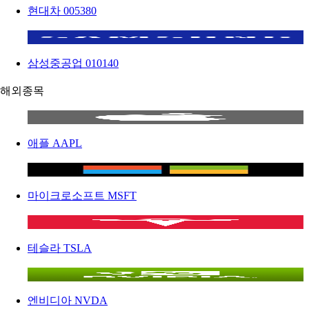
현대차
005380
삼성중공업
010140
해외종목
애플
AAPL
마이크로소프트
MSFT
테슬라
TSLA
엔비디아
NVDA