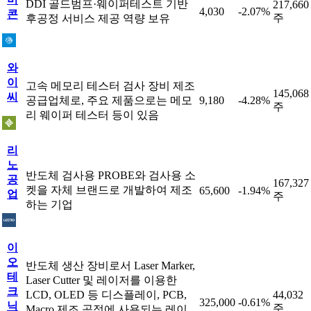
DDI 골드범프·웨이퍼테스트 기반
217,660
4,030
-2.07%
콘
주
후공정 서비스 제공 역량 보유
와
이
고속 메모리 테스터 검사 장비 제조
145,068
씨
공급업체로, 주요 제품으로는 메모
9,180
-4.28%
주
리 웨이퍼 테스터 등이 있음
리
노
반도체 검사용 PROBE와 검사용 소
공
167,327
켓을 자체 브랜드로 개발하여 제조
65,600
-1.94%
업
주
하는 기업
이
오
반도체 생산 장비로서 Laser Marker,
테
Laser Cutter 및 레이저를 이용한
크
LCD, OLED 등 디스플레이, PCB,
44,032
325,000
-0.61%
닉
주
Macro 제조 공정에 사용되는 레이