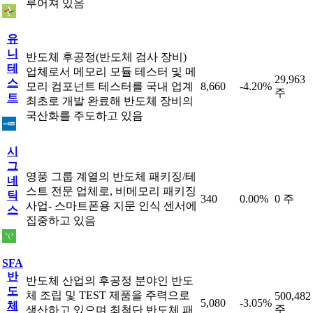
루어져 있음
유
니
반도체 후공정(반도체 검사 장비)
테
업체로서 메모리 모듈 테스터 및 메
29,963
스
모리 컴포넌트 테스터를 국내 업계
8,660
-4.20%
주
트
최초로 개발 완료해 반도체 장비의
국산화를 주도하고 있음
시
그
영풍 그룹 계열의 반도체 패키징/테
네
스트 전문 업체로, 비메모리 패키징
틱
340
0.00%
0 주
사업- 스마트폰용 지문 인식 센서에
스
집중하고 있음
SFA
반
반도체 산업의 후공정 분야인 반도
도
체 조립 및 TEST 제품을 주력으로
500,482
5,080
-3.05%
체
주
생산하고 있으며 최첨단 반도체 패