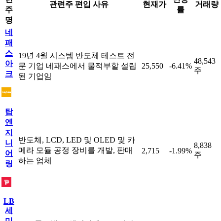
관련주 편입 사유
현재가
거래량
주
률
명
네
패
스
19년 4월 시스템 반도체 테스트 전
48,543
아
문 기업 네패스에서 물적부할 설립
25,550
-6.41%
주
크
된 기업임
탑
엔
지
반도체, LCD, LED 및 OLED 및 카
니
8,838
메라 모듈 공정 장비를 개발, 판매
2,715
-1.99%
어
주
하는 업체
링
LB
세
미