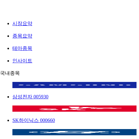
시장요약
종목요약
테마종목
인사이트
국내종목
삼성전자
005930
SK하이닉스
000660