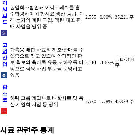
이
농업회사법인 케이씨프레쉬를 흡
씨
수합병하여 배합사료 생산·공급, 거
피
2,555
0.00%
35,221 주
래 농가의 계란 구입, 액란 제조 판
드
매 사업을 영위 중
고
가축용 배합 사료의 제조·판매를 주
려
업종으로 하고 있으며 안정적인 판
산
1,307,354
로 확보와 축산물 유통 노하우를 바
2,110
-1.63%
업
주
탕으로 식육 사업 부문을 운영하고
있음
팜
스
하림 그룹 계열사로 배합사료 및 축
코
2,580
1.78%
49,939 주
산 계열화 사업 등 영위
사료 관련주 통계