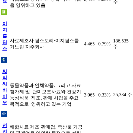
료
주
을 영위하고 있음
이
지
홀
사료제조사 팜스토리·이지팜스를
186,535
딩
4,465
0.79%
주
거느린 지주회사
스
씨
티
씨
동물약품과 인체약품, 그리고 사료
바
첨가제 및 ​ 단미보조사료와 건강기
25,334 주
3,065
0.33%
이
능성식품 ​ 제조, 판매 사업을 주요
오
목적으로 ​ 영위하고 있는 기업
선
배합사료 제조·판매업, 축산물 가공
진