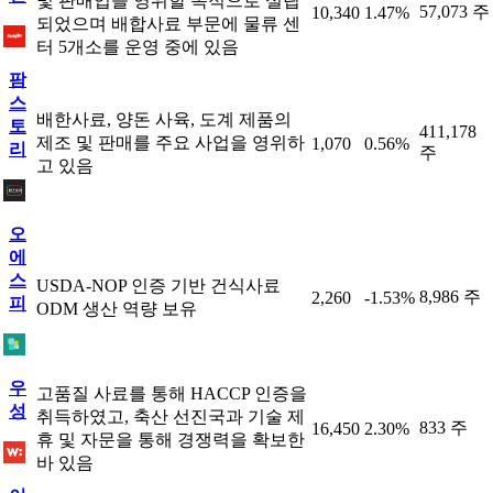
및 판매업을 영위할 목적으로 설립
57,073 주
10,340
1.47%
되었으며 배합사료 부문에 물류 센
터 5개소를 운영 중에 있음
팜
스
배한사료, 양돈 사육, 도계 제품의
토
411,178
제조 및 판매를 주요 사업을 영위하
1,070
0.56%
리
주
고 있음
오
에
스
USDA-NOP 인증 기반 건식사료
8,986 주
2,260
-1.53%
피
ODM 생산 역량 보유
우
고품질 사료를 통해 HACCP 인증을
성
취득하였고, 축산 선진국과 기술 제
833 주
16,450
2.30%
휴 및 자문을 통해 경쟁력을 확보한
바 있음