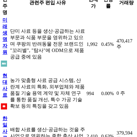
관련주 편입 사유
거래량
주
가
률
명
미
래
단미 사료 등을 생산·공급하는 사료
생
부문과 식품 부문을 영위하고 있으
명
470,417
며 쿠팡의 반려동물 전문 브랜드인
1,992
0.45%
자
주
"꼬리별", "탐사"에 ODM으로 제품
원
공급 중에 있음
현
농가 맞춤형 사료 공급 시스템, 산
대
란계 사료의 특화, 외부업체와 제품
사
품질 기술 용역 계약 및 자체 연구
0 주
994
0.00%
료
를 통한 품질 개선, 특수 가공 기술
확보 등의 특징을 갖고 있음
한
일
배합 사료를 생산·공급하는 것을 주
사
379,594
사업으로 영위하는 종합 축산 사업
2,410
0.63%