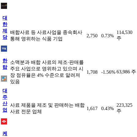
대
한
제
배합사료 등 사료사업을 종속회사
114,530
2,750
0.73%
당
주
통해 영위하는 식품 기업
한
소맥분과 배합 사료의 제조·판매를
탑
주요 사업으로 영위하고 있으며 시
63,986 주
1,708
-1.56%
장 점유율은 4% 수준으로 알려져
있음
대
주
산
사료 제품을 제조 및 판매하는 배합
223,325
1,617
0.43%
업
주
사료 전문 업체
케