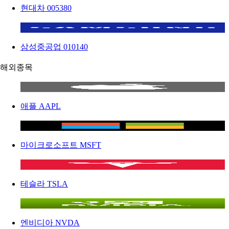
현대차
005380
삼성중공업
010140
해외종목
애플
AAPL
마이크로소프트
MSFT
테슬라
TSLA
엔비디아
NVDA