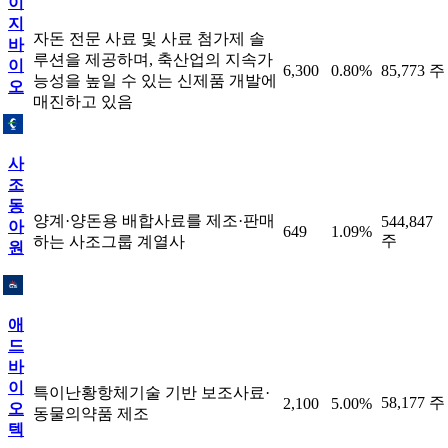
이
지
자돈 전문 사료 및 사료 첨가제 솔
바
루션을 제공하며, 축산업의 지속가
이
6,300
0.80%
85,773 주
능성을 높일 수 있는 신제품 개발에
오
매진하고 있음
사
조
동
양계·양돈용 배합사료를 제조·판매
544,847
아
649
1.09%
주
하는 사조그룹 계열사
원
애
드
바
이
특이난황항체기술 기반 보조사료·
58,177 주
2,100
5.00%
오
동물의약품 제조
텍