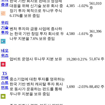
한국 기반 회사로 핀테크 성장세
561,010
증권
대응을 위해 신기술 보유 회사 중
4,385
-1.02%
주
장기 투자 목적으로 두나무 주식
6.15%를 보유 중임
우리
기술
벤처 투자와 금융 사업에 종사하
361,396
투자
는 한국 기반 창업 투자 회사로 두
4,580
-1.61%
주
나무 지분을 7.6% 보유 중임
네오
위즈
업비트 운영사 두나무 지분 보유
51,874 주
19,280
0.21%
TS
인베
중소기업에 대한 투자를 영위하는
스트
한국 기반 벤처 캐피탈 투자 회사
1,690
-2.03%
88,492 주
먼트
로 동사가 운용하는 펀드를 통해
두나무 지분을 보유 중임