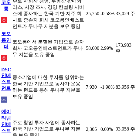
주로 자회사 경영, 부동산 판매와
코오
리스, 시장 조사, 경영 컨설팅 서비
롱
스에 종사하는 한국 기반 지주 회
25,750
-0.58%
33,029 주
사로 증손자 회사 코오롱인베스트
먼트가 두나무 지분을 보유 중임
코오
롱인
코오롱에서 분할된 기업으로 손자
173,903
더
회사 코오롱인베스트먼트가 두나
58,600
2.99%
주
무 지분을 보유 중임
DSC
인베
중소기업에 대한 투자를 영위하는
스트
한국 기반 기업으로 동사가 운용
7,930
-1.98%
83,956 주
먼트
하는 펀드를 통해 두나무 지분을
보유 중임
에이
티넘
주로 창업 투자 사업에 종사하는
인베
한국 기반 기업으로 두나무 지분
93,058 주
2,305
0.00%
스트
을 보유 중임