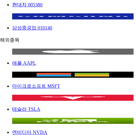
현대차
005380
삼성중공업
010140
해외종목
애플
AAPL
마이크로소프트
MSFT
테슬라
TSLA
엔비디아
NVDA