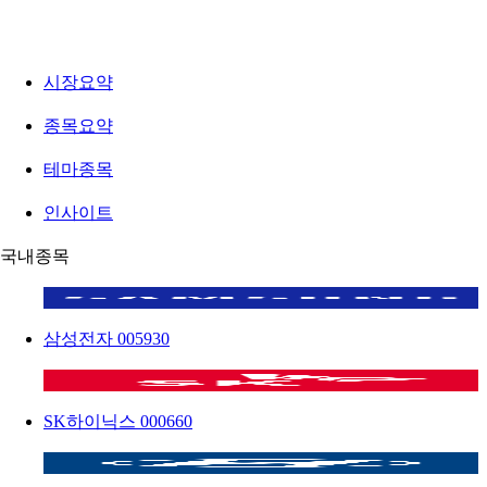
시장요약
종목요약
테마종목
인사이트
국내종목
삼성전자
005930
SK하이닉스
000660