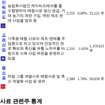
이
농업회사법인 케이씨프레쉬를 흡
씨
수합병하여 배합사료 생산·공급, 거
피
2,555
0.00%
35,221 주
래 농가의 계란 구입, 액란 제조 판
드
매 사업을 영위 중
고
가축용 배합 사료의 제조·판매를 주
려
업종으로 하고 있으며 안정적인 판
산
1,319,621
로 확보와 축산물 유통 노하우를 바
2,110
-1.63%
업
주
탕으로 식육 사업 부문을 운영하고
있음
팜
스
하림 그룹 계열사로 배합사료 및 축
코
2,580
1.78%
50,039 주
산 계열화 사업 등 영위
사료 관련주 통계