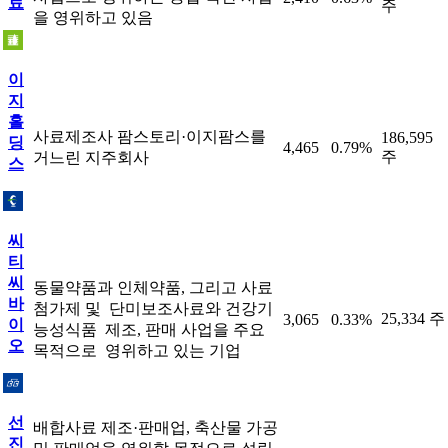
료
주
을 영위하고 있음
이
지
홀
사료제조사 팜스토리·이지팜스를
186,595
딩
4,465
0.79%
주
거느린 지주회사
스
씨
티
씨
동물약품과 인체약품, 그리고 사료
바
첨가제 및 ​ 단미보조사료와 건강기
25,334 주
3,065
0.33%
이
능성식품 ​ 제조, 판매 사업을 주요
오
목적으로 ​ 영위하고 있는 기업
선
배합사료 제조·판매업, 축산물 가공
진