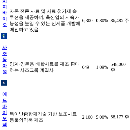
이
지
자돈 전문 사료 및 사료 첨가제 솔
바
루션을 제공하며, 축산업의 지속가
이
6,300
0.80%
86,485 주
능성을 높일 수 있는 신제품 개발에
오
매진하고 있음
사
조
동
양계·양돈용 배합사료를 제조·판매
548,060
아
649
1.09%
주
하는 사조그룹 계열사
원
애
드
바
이
특이난황항체기술 기반 보조사료·
58,177 주
2,100
5.00%
오
동물의약품 제조
텍