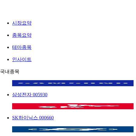
시장요약
종목요약
테마종목
인사이트
국내종목
삼성전자
005930
SK하이닉스
000660