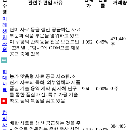
관련주 편입 사유
거래량
주
가
률
명
미
래
단미 사료 등을 생산·공급하는 사료
생
부문과 식품 부문을 영위하고 있으
명
471,440
며 쿠팡의 반려동물 전문 브랜드인
1,992
0.45%
자
주
"꼬리별", "탐사"에 ODM으로 제품
원
공급 중에 있음
현
농가 맞춤형 사료 공급 시스템, 산
대
란계 사료의 특화, 외부업체와 제품
사
품질 기술 용역 계약 및 자체 연구
0 주
994
0.00%
료
를 통한 품질 개선, 특수 가공 기술
확보 등의 특징을 갖고 있음
한
일
배합 사료를 생산·공급하는 것을 주
사
384,485
사업으로 영위하는 종합 축산 사업
2,410
0.63%