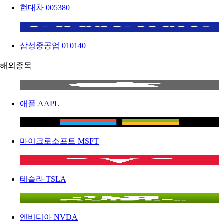
현대차
005380
삼성중공업
010140
해외종목
애플
AAPL
마이크로소프트
MSFT
테슬라
TSLA
엔비디아
NVDA