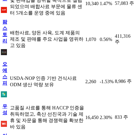
및 판매업을 영위할 목적으로 설립
57,083 주
10,340
1.47%
되었으며 배합사료 부문에 물류 센
터 5개소를 운영 중에 있음
팜
스
배한사료, 양돈 사육, 도계 제품의
토
411,316
제조 및 판매를 주요 사업을 영위하
1,070
0.56%
리
주
고 있음
오
에
스
USDA-NOP 인증 기반 건식사료
8,986 주
2,260
-1.53%
피
ODM 생산 역량 보유
우
고품질 사료를 통해 HACCP 인증을
성
취득하였고, 축산 선진국과 기술 제
833 주
16,450
2.30%
휴 및 자문을 통해 경쟁력을 확보한
바 있음