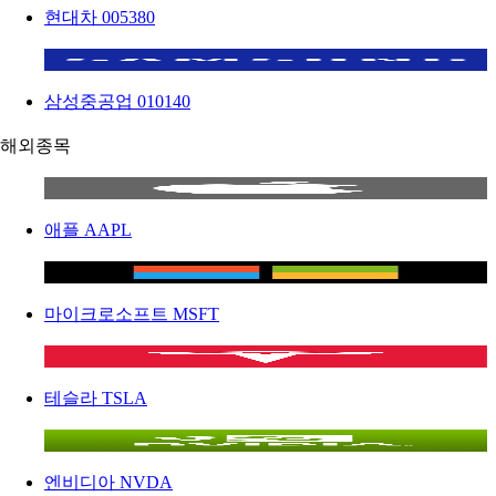
현대차
005380
삼성중공업
010140
해외종목
애플
AAPL
마이크로소프트
MSFT
테슬라
TSLA
엔비디아
NVDA