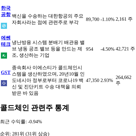
한국
공항
백신을 수송하는 대한항공의 주요
2,161 주
89,700
-1.10%
자회사라는 점에 관련주로 부각
에쎈
냉난방용 시스템 분배기 배관용 밸
테크
브 냉동 공조 밸브 등을 만드는 제
42,721 주
954
-4.50%
조, 생산하는 기업
종속회사 이에스티가 콜드체인시
GST
스템을 생산하였으며, 20년10월 인
264,662
도네시아 정부로부터 코로나19 백
47,350
2.93%
주
신 및 진단키트 수송 대책을 의뢰
받은 바 있음
콜드체인 관련주 통계
최근 수익률: -0.94%
순위: 281위 (31위 상승)