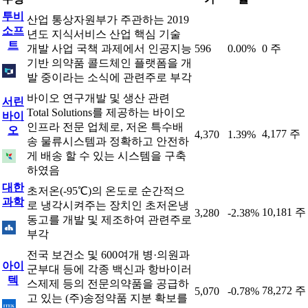
투비
산업 통상자원부가 주관하는 2019
소프
년도 지식서비스 산업 핵심 기술
트
개발 사업 국책 과제에서 인공지능
596
0.00%
0 주
기반 의약품 콜드체인 플랫폼을 개
발 중이라는 소식에 관련주로 부각
바이오 연구개발 및 생산 관련
서린
Total Solutions를 제공하는 바이오
바이
인프라 전문 업체로, 저온 특수배
오
4,177 주
4,370
1.39%
송 물류시스템과 정확하고 안전하
게 배송 할 수 있는 시스템을 구축
하였음
대한
초저온(-95℃)의 온도로 순간적으
과학
로 냉각시켜주는 장치인 초저온냉
10,181 주
3,280
-2.38%
동고를 개발 및 제조하여 관련주로
부각
전국 보건소 및 600여개 병·의원과
아이
군부대 등에 각종 백신과 항바이러
텍
스제제 등의 전문의약품을 공급하
78,272 주
5,070
-0.78%
고 있는 (주)송정약품 지분 확보를