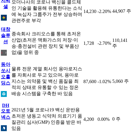
지씨
모더나사의 코로나 백신을 콜드체
셀
인 기술을 활용해 유통한다는 소식
44,907 주
14,230
-2.20%
에 녹십자 그룹주가 전부 상승하며
관련주로 부각
대창
종속회사 크리오스를 통해 초저온
솔루
산업(초저온 액화가스의 저장·이
110,141
션
1,728
-2.70%
주
송·충전설비 관련 장치 및 부품산
업)을 영위 중
동아
물류 전문 계열 회사인 용마로지스
쏘시
를 자회사로 두고 있으며, 용마로
오홀
지스는 의약품 및 백신 품질을 최
5,060 주
87,600
-1.02%
딩스
적의 상태로 유통할 수 있는 정온
배송 시스템을 구축한 바 있음
DH
2021년 5월 코로나19 백신 운반용
오토
초저온 냉동고 식약처 의료기기 품
넥스
0 주
4,200
0.00%
질관리 심사(GMP) 인증을 받은 바
있음