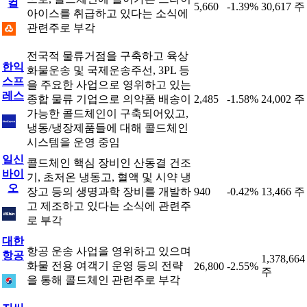
컬
5,660
-1.39%
30,617 주
아이스를 취급하고 있다는 소식에
관련주로 부각
전국적 물류거점을 구축하고 육상
한익
화물운송 및 국제운송주선, 3PL 등
스프
을 주요한 사업으로 영위하고 있는
레스
종합 물류 기업으로 의약품 배송이
2,485
-1.58%
24,002 주
가능한 콜드체인이 구축되어있고,
냉동/냉장제품들에 대해 콜드체인
시스템을 운영 중임
일신
콜드체인 핵심 장비인 산동결 건조
바이
기, 초저온 냉동고, 혈액 및 시약 냉
오
장고 등의 생명과학 장비를 개발하
940
-0.42%
13,466 주
고 제조하고 있다는 소식에 관련주
로 부각
대한
항공 운송 사업을 영위하고 있으며
항공
1,378,664
화물 전용 여객기 운영 등의 전략
26,800
-2.55%
주
을 통해 콜드체인 관련주로 부각