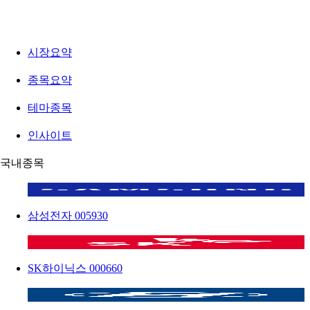
시장요약
종목요약
테마종목
인사이트
국내종목
삼성전자
005930
SK하이닉스
000660