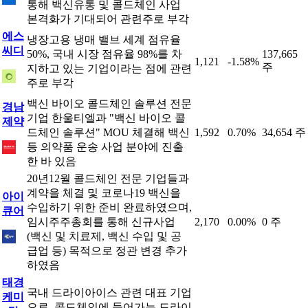
통해 백신유통 및 콜드체인 사업
본격화가 기대되어 관련주로 부각
에스
냉장고용 냉매 밸브 세계 점유율
씨디
50%, 국내 시장 점유율 98%를 차
137,665
1,121
-1.58%
주
지하고 있는 기업이라는 점에 관련
주로 부각
백신 바이오 콜드체인 솔루션 전문
경남
기업 한울티엘과 "백신 바이오 콜
제약
드체인 솔루션" MOU 체결해 백신
1,592
0.70%
34,654 주
등 의약품 운송 사업 분야에 진출
한 바 있음
20년12월 콜드체인 전문 기업들과
계약을 체결 및 코로나19 백신을
아이
수입하기 위한 준비 완료하였으며,
큐어
임시주주총회를 통해 신규사업
2,170
0.00%
0 주
(백신 및 치료제, 백신 수입 및 공
급업 등) 목적으로 정관 변경 추가
하였음
태경
국내 드라이아이스 관련 대표 기업
케미
으로, 콜드체인에 들어가는 드라이