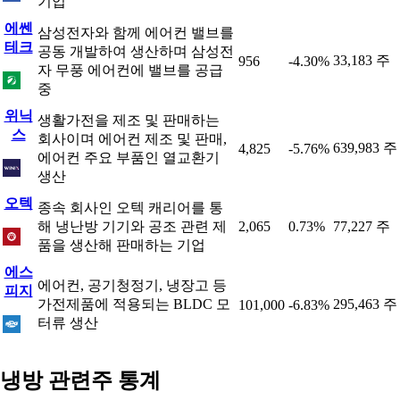
기업
에쎈
삼성전자와 함께 에어컨 밸브를
테크
공동 개발하여 생산하며 삼성전
33,183 주
956
-4.30%
자 무풍 에어컨에 밸브를 공급
중
위닉
생활가전을 제조 및 판매하는
스
회사이며 에어컨 제조 및 판매,
639,983 주
4,825
-5.76%
에어컨 주요 부품인 열교환기
생산
오텍
종속 회사인 오텍 캐리어를 통
해 냉난방 기기와 공조 관련 제
2,065
0.73%
77,227 주
품을 생산해 판매하는 기업
에스
에어컨, 공기청정기, 냉장고 등
피지
가전제품에 적용되는 BLDC 모
295,463 주
101,000
-6.83%
터류 생산
냉방 관련주 통계