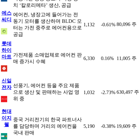
치 ‘칼로리메타’ 생산, 공급
에스
에어컨, 냉장고에 들어가는 전
씨디
동기 모터를 생산하며 BLDC 모
80,096 주
1,132
-0.61%
터는 가전 중주로 에어컨용으로
공급
롯데
하이
가전제품 소매업체로 에어컨 판
마트
6,330
0.16%
11,005 주
매 증가시 수혜
신일
선풍기, 에어컨 등을 주요 제품
전자
으로 생산 및 판매하는 사업 영
630,497 주
1,032
-2.73%
위 중
현대
이지
중국 거리전기의 한국 파트너사
웰
를 담당하며 거리의 에어컨을
5,190
-0.38%
19,609 주
국내 판매