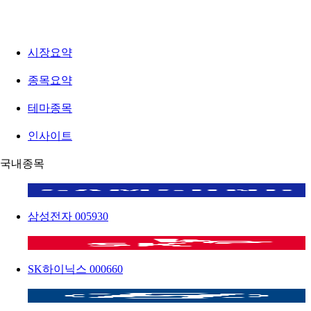
시장요약
종목요약
테마종목
인사이트
국내종목
삼성전자
005930
SK하이닉스
000660