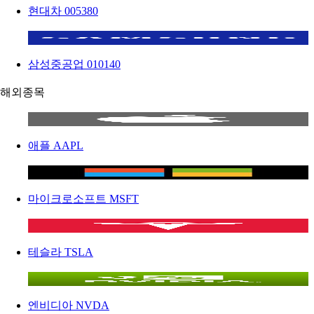
현대차
005380
삼성중공업
010140
해외종목
애플
AAPL
마이크로소프트
MSFT
테슬라
TSLA
엔비디아
NVDA