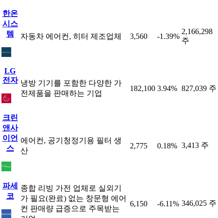
한온
시스
2,166,298
템
자동차 에어컨, 히터 제조업체
3,560
-1.39%
주
LG
전자
냉방 기기를 포함한 다양한 가
182,100
3.94%
827,039 주
전제품을 판매하는 기업
크린
앤사
이언
에어컨, 공기청정기용 필터 생
3,413 주
2,775
0.18%
스
산
파세
종합 리빙 가전 업체로 실외기
코
가 필요(완료) 없는 창문형 에어
346,025 주
6,150
-6.11%
컨 판매량 급증으로 주목받는