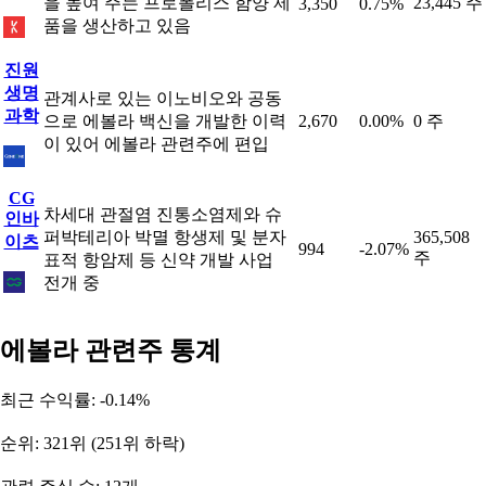
을 높여 주는 프로폴리스 함양 제
23,445 주
3,350
0.75%
품을 생산하고 있음
진원
생명
관계사로 있는 이노비오와 공동
과학
으로 에볼라 백신을 개발한 이력
2,670
0.00%
0 주
이 있어 에볼라 관련주에 편입
CG
차세대 관절염 진통소염제와 슈
인바
퍼박테리아 박멸 항생제 및 분자
365,508
이츠
994
-2.07%
주
표적 항암제 등 신약 개발 사업
전개 중
에볼라 관련주 통계
최근 수익률: -0.14%
순위: 321위 (251위 하락)