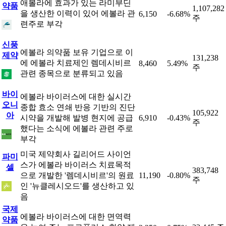
애볼라에 효과가 있는 라미부딘
약품
1,107,282
을 생산한 이력이 있어 에볼라 관
6,150
-6.68%
주
련주로 부각
신풍
에볼라 의약품 보유 기업으로 이
제약
131,238
에 에볼라 치료제인 렘데시비르
8,460
5.49%
주
관련 종목으로 분류되고 있음
바이
에볼라 바이러스에 대한 실시간
오니
종합 효소 연쇄 반응 기반의 진단
105,922
아
시약을 개발해 발병 현지에 공급
6,910
-0.43%
주
했다는 소식에 에볼라 관련 주로
부각
미국 제약회사 길리어드 사이언
파미
스가 에볼라 바이러스 치료목적
셀
383,748
으로 개발한 '렘데시비르'의 원료
11,190
-0.80%
주
인 '뉴클레시오드'를 생산하고 있
음
국제
에볼라 바이러스에 대한 면역력
약품