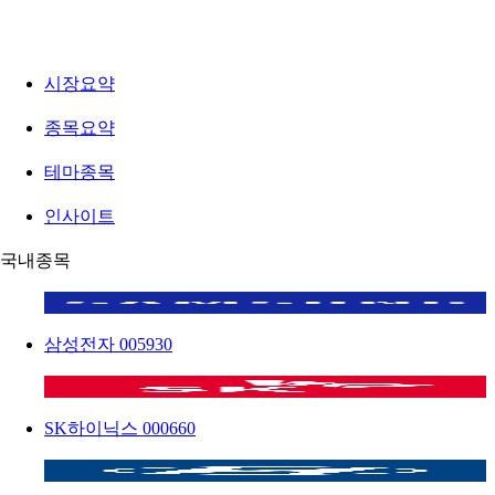
시장요약
종목요약
테마종목
인사이트
국내종목
삼성전자
005930
SK하이닉스
000660