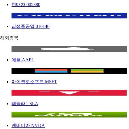
현대차
005380
삼성중공업
010140
해외종목
애플
AAPL
마이크로소프트
MSFT
테슬라
TSLA
엔비디아
NVDA