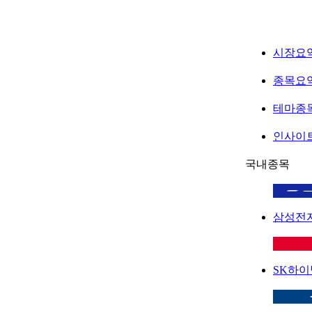
시장요
종목요
테마종
인사이
국내종목
삼성전
SK하