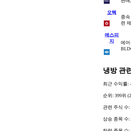
판매
오텍
종속
련 
에스피
지
에어
BL
냉방 관
최근 수익률: -
순위: 399위 (
관련 주식 수: 
상승 종목 수:
하락 종목 수: 