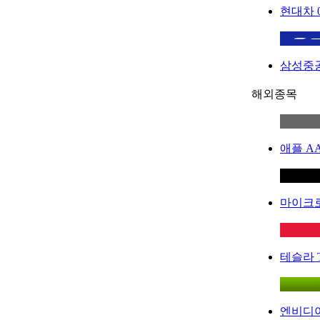
현대차
삼성중
해외종목
애플
A
마이크
테슬라
엔비디