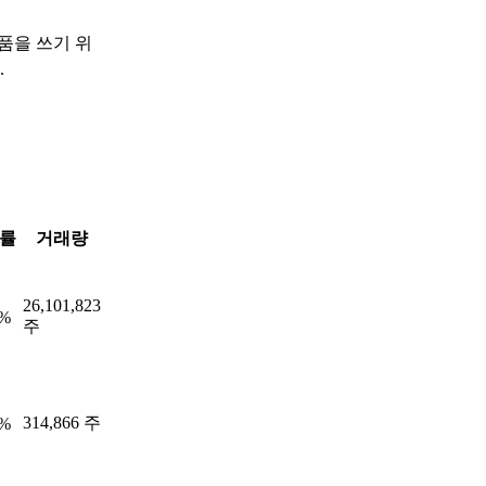
품을 쓰기 위
.
률
거래량
26,101,823
0%
주
314,866 주
8%