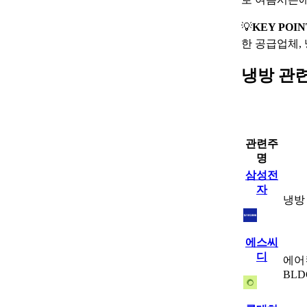
💡
KEY POIN
한 공급업체,
냉방 관
관련주
명
삼성전
자
냉방
에스씨
디
에어
BL