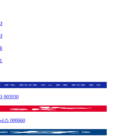
약
약
목
트
자
005930
이닉스
000660