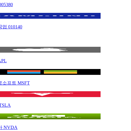
005380
공업
010140
APL
로소프트
MSFT
TSLA
아
NVDA