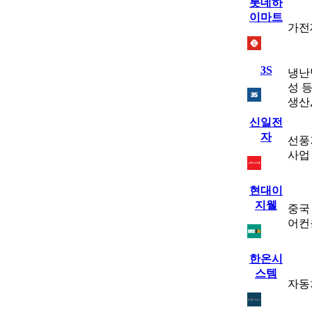
롯데하
이마트
가전
3S
냉난
성 
생산
신일전
자
선풍
사업
현대이
지웰
중국
어컨
한온시
스템
자동