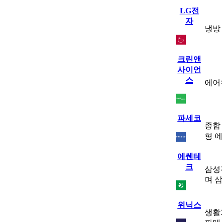
LG전
자
냉방
크린앤
사이언
스
에어
파세코
종합
형 
에쎈테
크
삼성
며 
위닉스
생활