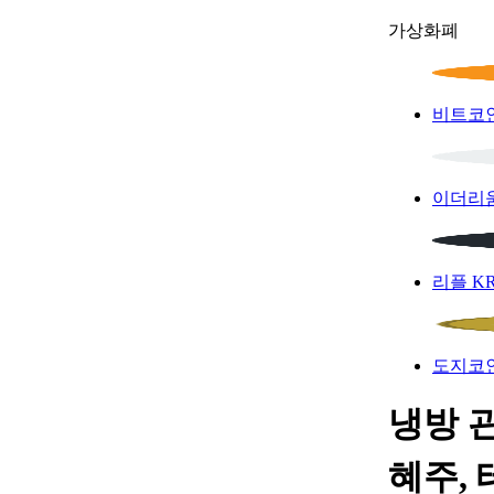
가상화폐
비트코
이더리
리플
K
도지코
냉방 관
혜주,