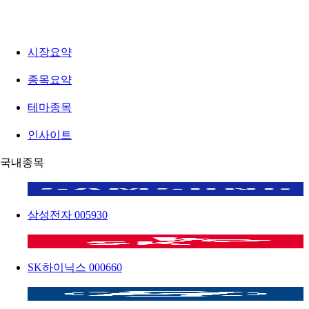
시장요약
종목요약
테마종목
인사이트
국내종목
삼성전자
005930
SK하이닉스
000660