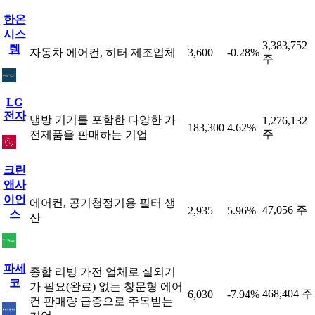
한온
시스
3,383,752
템
자동차 에어컨, 히터 제조업체
3,600
-0.28%
주
LG
전자
냉방 기기를 포함한 다양한 가
1,276,132
183,300
4.62%
주
전제품을 판매하는 기업
크린
앤사
이언
에어컨, 공기청정기용 필터 생
47,056 주
2,935
5.96%
스
산
파세
종합 리빙 가전 업체로 실외기
코
가 필요(완료) 없는 창문형 에어
468,404 주
6,030
-7.94%
컨 판매량 급증으로 주목받는