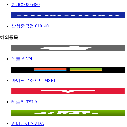
현대차
005380
삼성중공업
010140
해외종목
애플
AAPL
마이크로소프트
MSFT
테슬라
TSLA
엔비디아
NVDA