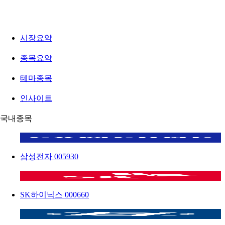
시장요약
종목요약
테마종목
인사이트
국내종목
삼성전자
005930
SK하이닉스
000660