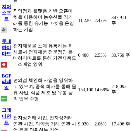
지어
직영점과 플랫폼 기반 오픈마
소프
켓을 이용하여 농수산물 직거
347,911
트
11,220
2.47%
주
래를 통한 유기농 마켓을 운영
하는 기업
롯데
전자제품을 소매 유통하는 회
하이
사로서 전자제품 전문점인 롯
마트
6,480
2.53%
30,759 주
데하이마트를 통해 가전제품도
ㆍ소매업 영위
BGF
편의점 체인화 사업을 영위하
리테
고 있으며, 종속 회사를 통해 물
218,092
일
153,100
14.68%
주
류 사업, 식품 제조 및 유통 등
의 업무 수행
그래
디언
전자상거래 사업, 전자상거래
트
연관 사업, 의약품 거래 연관 사
9,930
2.06%
17,496 주
업 등을 영위하는 기업