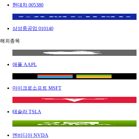
현대차
005380
삼성중공업
010140
해외종목
애플
AAPL
마이크로소프트
MSFT
테슬라
TSLA
엔비디아
NVDA