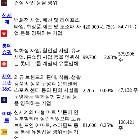
건설 사업 등을 영위
신세
백화점 사업, 패션 및 라이프스
계
타일, 화장품 제조 및 도소매 사
84,711 주
420,000
-1.75%
업 등을 영위하는 기업
롯데
백화점 사업, 할인점 사업, 슈퍼
쇼핑
579,906
사업, 홈쇼핑 사업 등을 영위하
99,700
-12.93%
주
는 롯데 그룹 계열의 유통업체
세이
의류 브랜드의 판매, 식품, 생활
브존
용품의 상품 구성과 문화센터,
I&C
스포츠 센터 등의 편의 시설을
47,132 주
2,265
0.00%
운영하는 백화점형 할인점 등
을 영위하는 기업
신세계의 대형 마트 부문이 인
이마
적분할되어 설립되었으며 보유
트
108,421
브랜드인 이마트, 스타필드 등
81,600
0.25%
주
을 통해 유통업을 영위하는 기
업