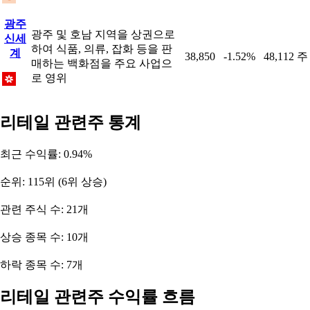
광주
광주 및 호남 지역을 상권으로
신세
하여 식품, 의류, 잡화 등을 판
계
38,850
-1.52%
48,112 주
매하는 백화점을 주요 사업으
로 영위
리테일 관련주 통계
최근 수익률: 0.94%
순위: 115위 (6위 상승)
관련 주식 수: 21개
상승 종목 수: 10개
하락 종목 수: 7개
리테일 관련주 수익률 흐름