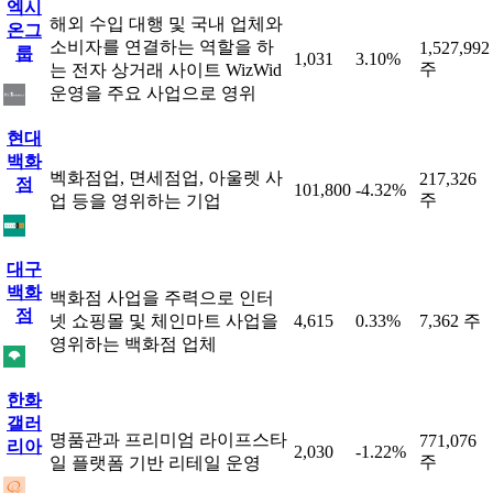
엑시
해외 수입 대행 및 국내 업체와
온그
소비자를 연결하는 역할을 하
1,527,992
룹
1,031
3.10%
주
는 전자 상거래 사이트 WizWid
운영을 주요 사업으로 영위
현대
백화
벡화점업, 면세점업, 아울렛 사
217,326
점
101,800
-4.32%
주
업 등을 영위하는 기업
대구
백화
백화점 사업을 주력으로 인터
점
넷 쇼핑몰 및 체인마트 사업을
4,615
0.33%
7,362 주
영위하는 백화점 업체
한화
갤러
명품관과 프리미엄 라이프스타
771,076
리아
2,030
-1.22%
주
일 플랫폼 기반 리테일 운영