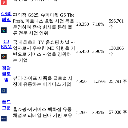
GS리
편의점 GS25, 슈퍼마켓 GS The
테일
Fresh, 파르나스 호텔 사업 등을
596,701
28,350
7.18%
주
운영하며 종속 회사를 통해 물
류 전문 사업 영위
CJ
국내 최초의 TV 홈쇼핑 채널 사
ENM
업자로서 우수한 MD 역량을 기
130,066
35,450
3.96%
주
반으로 커머스 사업을 영위하
는 기업
청담
글로
뷰티·라이프 제품을 글로벌 시
벌
4,950
-1.39%
25,791 주
장에 유통하는 이커머스 기업
폰드
그룹
홈쇼핑·이커머스·백화점 유통
57,038 주
5,260
3.95%
채널로 리테일 판매 기반 보유