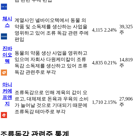
체시
계열사인 넬바이오텍에서 동물 의
스
약품 및 소독제를 생산하는 사업을
39,325
4,115
2.24%
주
영위하고 있어 조류 독감 관련 주에
편입
진바
동물의 약품 생산 사업을 영위하고
이오
있으며 자회사 다원케미칼이 조류
14,819
텍
4,835
0.21%
주
독감 소독제를 생산하고 있어 조류
독감 관련주로 부각
마니
커에
조류독감으로 인해 계육의 값이 오
프앤
르고, 대체제로 돈육과 우육의 소비
27,906
1,710
2.15%
지
주
가 늘어날 것으로 기대되기 때문에
조류독감 테마주로 부각
조류독감 관련주 통계