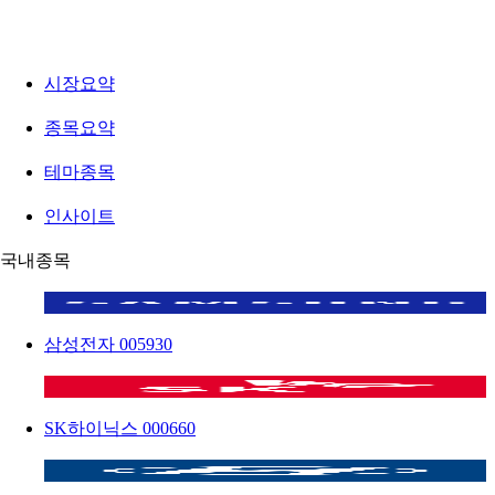
시장요약
종목요약
테마종목
인사이트
국내종목
삼성전자
005930
SK하이닉스
000660