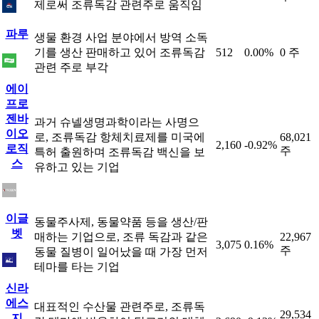
제로써 조류독감 관련주로 움직임
파루
생물 환경 사업 분야에서 방역 소독
기를 생산 판매하고 있어 조류독감
512
0.00%
0 주
관련 주로 부각
에이
프로
젠바
과거 슈넬생명과학이라는 사명으
이오
로, 조류독감 항체치료제를 미국에
68,021
2,160
-0.92%
로직
주
특허 출원하며 조류독감 백신을 보
스
유하고 있는 기업
이글
동물주사제, 동물약품 등을 생산/판
벳
매하는 기업으로, 조류 독감과 같은
22,967
3,075
0.16%
주
동물 질병이 일어났을 때 가장 먼저
테마를 타는 기업
신라
에스
대표적인 수산물 관련주로, 조류독
29,534
지