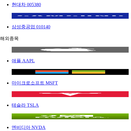
현대차
005380
삼성중공업
010140
해외종목
애플
AAPL
마이크로소프트
MSFT
테슬라
TSLA
엔비디아
NVDA