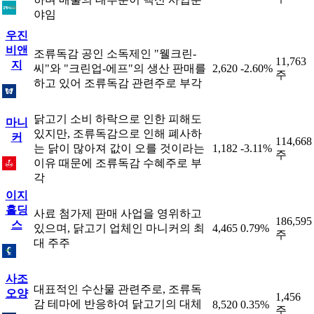
야임
우진
비앤
조류독감 공인 소독제인 "웰크린-
11,763
지
씨"와 "크린업-에프"의 생산 판매를
2,620
-2.60%
주
하고 있어 조류독감 관련주로 부각
닭고기 소비 하락으로 인한 피해도
마니
있지만, 조류독감으로 인해 폐사하
커
114,668
는 닭이 많아져 값이 오를 것이라는
1,182
-3.11%
주
이유 때문에 조류독감 수혜주로 부
각
이지
홀딩
사료 첨가제 판매 사업을 영위하고
186,595
스
있으며, 닭고기 업체인 마니커의 최
4,465
0.79%
주
대 주주
사조
대표적인 수산물 관련주로, 조류독
오양
1,456
감 테마에 반응하여 닭고기의 대체
8,520
0.35%
주