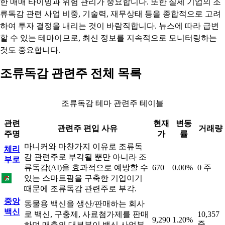
한 매매 타이밍과 위험 관리가 중요합니다. 또한 실제 기업의 조
류독감 관련 사업 비중, 기술력, 재무상태 등을 종합적으로 고려
하여 투자 결정을 내리는 것이 바람직합니다. 뉴스에 따라 급변
할 수 있는 테마이므로, 최신 정보를 지속적으로 모니터링하는
것도 중요합니다.
조류독감 관련주 전체 목록
조류독감 테마 관련주 테이블
관련
현재
변동
관련주 편입 사유
거래량
주명
가
률
마니커와 마찬가지 이유로 조류독
체리
감 관련주로 부각될 뿐만 아니라 조
부로
류독감(AI)을 효과적으로 예방할 수
670
0.00%
0 주
있는 스마트팜을 구축한 기업이기
때문에 조류독감 관련주로 부각.
중앙
동물용 백신을 생산/판매하는 회사
백신
로 백신, 구충제, 사료첨가제를 판매
10,357
9,290
1.20%
주
하며 매출의 대부분이 백신 사업분