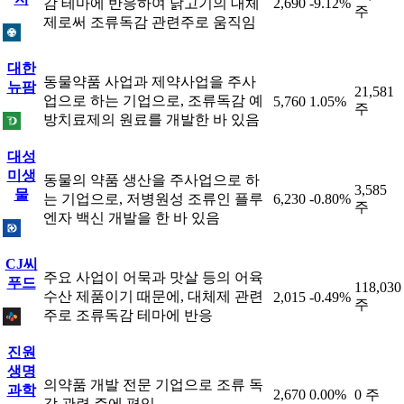
감 테마에 반응하여 닭고기의 대체
2,690
-9.12%
주
제로써 조류독감 관련주로 움직임
대한
동물약품 사업과 제약사업을 주사
뉴팜
21,581
업으로 하는 기업으로, 조류독감 예
5,760
1.05%
주
방치료제의 원료를 개발한 바 있음
대성
미생
동물의 약품 생산을 주사업으로 하
3,585
물
는 기업으로, 저병원성 조류인 플루
6,230
-0.80%
주
엔자 백신 개발을 한 바 있음
CJ씨
주요 사업이 어묵과 맛살 등의 어육
푸드
118,030
수산 제품이기 때문에, 대체제 관련
2,015
-0.49%
주
주로 조류독감 테마에 반응
진원
생명
의약품 개발 전문 기업으로 조류 독
과학
2,670
0.00%
0 주
감 관련 주에 편입