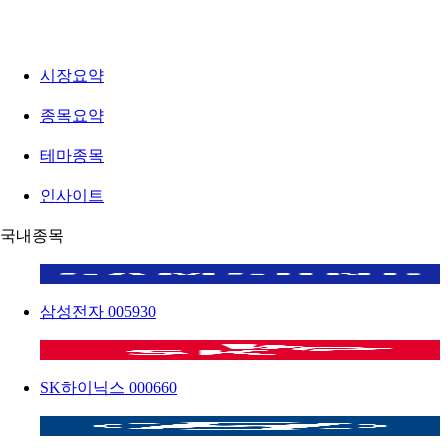
시장요약
종목요약
테마종목
인사이트
국내종목
삼성전자
005930
SK하이닉스
000660