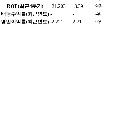
ROE(최근4분기)
-21.203
-3.39
9위
배당수익률(최근연도)
-
-
-위
영업이익률(최근연도)
-2.221
2.21
9위
순이익률(최근연도)
-4.765
-1.73
7위
부채비율(최근연도)
219.794
126.68
2위
매출액(최근연도)
700.371
17,200.47
9위
영업이익(최근연도)
-15.552
746.07
8위
당기순이익(최근연도)
-33.375
286.62
6위
데이터 출처 및 업데이트 정보
데이터 제공
한국거래소(KRX) - 실시간 시세, 거래량, 투자자별 매매동
향
금융감독원 전자공시시스템(DART) - 재무정보, 기업정보
알파스퀘어 - 실시간 데이터 API, 분석 정보