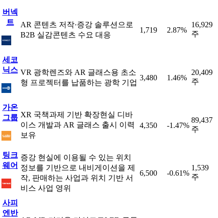
버넥
트
AR 콘텐츠 저작·증강 솔루션으로
16,929
1,719
2.87%
주
B2B 실감콘텐츠 수요 대응
세코
닉스
VR 광학렌즈와 AR 글래스용 초소
20,409
3,480
1.46%
주
형 프로젝터를 납품하는 광학 기업
가온
XR 국책과제 기반 확장현실 디바
그룹
89,437
이스 개발과 AR 글래스 출시 이력
4,350
-1.47%
주
보유
팅크
증강 현실에 이용될 수 있는 위치
웨어
정보를 기반으로 내비게이션을 제
1,539
6,500
-0.61%
주
작, 판매하는 사업과 위치 기반 서
비스 사업 영위
사피
엔반