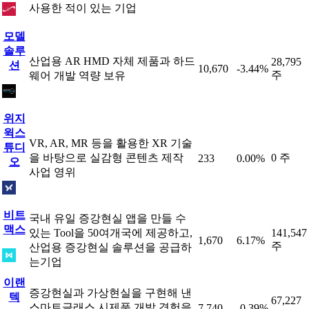
사용한 적이 있는 기업
모델
솔루
산업용 AR HMD 자체 제품과 하드
28,795
션
10,670
-3.44%
주
웨어 개발 역량 보유
위지
윅스
VR, AR, MR 등을 활용한 XR 기술
튜디
을 바탕으로 실감형 콘텐츠 제작
0 주
233
0.00%
오
사업 영위
비트
국내 유일 증강현실 앱을 만들 수
맥스
있는 Tool을 50여개국에 제공하고,
141,547
1,670
6.17%
주
산업용 증강현실 솔루션을 공급하
는기업
이랜
증강현실과 가상현실을 구현해 낸
텍
67,227
스마트글래스 시제품 개발 경험을
7,740
-0.39%