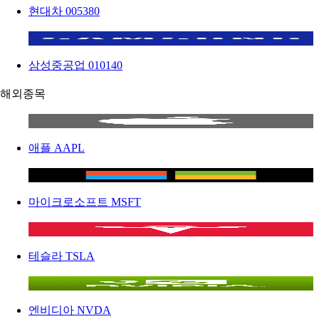
현대차
005380
삼성중공업
010140
해외종목
애플
AAPL
마이크로소프트
MSFT
테슬라
TSLA
엔비디아
NVDA