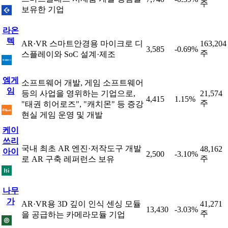
주
보유한 기업
라온
텍
AR·VR 스마트안경용 마이크로 디
163,204
3,585
-0.69%
주
스플레이와 SoC 설계·제조
엠게
소프트웨어 개발, 게임 소프트웨어
임
등의 사업을 영위하는 기업으로,
21,574
4,415
1.15%
주
"태권 히어로즈", "캐치몬" 등 증강
현실 게임 운영 및 개발
케이
쓰리
국내 최초 AR 엔진·저작도구 개발
48,162
아이
2,500
-3.10%
주
로 AR 구축 레퍼런스 보유
나무
가
AR·VR용 3D 깊이 인식 센싱 모듈
41,271
13,430
-3.03%
주
을 공급하는 카메라모듈 기업