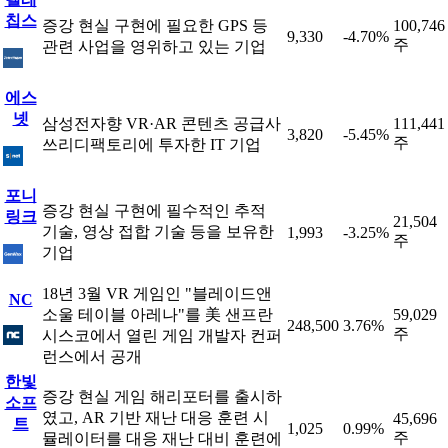
칩스
증강 현실 구현에 필요한 GPS 등
100,746
9,330
-4.70%
주
관련 사업을 영위하고 있는 기업
에스
넷
삼성전자향 VR·AR 콘텐츠 공급사
111,441
3,820
-5.45%
주
쓰리디팩토리에 투자한 IT 기업
포니
증강 현실 구현에 필수적인 추적
링크
21,504
기술, 영상 접합 기술 등을 보유한
1,993
-3.25%
주
기업
18년 3월 VR 게임인 "블레이드앤
NC
소울 테이블 아레나"를 美 샌프란
59,029
248,500
3.76%
주
시스코에서 열린 게임 개발자 컨퍼
런스에서 공개
한빛
증강 현실 게임 해리포터를 출시하
소프
였고, AR 기반 재난 대응 훈련 시
45,696
트
1,025
0.99%
주
뮬레이터를 대응 재난 대비 훈련에