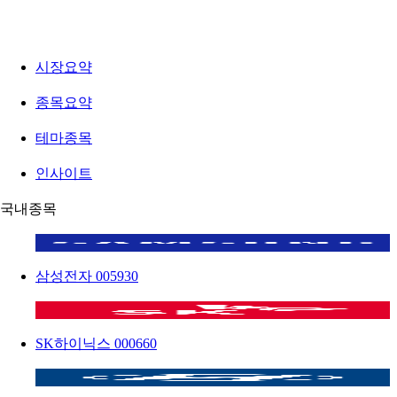
시장요약
종목요약
테마종목
인사이트
국내종목
삼성전자
005930
SK하이닉스
000660