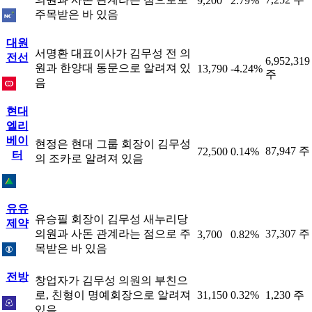
9,200
2.79%
주목받은 바 있음
대원
서명환 대표이사가 김무성 전 의
전선
6,952,319
원과 한양대 동문으로 알려져 있
13,790
-4.24%
주
음
현대
엘리
베이
현정은 현대 그룹 회장이 김무성
87,947 주
72,500
0.14%
터
의 조카로 알려져 있음
유유
유승필 회장이 김무성 새누리당
제약
의원과 사돈 관계라는 점으로 주
37,307 주
3,700
0.82%
목받은 바 있음
전방
창업자가 김무성 의원의 부친으
로, 친형이 명예회장으로 알려져
31,150
0.32%
1,230 주
있음