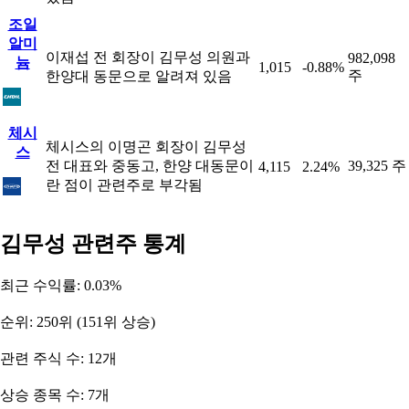
조일
알미
이재섭 전 회장이 김무성 의원과
982,098
늄
1,015
-0.88%
주
한양대 동문으로 알려져 있음
체시
체시스의 이명곤 회장이 김무성
스
전 대표와 중동고, 한양 대동문이
39,325 주
4,115
2.24%
란 점이 관련주로 부각됨
김무성 관련주 통계
최근 수익률: 0.03%
순위: 250위 (151위 상승)
관련 주식 수: 12개
상승 종목 수: 7개