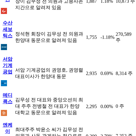
장이 김무성 전 의원과 고종사촌
1,887
1.18%
10,873 주
지간으로 알려져 있음
수산
세보
정석현 회장이 김무성 전 의원과
270,589
틱스
1,755
-1.18%
주
한양대 동문으로 알려져 있음
서암
기계
서암 기계공업의 권영호, 권영렬
공업
2,935
0.69%
8,314 주
대표이사가 한양대 동문
메디
김무성 전 대표와 중앙오션의 최
콕스
대 주주 전병철 전 대표가 한양
0 주
2,295
0.00%
대학교 동문으로 알려져 있음
엔케
최대주주 박윤소 씨가 김무성 전
이
의원과 사돈 관계라는 점으로로
7,252 주