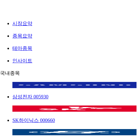
시장요약
종목요약
테마종목
인사이트
국내종목
삼성전자
005930
SK하이닉스
000660