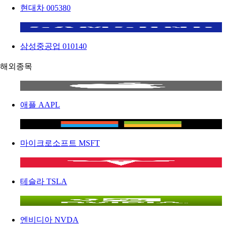
현대차
005380
삼성중공업
010140
해외종목
애플
AAPL
마이크로소프트
MSFT
테슬라
TSLA
엔비디아
NVDA