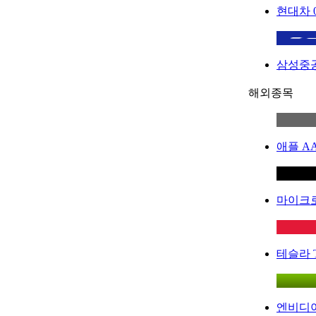
현대차
삼성중
해외종목
애플
A
마이크
테슬라
엔비디