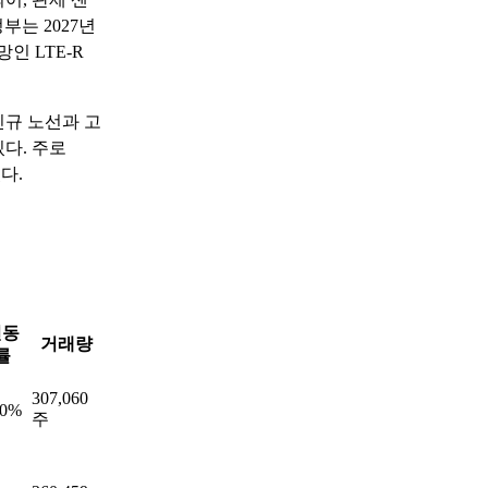
부는 2027년
인 LTE-R
신규 노선과 고
다. 주로
다.
변동
거래량
률
307,060
90%
주