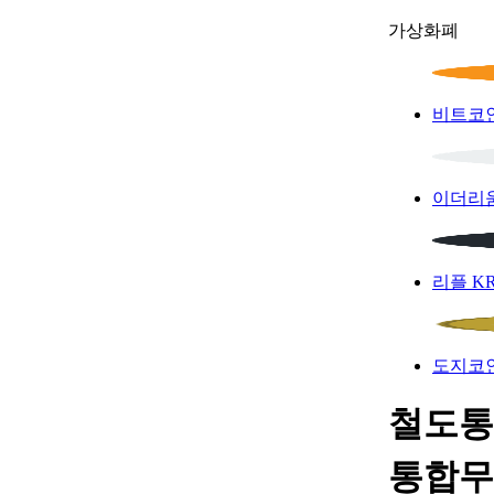
가상화폐
비트코
이더리
리플
K
도지코
철도통
통합무