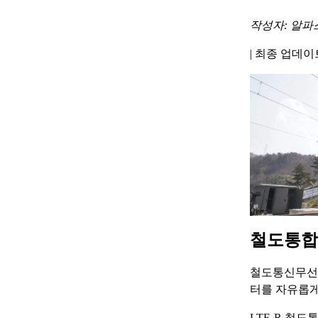
작성자: 알파
|
최종 업데이트 
철도통합
철도통신무선망
터를 자유롭게
LTE-R 철