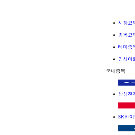
시장요
종목요
테마종
인사이
국내종목
삼성전
SK하