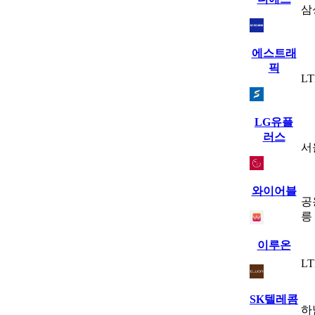
삼
에스트래
픽
L
LG유플
러스
서
와이어블
공
릉
이루온
L
SK텔레콤
하