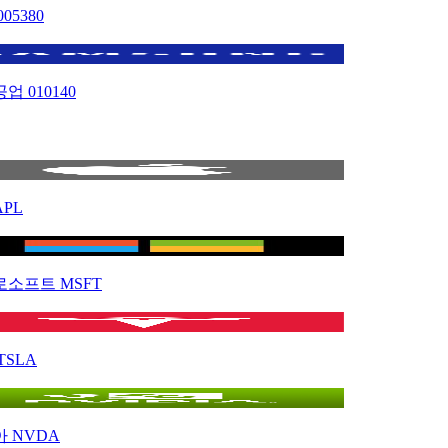
005380
공업
010140
APL
로소프트
MSFT
TSLA
아
NVDA