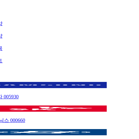
약
약
목
트
자
005930
이닉스
000660