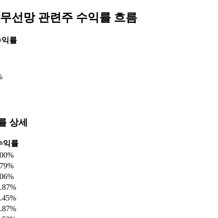
무선망 관련주 수익률 흐름
수익률
%
률 상세
수익률
.00%
.79%
.06%
0.87%
4.45%
6.87%