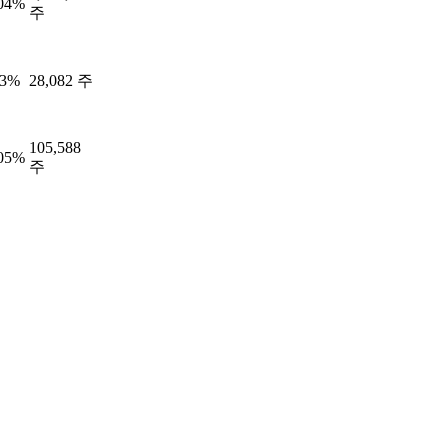
.04%
주
63%
28,082 주
105,588
.05%
주