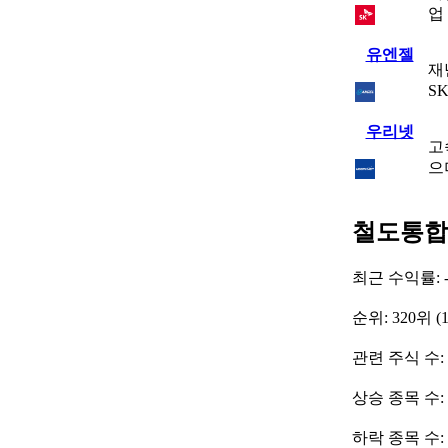
업
유엔젤
재
S
우리넷
고
으
철도통합
최근 수익률: -
순위: 320위 (
관련 주식 수: 
상승 종목 수:
하락 종목 수: