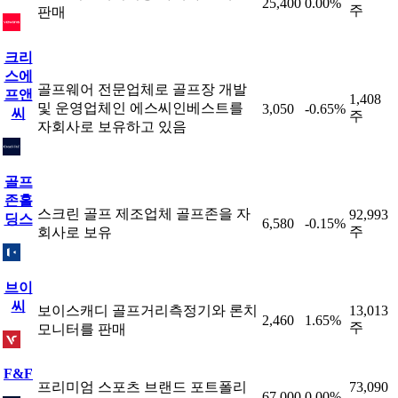
25,400
0.00%
주
판매
크리
스에
골프웨어 전문업체로 골프장 개발
프앤
1,408
및 운영업체인 에스씨인베스트를
3,050
-0.65%
씨
주
자회사로 보유하고 있음
골프
존홀
스크린 골프 제조업체 골프존을 자
92,993
딩스
6,580
-0.15%
주
회사로 보유
브이
씨
보이스캐디 골프거리측정기와 론치
13,013
2,460
1.65%
주
모니터를 판매
F&F
프리미엄 스포츠 브랜드 포트폴리
73,090
67,000
0.00%