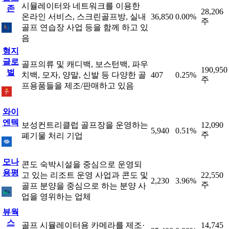
시뮬레이터와 네트워크를 이용한
존
28,206
온라인 서비스, 스크린골프방, 실내
36,850
0.00%
주
골프 연습장 사업 등을 함께 하고 있
음
형지
글로
골프의류 및 캐디백, 보스턴백, 파우
190,950
벌
치백, 모자, 양말, 신발 등 다양한 골
407
0.25%
주
프용품들을 제조/판매하고 있음
와이
엔텍
보성컨트리클럽 골프장을 운영하는
12,090
5,940
0.51%
주
폐기물 처리 기업
모나
콘도 숙박시설을 중심으로 운영되
용평
고 있는 리조트 운영 사업과 콘도 및
22,550
2,230
3.96%
주
골프 분양을 중심으로 하는 분양 사
업을 영위하는 업체
뷰웍
스
골프 시뮬레이터용 카메라를 제조·
14,745