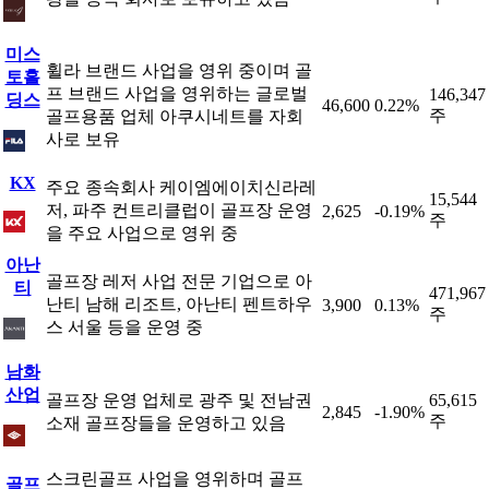
미스
휠라 브랜드 사업을 영위 중이며 골
토홀
프 브랜드 사업을 영위하는 글로벌
146,347
딩스
46,600
0.22%
주
골프용품 업체 아쿠시네트를 자회
사로 보유
KX
주요 종속회사 케이엠에이치신라레
15,544
저, 파주 컨트리클럽이 골프장 운영
2,625
-0.19%
주
을 주요 사업으로 영위 중
아난
골프장 레저 사업 전문 기업으로 아
티
471,967
난티 남해 리조트, 아난티 펜트하우
3,900
0.13%
주
스 서울 등을 운영 중
남화
산업
골프장 운영 업체로 광주 및 전남권
65,615
2,845
-1.90%
주
소재 골프장들을 운영하고 있음
스크린골프 사업을 영위하며 골프
골프