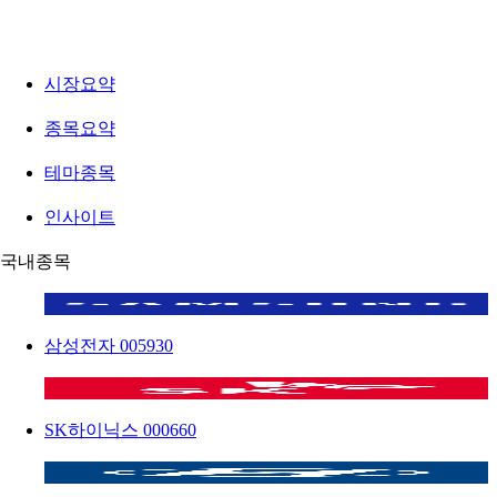
시장요약
종목요약
테마종목
인사이트
국내종목
삼성전자
005930
SK하이닉스
000660