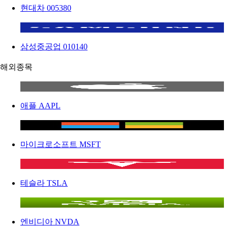
현대차
005380
삼성중공업
010140
해외종목
애플
AAPL
마이크로소프트
MSFT
테슬라
TSLA
엔비디아
NVDA