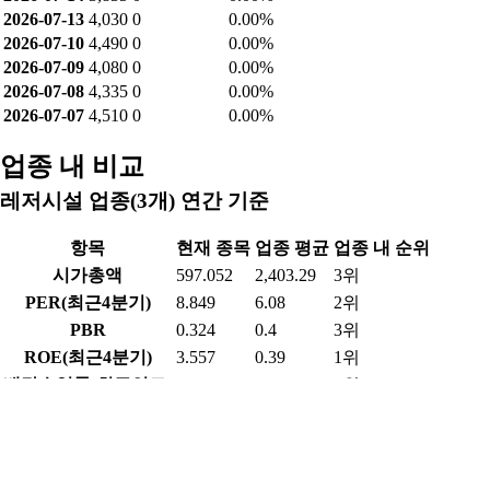
2026-07-13
4,030
0
0.00%
2026-07-10
4,490
0
0.00%
2026-07-09
4,080
0
0.00%
2026-07-08
4,335
0
0.00%
2026-07-07
4,510
0
0.00%
업종 내 비교
레저시설 업종(3개) 연간 기준
항목
현재 종목
업종 평균
업종 내 순위
시가총액
597.052
2,403.29
3위
PER(최근4분기)
8.849
6.08
2위
PBR
0.324
0.4
3위
ROE(최근4분기)
3.557
0.39
1위
배당수익률(최근연도)
6.897
5.35
1위
영업이익률(최근연도)
24.411
11.85
1위
순이익률(최근연도)
39.783
10.61
1위
부채비율(최근연도)
7.109
56.69
3위