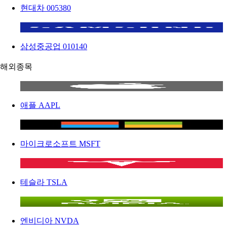
현대차
005380
삼성중공업
010140
해외종목
애플
AAPL
마이크로소프트
MSFT
테슬라
TSLA
엔비디아
NVDA