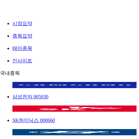
시장요약
종목요약
테마종목
인사이트
국내종목
삼성전자
005930
SK하이닉스
000660