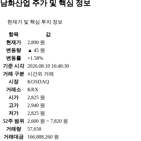
남화산업 주가 및 핵심 정보
현재가 및 핵심 투자 정보
항목
값
현재가
2,890 원
변동량
▲ 45 원
변동률
+1.58%
기준 시각
2026.08.10 16:40:30
거래 구분
시간외 거래
시장
KOSDAQ
거래소
KRX
시가
2,825 원
고가
2,940 원
저가
2,825 원
52주 범위
2,600 원 ~ 7,820 원
거래량
57,658
거래대금
166,888,260 원