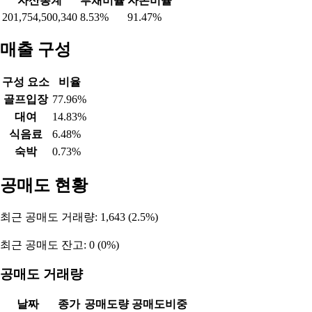
자산총계
부채비율
자본비율
201,754,500,340
8.53%
91.47%
매출 구성
구성 요소
비율
골프입장
77.96%
대여
14.83%
식음료
6.48%
숙박
0.73%
공매도 현황
최근 공매도 거래량: 1,643 (2.5%)
최근 공매도 잔고: 0 (0%)
공매도 거래량
날짜
종가
공매도량
공매도비중