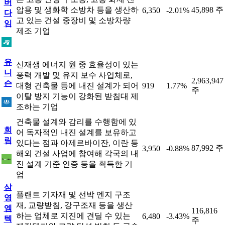
버
압용 및 생화학 소방차 등을 생산하
45,898 주
6,350
-2.01%
다
고 있는 건설 중장비 및 소방차량
임
제조 기업
유
신재생 에너지 원 중 효율성이 있는
니
풍력 개발 및 유지 보수 사업체로,
2,963,947
슨
대형 건축물 등에 내진 설계가 되어
919
1.77%
주
이탈 방지 기능이 강화된 받침대 제
조하는 기업
건축물 설계와 감리를 수행함에 있
희
어 독자적인 내진 설계를 보유하고
림
있다는 점과 아제르바이잔, 이란 등
87,992 주
3,950
-0.88%
해외 건설 사업에 참여해 각국의 내
진 설계 기준 인증 등을 획득한 기
업
삼
플랜트 기자재 및 선박 엔지 구조
영
재, 교량받침, 강구조재 등을 생산
엠
116,816
하는 업체로 지진에 견딜 수 있는
6,480
-3.43%
텍
주