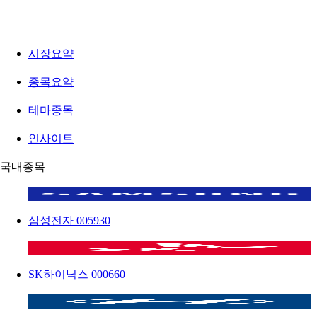
시장요약
종목요약
테마종목
인사이트
국내종목
삼성전자
005930
SK하이닉스
000660