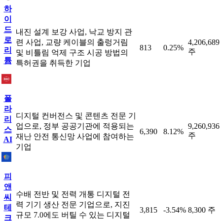
하
이
드
내진 설계 보강 사업, 낙교 방지 관
로
련 사업, 교량 케이블의 출렁거림
4,206,689
813
0.25%
리
주
및 비틀림 억제 구조 시공 방법의
튬
특허권을 취득한 기업
폴
라
디지털 컨버전스 및 콘텐츠 전문 기
리
업으로, 정부 공공기관에 적용되는
9,260,936
스
6,390
8.12%
주
재난 안전 통신망 사업에 참여하는
AI
기업
피
앤
수배 전반 및 전력 개통 디지털 전
씨
력 기기 생산 전문 기업으로, 지진
테
3,815
-3.54%
8,300 주
규모 7.0에도 버틸 수 있는 디지털
크