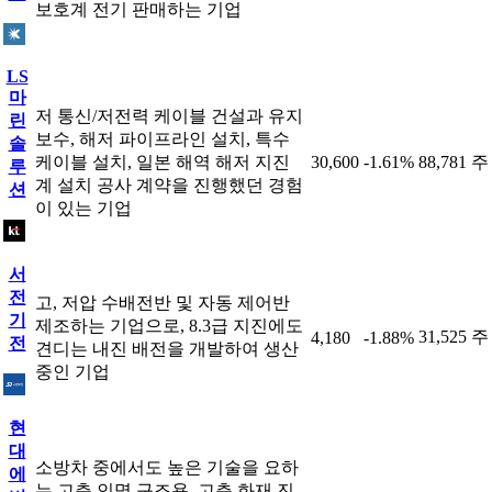
보호계 전기 판매하는 기업
LS
마
저 통신/저전력 케이블 건설과 유지
린
보수, 해저 파이프라인 설치, 특수
솔
케이블 설치, 일본 해역 해저 지진
30,600
-1.61%
88,781 주
루
계 설치 공사 계약을 진행했던 경험
션
이 있는 기업
서
전
고, 저압 수배전반 및 자동 제어반
기
제조하는 기업으로, 8.3급 지진에도
31,525 주
4,180
-1.88%
전
견디는 내진 배전을 개발하여 생산
중인 기업
현
대
소방차 중에서도 높은 기술을 요하
에
는 고층 인명 구조용, 고층 화재 진