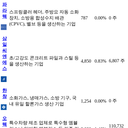
파
라
스프링클러 헤더, 주방요 자동 소화
텍
장치, 소방용 합성수지 배관
787
0.00%
0 주
(CPVC), 벨브 등을 생산하는 기업
삼
일
씨
엔
초/고강도 콘크리트 파일과 스틸 등
6,807 주
4,850
0.83%
에
을 생산하는 기업
스
한
창
소화가스, 냉매가스, 소방 기구, 국
0 주
1,254
0.00%
내 유일 할론가스 생산 기업
오
특수차량 제조 업체로 특수형 엠뷸
텍
110,732