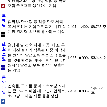
제진댐퍼와 교량 탄성 받침 등 금속
조립 구조재를 생산하는 기업
포
메
합금강, 탄소강 등 각종 단조 제품
탈
을 제조하는 기업으로 과거 내진 설
2,495
1.42%
68,785 주
계된 원자력 밸브를 생산하는 기업
대
철강재 및 건축 자재 가공, 제조, 특
창
히 내진 설계가 적용된 이중 바닥재
스
는 원자력 발전소용 독점 스팩 보유
80,628 주
1,937
0.99%
틸
로 국내 원전뿐 아니라 해외 한국형
원자력 발전소 수주 현장에 수출하
는 기업
동
양
건축물, 구조물 등의 기초보강 자재
파
149,905
인 콘크리트 파일 제조/판매업체로,
2,430
0.83%
일
주
초/고강도 파일 제품 등을 생산