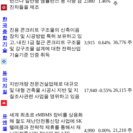
런스나 일반형 앰뷸런스 등 각종 검
2,080
1.46%
주
진차들을 제조
한
국
진용 콘크리트 구조물의 신축이음
종
장치 및 시공방법 특허 보유하고 있
합
고, 내진 1급 철근 콘크리트 구조물
36,776 주
3,915
0.64%
기
및 강구조물 설계에 대한 전력산업
술
기술기준 인증 취득
동
아
지반개량 전문건설업체로 대규모
지
및 대형 건축물 시공시 지반 및 지
26,115 주
17,940
-0.55%
질
질조사관련 사업을 영위하고 있음
세계 최초로 eMBMS 장비를 상용화
유
해 철도 재난안전통신망 사업에 SK
엔
텔레콤과 전략적 제휴를 통해서 재
젤
21,210 주
4,990
0.00%