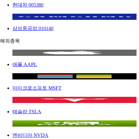
현대차
005380
삼성중공업
010140
해외종목
애플
AAPL
마이크로소프트
MSFT
테슬라
TSLA
엔비디아
NVDA