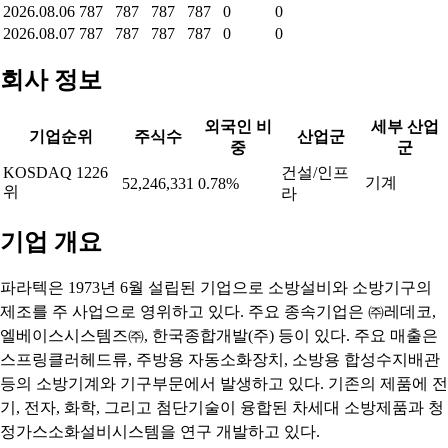
2026.08.06
787
787
787
787
0
0
2026.08.07
787
787
787
787
0
0
회사 정보
외국인 비
세부 산업
기업순위
주식수
산업군
중
군
KOSDAQ 1226
건설/인프
기계
52,246,331
0.78%
위
라
기업 개요
파라텍은 1973년 6월 설립된 기업으로 소방설비와 소방기구의
제조를 주 사업으로 영위하고 있다. 주요 종속기업은 ㈜레데코,
엘베이스시스템즈㈜, 한국종합개발(주) 등이 있다. 주요 매출은
스프링클러헤드류, 주방용 자동소화장치, 소방용 합성수지배관
등의 소방기계와 기구부문에서 발생하고 있다. 기존의 제품에 전
기, 전자, 화학, 그리고 첨단기술이 융합된 차세대 소방제품과 청
정가스소화설비시스템을 연구 개발하고 있다.