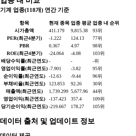
업종 내 비교
기계 업종(118개) 연간 기준
항목
현재 종목
업종 평균
업종 내 순위
시가총액
411.179
9,815.38
93위
PER(최근4분기)
-1.222
124.13
77위
PBR
0.367
4.97
98위
ROE(최근4분기)
-24.064
-4.08
103위
배당수익률(최근연도)
-
-
-위
영업이익률(최근연도)
-7.901
-3.82
95위
순이익률(최근연도)
-12.63
-9.44
96위
부채비율(최근연도)
123.853
92.26
30위
매출액(최근연도)
1,739.299
5,677.96
44위
영업이익(최근연도)
-137.423
357.4
109위
당기순이익(최근연도)
-219.667
178.27
105위
데이터 출처 및 업데이트 정보
데이터 제공