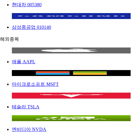
현대차
005380
삼성중공업
010140
해외종목
애플
AAPL
마이크로소프트
MSFT
테슬라
TSLA
엔비디아
NVDA