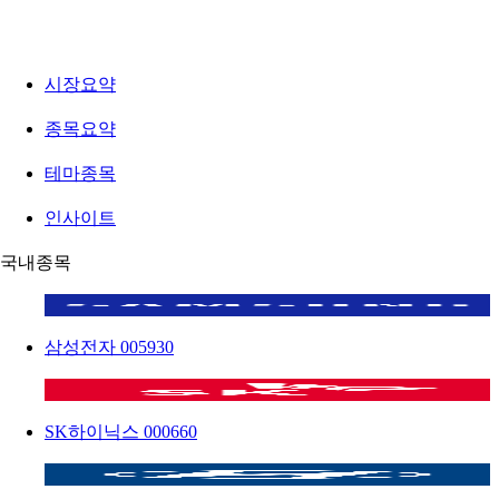
시장요약
종목요약
테마종목
인사이트
국내종목
삼성전자
005930
SK하이닉스
000660