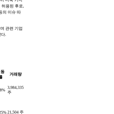
 허용된 후로,
등의 이슈 따
며 관련 기업
많다.
변동
거래량
률
3,984,335
18%
주
21,504 주
.25%