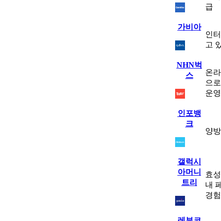
급
가비아
인터
고 
NHN벅
온라
스
으로
운영
인포뱅
크
양방
갤럭시
아머니
효성
트리
내 
경험
레뷰코