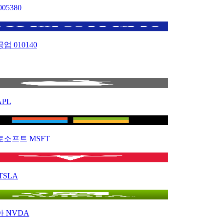
005380
공업
010140
APL
로소프트
MSFT
TSLA
아
NVDA