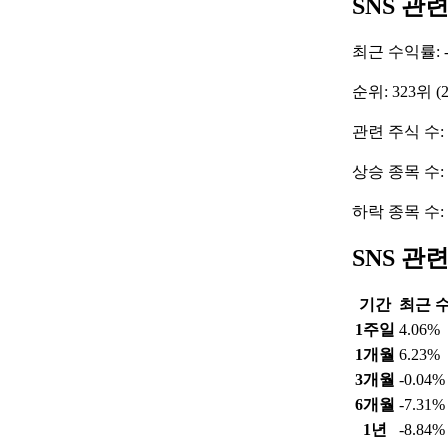
SNS 관
최근 수익률: -
순위: 323위 (
관련 주식 수: 
상승 종목 수:
하락 종목 수:
SNS 관
기간
최근 
1주일
4.06%
1개월
6.23%
3개월
-0.04%
6개월
-7.31%
1년
-8.84%