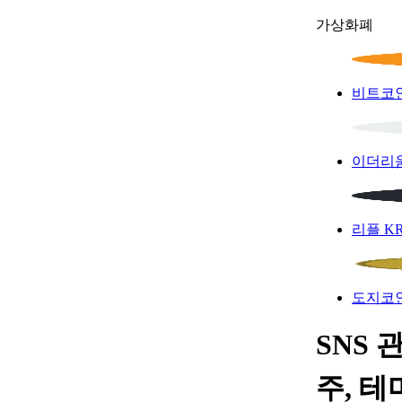
가상화폐
비트코
이더리
리플
K
도지코
SNS 
주, 테