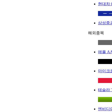
현대차
삼성중
해외종목
애플
A
마이크
테슬라
엔비디