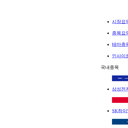
시장요
종목요
테마종
인사이
국내종목
삼성전
SK하