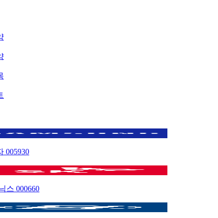
약
약
목
트
자
005930
이닉스
000660