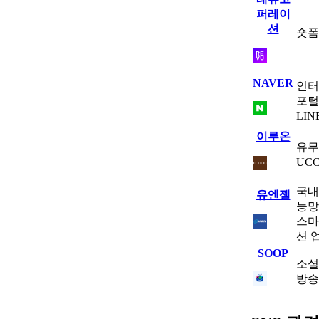
퍼레이
션
숏폼
NAVER
인터
포털
LI
이루온
유무
UC
국내
유엔젤
능망
스마
션 
SOOP
소셜
방송