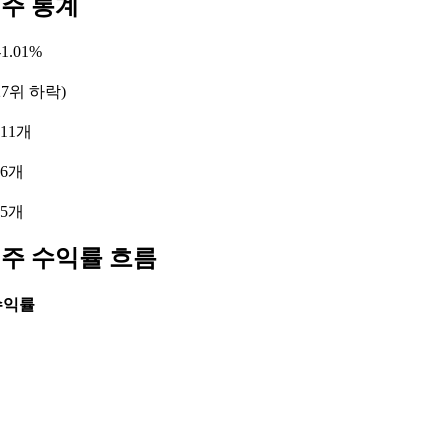
련주 통계
1.01%
27위 하락)
11개
 6개
 5개
련주 수익률 흐름
수익률