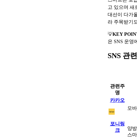
고 있으며 새
대선이 다가올
라 주목받기도
💡
KEY POIN
은 SNS 운영
SNS 관
관련주
명
카카오
모바
포니링
양방
크
스마