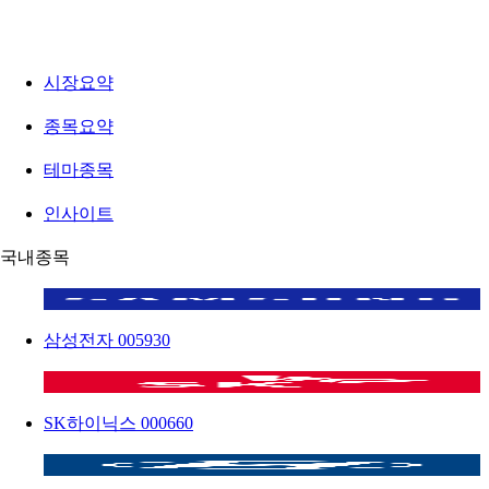
시장요약
종목요약
테마종목
인사이트
국내종목
삼성전자
005930
SK하이닉스
000660