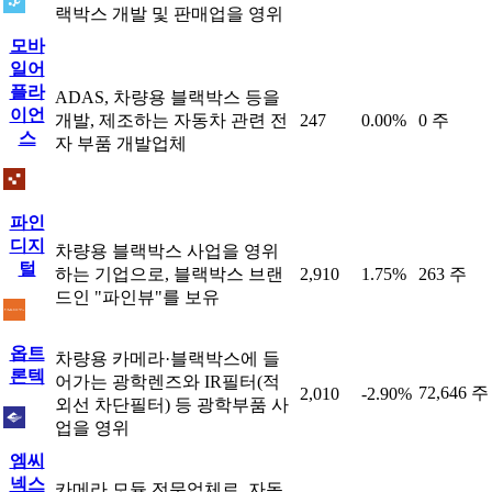
랙박스 개발 및 판매업을 영위
모바
일어
플라
ADAS, 차량용 블랙박스 등을
이언
개발, 제조하는 자동차 관련 전
247
0.00%
0 주
스
자 부품 개발업체
파인
디지
차량용 블랙박스 사업을 영위
털
하는 기업으로, 블랙박스 브랜
2,910
1.75%
263 주
드인 "파인뷰"를 보유
옵트
차량용 카메라·블랙박스에 들
론텍
어가는 광학렌즈와 IR필터(적
72,646 주
2,010
-2.90%
외선 차단필터) 등 광학부품 사
업을 영위
엠씨
넥스
카메라 모듈 전문업체로, 자동