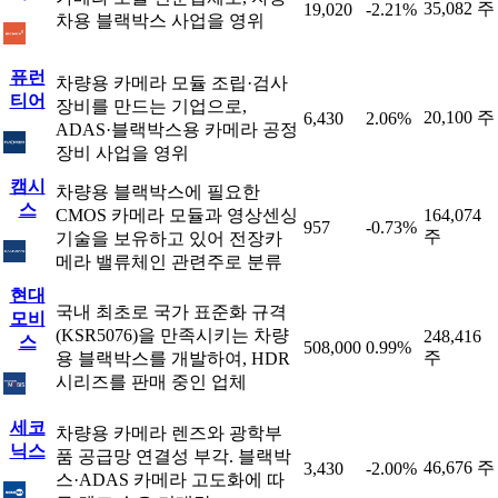
35,082 주
19,020
-2.21%
차용 블랙박스 사업을 영위
퓨런
차량용 카메라 모듈 조립·검사
티어
장비를 만드는 기업으로,
20,100 주
6,430
2.06%
ADAS·블랙박스용 카메라 공정
장비 사업을 영위
캠시
차량용 블랙박스에 필요한
스
CMOS 카메라 모듈과 영상센싱
164,074
957
-0.73%
주
기술을 보유하고 있어 전장카
메라 밸류체인 관련주로 분류
현대
국내 최초로 국가 표준화 규격
모비
(KSR5076)을 만족시키는 차량
248,416
스
508,000
0.99%
주
용 블랙박스를 개발하여, HDR
시리즈를 판매 중인 업체
세코
차량용 카메라 렌즈와 광학부
닉스
품 공급망 연결성 부각. 블랙박
46,676 주
3,430
-2.00%
스·ADAS 카메라 고도화에 따