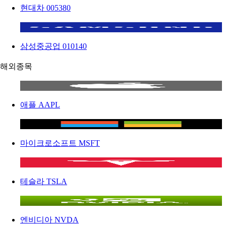
현대차
005380
삼성중공업
010140
해외종목
애플
AAPL
마이크로소프트
MSFT
테슬라
TSLA
엔비디아
NVDA