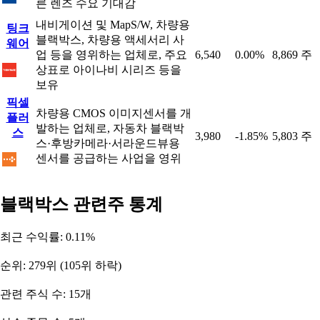
른 렌즈 수요 기대감
내비게이션 및 MapS/W, 차량용
팅크
블랙박스, 차량용 액세서리 사
웨어
업 등을 영위하는 업체로, 주요
6,540
0.00%
8,869 주
상표로 아이나비 시리즈 등을
보유
픽셀
차량용 CMOS 이미지센서를 개
플러
발하는 업체로, 자동차 블랙박
스
3,980
-1.85%
5,803 주
스·후방카메라·서라운드뷰용
센서를 공급하는 사업을 영위
블랙박스 관련주 통계
최근 수익률: 0.11%
순위: 279위 (105위 하락)
관련 주식 수: 15개