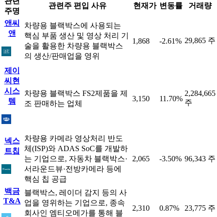
관련
관련주 편입 사유
현재가
변동률
거래량
주명
앤씨
차량용 블랙박스에 사용되는
앤
핵심 부품 생산 및 영상 처리 기
29,865 주
1,868
-2.61%
술을 활용한 차량용 블랙박스
의 생산/판매업을 영위
제이
씨현
시스
차량용 블랙박스 FS2제품을 제
2,284,665
3,150
11.70%
템
주
조 판매하는 업체
차량용 카메라 영상처리 반도
넥스
체(ISP)와 ADAS SoC를 개발하
트칩
는 기업으로, 자동차 블랙박스·
2,065
-3.50%
96,343 주
서라운드뷰·전방카메라 등에
핵심 칩 공급
백금
블랙박스, 레이더 감지 등의 사
T&A
업을 영위하는 기업으로, 종속
2,310
0.87%
23,775 주
회사인 엠티오메가를 통해 블