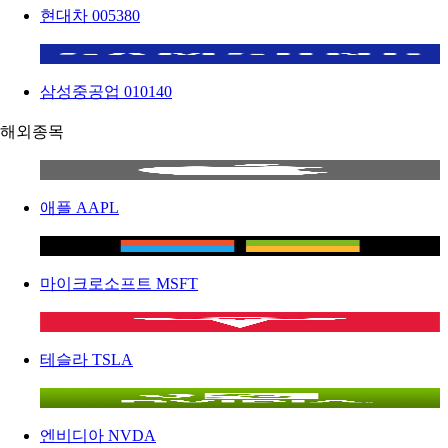
현대차
005380
삼성중공업
010140
해외종목
애플
AAPL
마이크로소프트
MSFT
테슬라
TSLA
엔비디아
NVDA