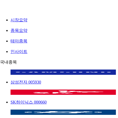
시장요약
종목요약
테마종목
인사이트
국내종목
삼성전자
005930
SK하이닉스
000660