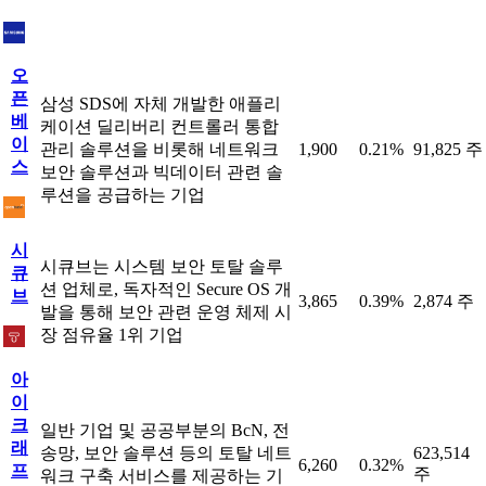
오
픈
삼성 SDS에 자체 개발한 애플리
베
케이션 딜리버리 컨트롤러 통합
이
관리 솔루션을 비롯해 네트워크
1,900
0.21%
91,825 주
스
보안 솔루션과 빅데이터 관련 솔
루션을 공급하는 기업
시
시큐브는 시스템 보안 토탈 솔루
큐
션 업체로, 독자적인 Secure OS 개
브
3,865
0.39%
2,874 주
발을 통해 보안 관련 운영 체제 시
장 점유율 1위 기업
아
이
크
일반 기업 및 공공부분의 BcN, 전
래
송망, 보안 솔루션 등의 토탈 네트
623,514
6,260
0.32%
프
주
워크 구축 서비스를 제공하는 기