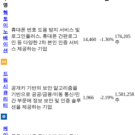
명
헥
토
이
휴대폰 번호 도용 방지 서비스 및
노
로그인플러스, 휴대폰 간편로그
176,205
베
14,460
-1.36%
주
인 등 다양한 2차 본인 인증 서비
이
스 제공하는 기업
션
드
림
시
공개키 기반의 보안 알고리즘을
큐
기반으로 공공/금융/이동 통신/민
1,581,258
1,966
-2.19%
리
주
간 부문에 정보 보안 및 인증 솔루
티
션을 제공하는 기업
케
이