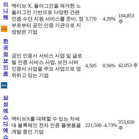
이
액티브 X, 플러그인을 제거한 노
니
플러그인 기반으로 다양한 간편
104,853
텍
인증 수단 지원 서비스를 준비, 정
3,770
4.29%
주
부로부터 공인 인증 기관으로 지
정받은 기업
한
국
정
공인 인증서 서비스 사업 및 글로
보
벌 인증 서비스 사업, 보안 서버
42,053 주
4,505
0.56%
인
인증서 사업을 주요 사업으로 영
증
위하고 있는 기업
삼
성
에
스
액티브X를 대체할 수 있는 차세
353,650
디
대 블록체인 전자 인증 플랫폼을
221,500
-4.73%
주
에
개발 중인 기업
스