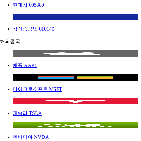
현대차
005380
삼성중공업
010140
해외종목
애플
AAPL
마이크로소프트
MSFT
테슬라
TSLA
엔비디아
NVDA