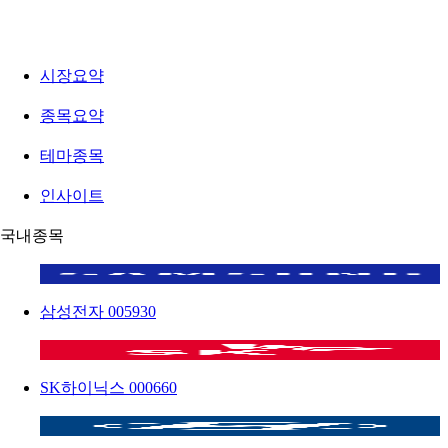
시장요약
종목요약
테마종목
인사이트
국내종목
삼성전자
005930
SK하이닉스
000660