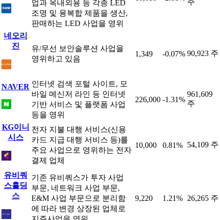
주
업과 옥내외용 등 각종 LED
조명 및 융복합 제품을 생산,
판매하는 LED 사업을 영위
네오리
진
유/무선 보안솔루션 사업을
90,923 주
1,349
-0.07%
영위하고 있음
인터넷 검색 포털 사이트, 모
NAVER
바일 메신저 라인 등 인터넷
961,609
226,000
-1.31%
주
기반 서비스 및 플랫폼 사업
등을 영위
KG이니
전자 지불 대행 서비스(신용
시스
카드 지급 대행 서비스 등)를
54,109 주
10,000
0.81%
주요 사업으로 영위하는 전자
결제 업체
유비쿼
기존 유비쿼스가 투자 사업
스홀딩
부문, 네트워크 사업 부문,
스
E&M 사업 부문으로 분리함
9,220
1.21%
26,265 주
에 따라 변경 상장된 업체로
지주사업을 영위