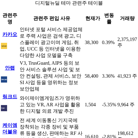
디지털뉴딜 테마 관련주 테이블
관련주
변동
관련주 편입 사유
현재가
거래량
명
률
인터넷 포털 서비스 제공업체
카카오
로 주력 사업은 검색 광고, 디
2,375,197
스플레이 광고이며 게임, 취
38,300
0.39%
주
업, UCC 등 인터넷을 이용한
다양한 사업 모델을 구축
V3, TrusGuard, AIPS 등의 보
안랩
안 서비스 솔루션 사업 및 보
안 컨설팅, 관제 서비스, 보안
58,400
3.36%
41,923 주
SI 사업 등을 영위하는 정보
보안업체
링크드
와이제이엠게임즈가 영위하
고 있는 VR, AR 사업을 활용
1,504
-5.35%
9,964 주
한 디지털 의료 개발 추진
전 세계 이동통신 기지국에
케이엠
장착되는 각종 장비 및 부품
더블유
류 등을 생산, 판매하는 RF 사
198,612
16,610
-2.81%