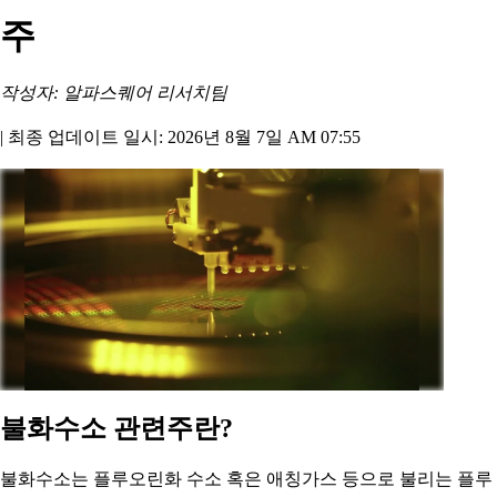
주
작성자: 알파스퀘어 리서치팀
|
최종 업데이트 일시: 2026년 8월 7일 AM 07:55
불화수소 관련주란?
불화수소는 플루오린화 수소 혹은 애칭가스 등으로 불리는 플루