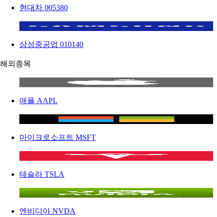
현대차
005380
삼성중공업
010140
해외종목
애플
AAPL
마이크로소프트
MSFT
테슬라
TSLA
엔비디아
NVDA