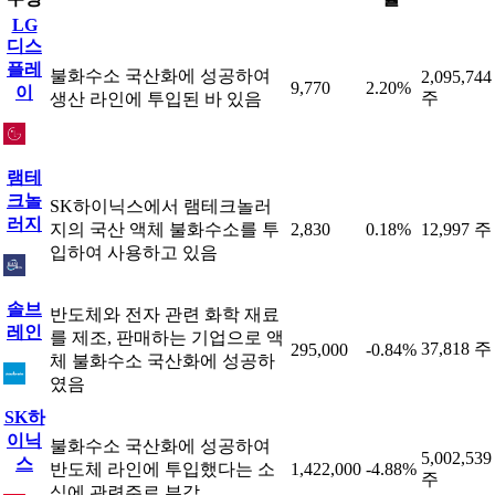
LG
디스
플레
불화수소 국산화에 성공하여
2,095,744
9,770
2.20%
이
주
생산 라인에 투입된 바 있음
램테
크놀
SK하이닉스에서 램테크놀러
러지
지의 국산 액체 불화수소를 투
2,830
0.18%
12,997 주
입하여 사용하고 있음
솔브
반도체와 전자 관련 화학 재료
레인
를 제조, 판매하는 기업으로 액
37,818 주
295,000
-0.84%
체 불화수소 국산화에 성공하
였음
SK하
이닉
불화수소 국산화에 성공하여
5,002,539
스
반도체 라인에 투입했다는 소
1,422,000
-4.88%
주
식에 관련주로 부각