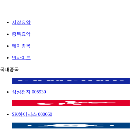
시장요약
종목요약
테마종목
인사이트
국내종목
삼성전자
005930
SK하이닉스
000660