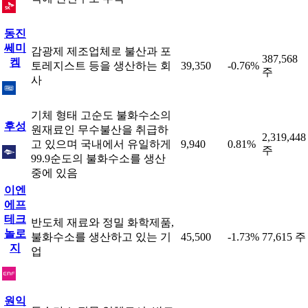
동진
쎄미
감광제 제조업체로 불산과 포
387,568
켐
토레지스트 등을 생산하는 회
39,350
-0.76%
주
사
기체 형태 고순도 불화수소의
후성
원재료인 무수불산을 취급하
2,319,448
고 있으며 국내에서 유일하게
9,940
0.81%
주
99.9순도의 불화수소를 생산
중에 있음
이엔
에프
테크
반도체 재료와 정밀 화학제품,
놀로
불화수소를 생산하고 있는 기
45,500
-1.73%
77,615 주
지
업
원익