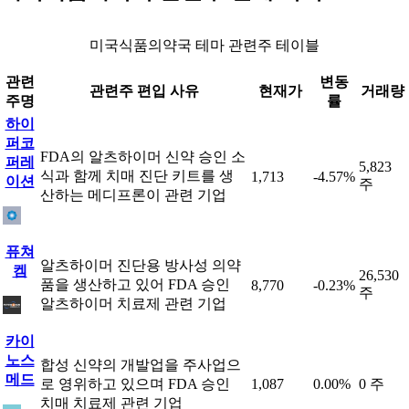
미국식품의약국 테마 관련주 테이블
관련
변동
관련주 편입 사유
현재가
거래량
주명
률
하이
퍼코
FDA의 알츠하이머 신약 승인 소
퍼레
5,823
식과 함께 치매 진단 키트를 생
1,713
-4.57%
이션
주
산하는 메디프론이 관련 기업
퓨쳐
알츠하이머 진단용 방사성 의약
켐
26,530
품을 생산하고 있어 FDA 승인
8,770
-0.23%
주
알츠하이머 치료제 관련 기업
카이
노스
합성 신약의 개발업을 주사업으
메드
로 영위하고 있으며 FDA 승인
1,087
0.00%
0 주
치매 치료제 관련 기업