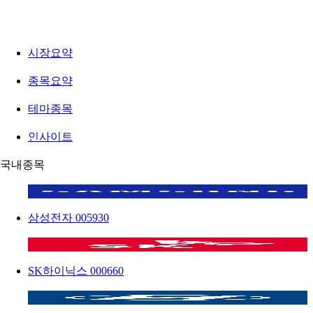
시장요약
종목요약
테마종목
인사이트
국내종목
삼성전자
005930
SK하이닉스
000660