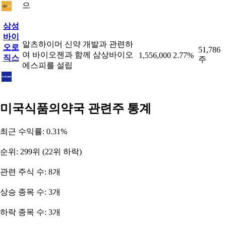
으
삼성
바이
알츠하이머 신약 개발과 관련하
오로
51,786
여 바이오젠과 함께 삼상바이오
1,556,000
2.77%
직스
주
에스피를 설립
미국식품의약국 관련주 통계
최근 수익률: 0.31%
순위: 299위 (22위 하락)
관련 주식 수: 8개
상승 종목 수: 3개
하락 종목 수: 3개