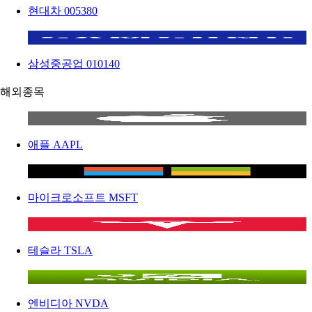
현대차
005380
삼성중공업
010140
해외종목
애플
AAPL
마이크로소프트
MSFT
테슬라
TSLA
엔비디아
NVDA