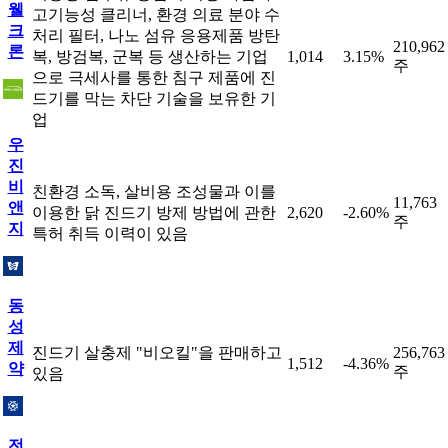
웰
고기능성 클리너, 환경 의료 분야 수
크
처리 필터, 나노 섬유 응용제품 방탄
210,962
론
복, 방검복, 군복 등 생산하는 기업
1,014
3.15%
주
으로 극세사를 통한 침구 제품에 진
드기를 막는 차단 기술을 보유한 기
업
우
진
비
친환경 소독, 살비용 조성물과 이를
11,763
앤
이용한 닭 진드기 방제 방법에 관한
2,620
-2.60%
주
지
특허 취득 이력이 있음
동
성
제
진드기 살충제 "비오킬"을 판매하고
256,763
1,512
-4.36%
약
주
있음
전