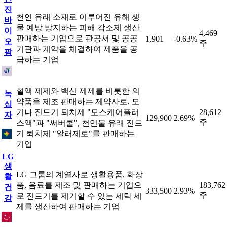
진
천연 유래 소재로 이루어진 유해 생
바
물 예방 방지하는 피해 감소제 생산
이
4,469
판매하는 기업으로 관공서 및 공공
1,901
-0.63%
오
주
기관과 계약을 체결하여 제품을 공
팜
급하는 기업
혈액 제제와 백신 제제를 비롯한 의
녹
약품을 제조 판매하는 제약사로, 모
십
기나 진드기 퇴치제 "모스케어플러
28,612
자
129,900
2.69%
주
스액"과 "써버쿨", 천연물 유래 진드
기 퇴치제 "알러제로"를 판매하는
기업
LG
생
LG 그룹의 계열사로 생활용품, 화장
활
품, 음료를 제조 및 판매하는 기업으
183,762
건
333,500
2.93%
주
로 진드기를 제거할 수 있는 세탁 세
강
제를 생산하여 판매하는 기업