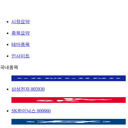
시장요약
종목요약
테마종목
인사이트
국내종목
삼성전자
005930
SK하이닉스
000660