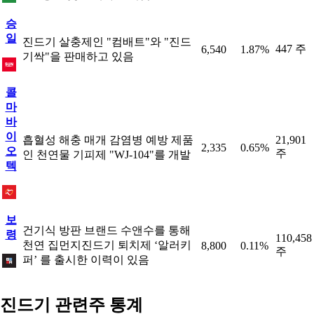
승
일
진드기 살충제인 "컴배트"와 "진드
447 주
6,540
1.87%
기싹"을 판매하고 있음
콜
마
바
이
흡혈성 해충 매개 감염병 예방 제품
21,901
2,335
0.65%
오
주
인 천연물 기피제 "WJ-104"를 개발
텍
보
건기식 방판 브랜드 수앤수를 통해
령
110,458
천연 집먼지진드기 퇴치제 ‘알러키
8,800
0.11%
주
퍼’ 를 출시한 이력이 있음
진드기 관련주 통계