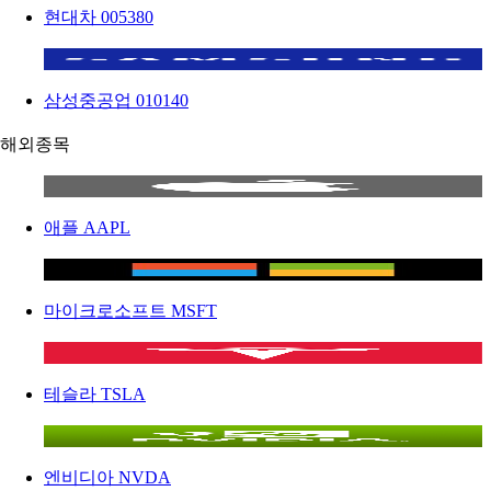
현대차
005380
삼성중공업
010140
해외종목
애플
AAPL
마이크로소프트
MSFT
테슬라
TSLA
엔비디아
NVDA