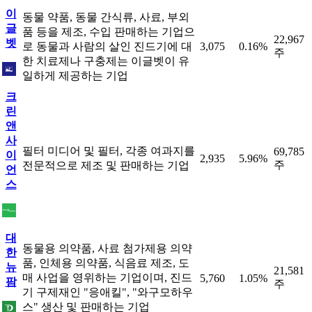
이
동물 약품, 동물 간식류, 사료, 부외
글
품 등을 제조, 수입 판매하는 기업으
22,967
벳
로 동물과 사람의 살인 진드기에 대
3,075
0.16%
주
한 치료제나 구충제는 이글벳이 유
일하게 제공하는 기업
크
린
앤
사
필터 미디어 및 필터, 각종 여과지를
69,785
이
2,935
5.96%
주
전문적으로 제조 및 판매하는 기업
언
스
대
동물용 의약품, 사료 첨가제용 의약
한
품, 인체용 의약품, 식음료 제조, 도
뉴
21,581
매 사업을 영위하는 기업이며, 진드
5,760
1.05%
팜
주
기 구제재인 "응애킬", "와구모하우
스" 생산 및 판매하는 기업